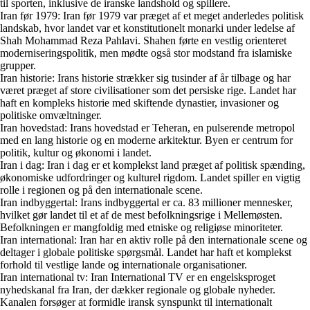
til sporten, inklusive de iranske landshold og spillere.
Iran før 1979: Iran før 1979 var præget af et meget anderledes politisk
landskab, hvor landet var et konstitutionelt monarki under ledelse af
Shah Mohammad Reza Pahlavi. Shahen førte en vestlig orienteret
moderniseringspolitik, men mødte også stor modstand fra islamiske
grupper.
Iran historie: Irans historie strækker sig tusinder af år tilbage og har
været præget af store civilisationer som det persiske rige. Landet har
haft en kompleks historie med skiftende dynastier, invasioner og
politiske omvæltninger.
Iran hovedstad: Irans hovedstad er Teheran, en pulserende metropol
med en lang historie og en moderne arkitektur. Byen er centrum for
politik, kultur og økonomi i landet.
Iran i dag: Iran i dag er et komplekst land præget af politisk spænding,
økonomiske udfordringer og kulturel rigdom. Landet spiller en vigtig
rolle i regionen og på den internationale scene.
Iran indbyggertal: Irans indbyggertal er ca. 83 millioner mennesker,
hvilket gør landet til et af de mest befolkningsrige i Mellemøsten.
Befolkningen er mangfoldig med etniske og religiøse minoriteter.
Iran international: Iran har en aktiv rolle på den internationale scene og
deltager i globale politiske spørgsmål. Landet har haft et komplekst
forhold til vestlige lande og internationale organisationer.
Iran international tv: Iran International TV er en engelsksproget
nyhedskanal fra Iran, der dækker regionale og globale nyheder.
Kanalen forsøger at formidle iransk synspunkt til internationalt