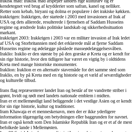
irakisk mad: Irakisk mad afspejler landets rige kulturarv og er
kendetegnet ved brug af krydderier som safran, kanel og nelliker.
Retter som kebab, biryani og dolma er populære i det irakiske køkken.
irakkrigen: Irakkrigen, der startede i 2003 med invasionen af Irak af
USA og dets allierede, resulterede i fjernelsen af Saddam Husseins
regime og ændrede Iraks politiske landskab og sikkerhedssituation
markant.
irakkriget 2003: Irakkrigen i 2003 var en militær invasion af Irak ledet
af USA og Storbritannien med det erklærede mål at fjerne Saddam
Husseins regime og ødelægge påståede masseødelæggelsesvåben.
Iraklio: Iraklio er den største by på den græske ø Kreta og er kendt for
sin rige historie, hvor den tidligere har været en vigtig by i oldtidens
Kreta med mange historiske monumenter.
Iraklion: Iraklion er en alternativ stavemåde for det samme sted som
Iraklio, en by på Kreta med en rig historie og et væld af seværdigheder
og kulturelle tilbud.
Irans flag repræsenterer landet Iran og består af tre vandrette striber i
grønt, hvidt og rødt med landets nationale emblem i midten.
Iran er et mellemøstligt land beliggende i det vestlige Asien og er kendt
for sin rige historie, kultur og traditioner.
Iram Khawaja er et menneskenavn, men der er ikke yderligere
information tilgængelig om betydningen eller baggrunden for navnet.
Iran er også kendt som Den Islamiske Republik Iran og er et af de mest
befolkede lande i Mellemøsten.