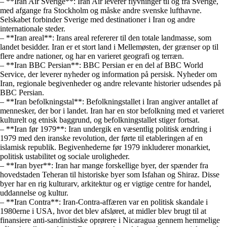
– **Iran Air Sverige**: Iran Air leverer flyvninger til og fra Sverige,
med afgange fra Stockholm og måske andre svenske lufthavne.
Selskabet forbinder Sverige med destinationer i Iran og andre
internationale steder.
– **Iran areal**: Irans areal refererer til den totale landmasse, som
landet besidder. Iran er et stort land i Mellemøsten, der grænser op til
flere andre nationer, og har en varieret geografi og terræn.
– **Iran BBC Persian**: BBC Persian er en del af BBC World
Service, der leverer nyheder og information på persisk. Nyheder om
Iran, regionale begivenheder og andre relevante historier udsendes på
BBC Persian.
– **Iran befolkningstal**: Befolkningstallet i Iran angiver antallet af
mennesker, der bor i landet. Iran har en stor befolkning med et varieret
kulturelt og etnisk baggrund, og befolkningstallet stiger fortsat.
– **Iran før 1979**: Iran undergik en væsentlig politisk ændring i
1979 med den iranske revolution, der førte til etableringen af en
islamisk republik. Begivenhederne før 1979 inkluderer monarkiet,
politisk ustabilitet og sociale uroligheder.
– **Iran byer**: Iran har mange forskellige byer, der spænder fra
hovedstaden Teheran til historiske byer som Isfahan og Shiraz. Disse
byer har en rig kulturarv, arkitektur og er vigtige centre for handel,
uddannelse og kultur.
– **Iran Contra**: Iran-Contra-affæren var en politisk skandale i
1980erne i USA, hvor det blev afsløret, at midler blev brugt til at
finansiere anti-sandinistiske oprørere i Nicaragua gennem hemmelige