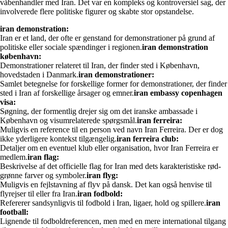
våbenhandler med Iran. Det var en kompleks og kontroversiel sag, der
involverede flere politiske figurer og skabte stor opstandelse.
iran demonstration:
Iran er et land, der ofte er genstand for demonstrationer på grund af
politiske eller sociale spændinger i regionen.
iran demonstration
københavn:
Demonstrationer relateret til Iran, der finder sted i København,
hovedstaden i Danmark.
iran demonstrationer:
Samlet betegnelse for forskellige former for demonstrationer, der finder
sted i Iran af forskellige årsager og emner.
iran embassy copenhagen
visa:
Søgning, der formentlig drejer sig om det iranske ambassade i
København og visumrelaterede spørgsmål.
iran ferreira:
Muligvis en reference til en person ved navn Iran Ferreira. Der er dog
ikke yderligere kontekst tilgængelig.
iran ferreira club:
Detaljer om en eventuel klub eller organisation, hvor Iran Ferreira er
medlem.
iran flag:
Beskrivelse af det officielle flag for Iran med dets karakteristiske rød-
grønne farver og symboler.
iran flyg:
Muligvis en fejlstavning af flyv på dansk. Det kan også henvise til
flyrejser til eller fra Iran.
iran fodbold:
Refererer sandsynligvis til fodbold i Iran, ligaer, hold og spillere.
iran
football:
Lignende til fodboldreferencen, men med en mere international tilgang