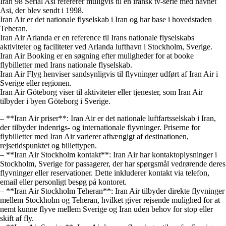
Iran 98 Serial Asi refererer muligvis til en iransk tv-serie med navnet
Asi, der blev sendt i 1998.
Iran Air er det nationale flyselskab i Iran og har base i hovedstaden
Teheran.
Iran Air Arlanda er en reference til Irans nationale flyselskabs
aktiviteter og faciliteter ved Arlanda lufthavn i Stockholm, Sverige.
Iran Air Booking er en søgning efter muligheder for at booke
flybilletter med Irans nationale flyselskab.
Iran Air Flyg henviser sandsynligvis til flyvninger udført af Iran Air i
Sverige eller regionen.
Iran Air Göteborg viser til aktiviteter eller tjenester, som Iran Air
tilbyder i byen Göteborg i Sverige.
– **Iran Air priser**: Iran Air er det nationale luftfartsselskab i Iran,
der tilbyder indenrigs- og internationale flyvninger. Priserne for
flybilletter med Iran Air varierer afhængigt af destinationen,
rejsetidspunktet og billettypen.
– **Iran Air Stockholm kontakt**: Iran Air har kontaktoplysninger i
Stockholm, Sverige for passagerer, der har spørgsmål vedrørende deres
flyvninger eller reservationer. Dette inkluderer kontakt via telefon,
email eller personligt besøg på kontoret.
– **Iran Air Stockholm Teheran**: Iran Air tilbyder direkte flyvninger
mellem Stockholm og Teheran, hvilket giver rejsende mulighed for at
nemt kunne flyve mellem Sverige og Iran uden behov for stop eller
skift af fly.