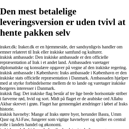
Den mest betalelige
leveringsversion er uden tvivl at
hente pakken selv
iraker.dk: Iraker.dk er en hjemmeside, der sandsynligvis handler om
emner relateret til Irak eller irakiske samfund og kulturer.
irakisk ambassade: Den irakiske ambassade er den officielle
repræsentation af Irak i et andet land. Ambassaden varetager
diplomatiske og konsulære opgaver på vegne af den irakiske regering.
irakisk ambassade i København: Iraks ambassade i København er den
irakiske stats officielle repræsentation i Danmark. Ambassaden hjælper
med at styrke forbindelserne mellem de to lande og varetager irakiske
borgeres interesser i Danmark.
irakisk flag: Det irakiske flag består af tre lige brede horisontale striber
i farverne rød, hvid og sort. Midt på flaget er de arabiske ord Allahu
Akbar skrevet i grøn. Flaget har gennemgået ændringer i løbet af Iraks
historie.
irakisk havneby: Mange af Iraks større byer, herunder Basra, Umm
Qasr og Al-Faw, fungerer som vigtige havnebyer og spiller en central
rolle i landets handel og økonomi.