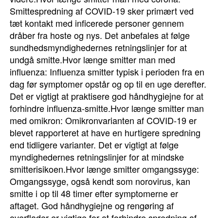
Smittespredning af COVID-19 sker primært ved
tæt kontakt med inficerede personer gennem
dråber fra hoste og nys. Det anbefales at følge
sundhedsmyndighedernes retningslinjer for at
undgå smitte.Hvor længe smitter man med
influenza: Influenza smitter typisk i perioden fra en
dag før symptomer opstår og op til en uge derefter.
Det er vigtigt at praktisere god håndhygiejne for at
forhindre influenza-smitte.Hvor længe smitter man
med omikron: Omikronvarianten af COVID-19 er
blevet rapporteret at have en hurtigere spredning
end tidligere varianter. Det er vigtigt at følge
myndighedernes retningslinjer for at mindske
smitterisikoen.Hvor længe smitter omgangssyge:
Omgangssyge, også kendt som norovirus, kan
smitte i op til 48 timer efter symptomerne er
aftaget. God håndhygiejne og rengøring af
overflader er vigtige for at forhindre spredning af