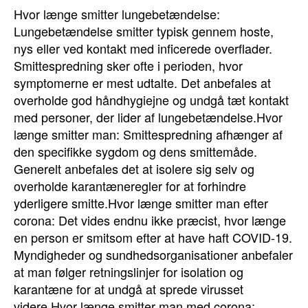
Hvor længe smitter lungebetændelse:
Lungebetændelse smitter typisk gennem hoste,
nys eller ved kontakt med inficerede overflader.
Smittespredning sker ofte i perioden, hvor
symptomerne er mest udtalte. Det anbefales at
overholde god håndhygiejne og undgå tæt kontakt
med personer, der lider af lungebetændelse.Hvor
længe smitter man: Smittespredning afhænger af
den specifikke sygdom og dens smittemåde.
Generelt anbefales det at isolere sig selv og
overholde karantæneregler for at forhindre
yderligere smitte.Hvor længe smitter man efter
corona: Det vides endnu ikke præcist, hvor længe
en person er smitsom efter at have haft COVID-19.
Myndigheder og sundhedsorganisationer anbefaler
at man følger retningslinjer for isolation og
karantæne for at undgå at sprede virusset
videre.Hvor længe smitter man med corona: