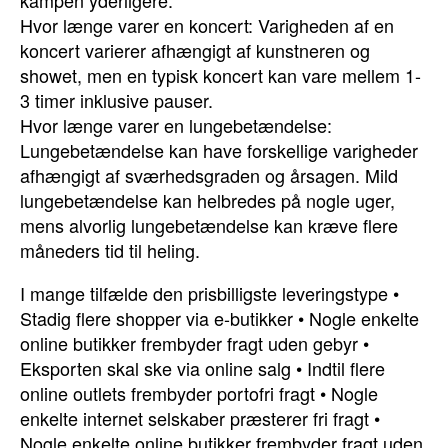
kampen yderligere.
Hvor længe varer en koncert: Varigheden af en
koncert varierer afhængigt af kunstneren og
showet, men en typisk koncert kan vare mellem 1-
3 timer inklusive pauser.
Hvor længe varer en lungebetændelse:
Lungebetændelse kan have forskellige varigheder
afhængigt af sværhedsgraden og årsagen. Mild
lungebetændelse kan helbredes på nogle uger,
mens alvorlig lungebetændelse kan kræve flere
måneders tid til heling.
I mange tilfælde den prisbilligste leveringstype
•
Stadig flere shopper via e-butikker
•
Nogle enkelte
online butikker frembyder fragt uden gebyr
•
Eksporten skal ske via online salg
•
Indtil flere
online outlets frembyder portofri fragt
•
Nogle
enkelte internet selskaber præsterer fri fragt
•
Nogle enkelte online butikker frembyder fragt uden