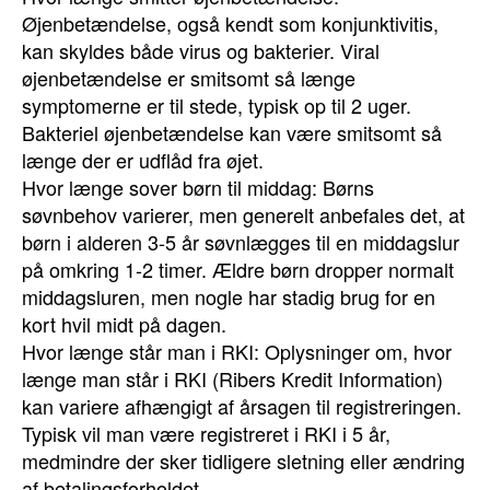
Øjenbetændelse, også kendt som konjunktivitis,
kan skyldes både virus og bakterier. Viral
øjenbetændelse er smitsomt så længe
symptomerne er til stede, typisk op til 2 uger.
Bakteriel øjenbetændelse kan være smitsomt så
længe der er udflåd fra øjet.
Hvor længe sover børn til middag: Børns
søvnbehov varierer, men generelt anbefales det, at
børn i alderen 3-5 år søvnlægges til en middagslur
på omkring 1-2 timer. Ældre børn dropper normalt
middagsluren, men nogle har stadig brug for en
kort hvil midt på dagen.
Hvor længe står man i RKI: Oplysninger om, hvor
længe man står i RKI (Ribers Kredit Information)
kan variere afhængigt af årsagen til registreringen.
Typisk vil man være registreret i RKI i 5 år,
medmindre der sker tidligere sletning eller ændring
af betalingsforholdet.