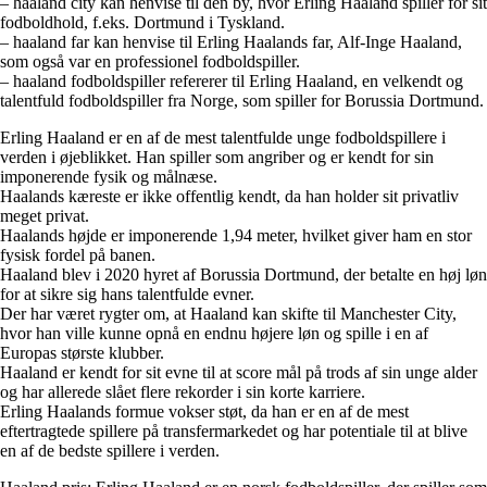
– haaland city kan henvise til den by, hvor Erling Haaland spiller for sit
fodboldhold, f.eks. Dortmund i Tyskland.
– haaland far kan henvise til Erling Haalands far, Alf-Inge Haaland,
som også var en professionel fodboldspiller.
– haaland fodboldspiller refererer til Erling Haaland, en velkendt og
talentfuld fodboldspiller fra Norge, som spiller for Borussia Dortmund.
Erling Haaland er en af de mest talentfulde unge fodboldspillere i
verden i øjeblikket. Han spiller som angriber og er kendt for sin
imponerende fysik og målnæse.
Haalands kæreste er ikke offentlig kendt, da han holder sit privatliv
meget privat.
Haalands højde er imponerende 1,94 meter, hvilket giver ham en stor
fysisk fordel på banen.
Haaland blev i 2020 hyret af Borussia Dortmund, der betalte en høj løn
for at sikre sig hans talentfulde evner.
Der har været rygter om, at Haaland kan skifte til Manchester City,
hvor han ville kunne opnå en endnu højere løn og spille i en af
Europas største klubber.
Haaland er kendt for sit evne til at score mål på trods af sin unge alder
og har allerede slået flere rekorder i sin korte karriere.
Erling Haalands formue vokser støt, da han er en af de mest
eftertragtede spillere på transfermarkedet og har potentiale til at blive
en af de bedste spillere i verden.