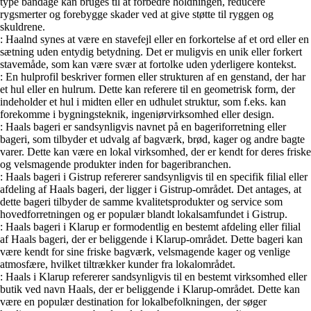
type bandage kan bruges til at forbedre holdningen, reducere
rygsmerter og forebygge skader ved at give støtte til ryggen og
skuldrene.
: Haalnd synes at være en stavefejl eller en forkortelse af et ord eller en
sætning uden entydig betydning. Det er muligvis en unik eller forkert
stavemåde, som kan være svær at fortolke uden yderligere kontekst.
: En hulprofil beskriver formen eller strukturen af en genstand, der har
et hul eller en hulrum. Dette kan referere til en geometrisk form, der
indeholder et hul i midten eller en udhulet struktur, som f.eks. kan
forekomme i bygningsteknik, ingeniørvirksomhed eller design.
: Haals bageri er sandsynligvis navnet på en bageriforretning eller
bageri, som tilbyder et udvalg af bagværk, brød, kager og andre bagte
varer. Dette kan være en lokal virksomhed, der er kendt for deres friske
og velsmagende produkter inden for bageribranchen.
: Haals bageri i Gistrup refererer sandsynligvis til en specifik filial eller
afdeling af Haals bageri, der ligger i Gistrup-området. Det antages, at
dette bageri tilbyder de samme kvalitetsprodukter og service som
hovedforretningen og er populær blandt lokalsamfundet i Gistrup.
: Haals bageri i Klarup er formodentlig en bestemt afdeling eller filial
af Haals bageri, der er beliggende i Klarup-området. Dette bageri kan
være kendt for sine friske bagværk, velsmagende kager og venlige
atmosfære, hvilket tiltrækker kunder fra lokalområdet.
: Haals i Klarup refererer sandsynligvis til en bestemt virksomhed eller
butik ved navn Haals, der er beliggende i Klarup-området. Dette kan
være en populær destination for lokalbefolkningen, der søger