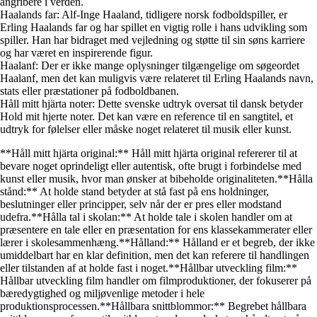
angribere i verden.
Haalands far: Alf-Inge Haaland, tidligere norsk fodboldspiller, er
Erling Haalands far og har spillet en vigtig rolle i hans udvikling som
spiller. Han har bidraget med vejledning og støtte til sin søns karriere
og har været en inspirerende figur.
Haalanf: Der er ikke mange oplysninger tilgængelige om søgeordet
Haalanf, men det kan muligvis være relateret til Erling Haalands navn,
stats eller præstationer på fodboldbanen.
Håll mitt hjärta noter: Dette svenske udtryk oversat til dansk betyder
Hold mit hjerte noter. Det kan være en reference til en sangtitel, et
udtryk for følelser eller måske noget relateret til musik eller kunst.
**Håll mitt hjärta original:** Håll mitt hjärta original refererer til at
bevare noget oprindeligt eller autentisk, ofte brugt i forbindelse med
kunst eller musik, hvor man ønsker at bibeholde originaliteten.**Hålla
stånd:** At holde stand betyder at stå fast på ens holdninger,
beslutninger eller principper, selv når der er pres eller modstand
udefra.**Hålla tal i skolan:** At holde tale i skolen handler om at
præsentere en tale eller en præsentation for ens klassekammerater eller
lærer i skolesammenhæng.**Hålland:** Hålland er et begreb, der ikke
umiddelbart har en klar definition, men det kan referere til handlingen
eller tilstanden af at holde fast i noget.**Hållbar utveckling film:**
Hållbar utveckling film handler om filmproduktioner, der fokuserer på
bæredygtighed og miljøvenlige metoder i hele
produktionsprocessen.**Hållbara snittblommor:** Begrebet hållbara