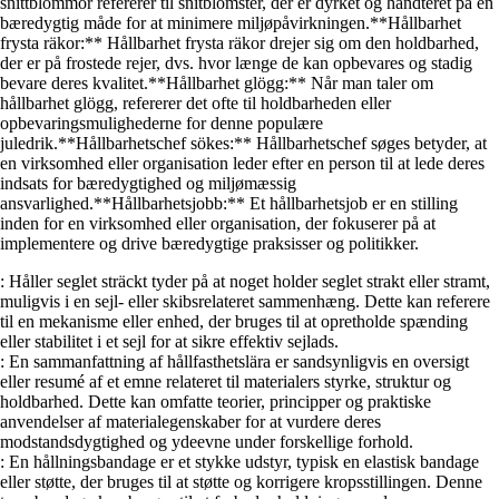
snittblommor refererer til snitblomster, der er dyrket og håndteret på en
bæredygtig måde for at minimere miljøpåvirkningen.**Hållbarhet
frysta räkor:** Hållbarhet frysta räkor drejer sig om den holdbarhed,
der er på frostede rejer, dvs. hvor længe de kan opbevares og stadig
bevare deres kvalitet.**Hållbarhet glögg:** Når man taler om
hållbarhet glögg, refererer det ofte til holdbarheden eller
opbevaringsmulighederne for denne populære
juledrik.**Hållbarhetschef sökes:** Hållbarhetschef søges betyder, at
en virksomhed eller organisation leder efter en person til at lede deres
indsats for bæredygtighed og miljømæssig
ansvarlighed.**Hållbarhetsjobb:** Et hållbarhetsjob er en stilling
inden for en virksomhed eller organisation, der fokuserer på at
implementere og drive bæredygtige praksisser og politikker.
: Håller seglet sträckt tyder på at noget holder seglet strakt eller stramt,
muligvis i en sejl- eller skibsrelateret sammenhæng. Dette kan referere
til en mekanisme eller enhed, der bruges til at opretholde spænding
eller stabilitet i et sejl for at sikre effektiv sejlads.
: En sammanfattning af hållfasthetslära er sandsynligvis en oversigt
eller resumé af et emne relateret til materialers styrke, struktur og
holdbarhed. Dette kan omfatte teorier, principper og praktiske
anvendelser af materialegenskaber for at vurdere deres
modstandsdygtighed og ydeevne under forskellige forhold.
: En hållningsbandage er et stykke udstyr, typisk en elastisk bandage
eller støtte, der bruges til at støtte og korrigere kropsstillingen. Denne