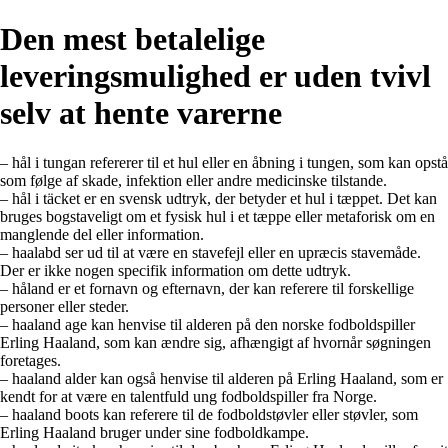
Den mest betalelige
leveringsmulighed er uden tvivl
selv at hente varerne
– hål i tungan refererer til et hul eller en åbning i tungen, som kan opstå
som følge af skade, infektion eller andre medicinske tilstande.
– hål i täcket er en svensk udtryk, der betyder et hul i tæppet. Det kan
bruges bogstaveligt om et fysisk hul i et tæppe eller metaforisk om en
manglende del eller information.
– haalabd ser ud til at være en stavefejl eller en upræcis stavemåde.
Der er ikke nogen specifik information om dette udtryk.
– håland er et fornavn og efternavn, der kan referere til forskellige
personer eller steder.
– haaland age kan henvise til alderen på den norske fodboldspiller
Erling Haaland, som kan ændre sig, afhængigt af hvornår søgningen
foretages.
– haaland alder kan også henvise til alderen på Erling Haaland, som er
kendt for at være en talentfuld ung fodboldspiller fra Norge.
– haaland boots kan referere til de fodboldstøvler eller støvler, som
Erling Haaland bruger under sine fodboldkampe.