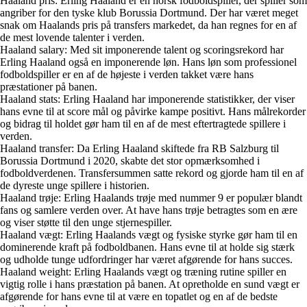
Haaland pris: Erling Haaland er en norsk fodboldspiller, der spiller som
angriber for den tyske klub Borussia Dortmund. Der har været meget
snak om Haalands pris på transfers markedet, da han regnes for en af
de mest lovende talenter i verden.
Haaland salary: Med sit imponerende talent og scoringsrekord har
Erling Haaland også en imponerende løn. Hans løn som professionel
fodboldspiller er en af de højeste i verden takket være hans
præstationer på banen.
Haaland stats: Erling Haaland har imponerende statistikker, der viser
hans evne til at score mål og påvirke kampe positivt. Hans målrekorder
og bidrag til holdet gør ham til en af de mest eftertragtede spillere i
verden.
Haaland transfer: Da Erling Haaland skiftede fra RB Salzburg til
Borussia Dortmund i 2020, skabte det stor opmærksomhed i
fodboldverdenen. Transfersummen satte rekord og gjorde ham til en af
de dyreste unge spillere i historien.
Haaland trøje: Erling Haalands trøje med nummer 9 er populær blandt
fans og samlere verden over. At have hans trøje betragtes som en ære
og viser støtte til den unge stjernespiller.
Haaland vægt: Erling Haalands vægt og fysiske styrke gør ham til en
dominerende kraft på fodboldbanen. Hans evne til at holde sig stærk
og udholde tunge udfordringer har været afgørende for hans succes.
Haaland weight: Erling Haalands vægt og træning rutine spiller en
vigtig rolle i hans præstation på banen. At opretholde en sund vægt er
afgørende for hans evne til at være en topatlet og en af de bedste