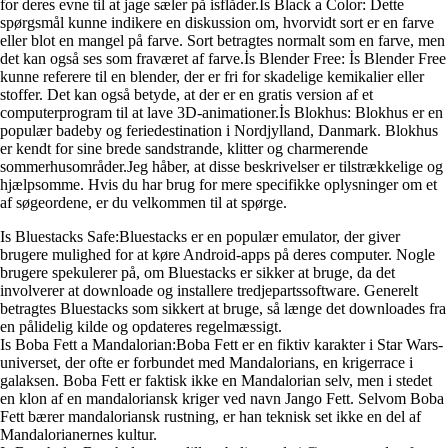
for deres evne til at jage sæler på isflåder.İs Black a Color: Dette
spørgsmål kunne indikere en diskussion om, hvorvidt sort er en farve
eller blot en mangel på farve. Sort betragtes normalt som en farve, men
det kan også ses som fraværet af farve.İs Blender Free: İs Blender Free
kunne referere til en blender, der er fri for skadelige kemikalier eller
stoffer. Det kan også betyde, at der er en gratis version af et
computerprogram til at lave 3D-animationer.İs Blokhus: Blokhus er en
populær badeby og feriedestination i Nordjylland, Danmark. Blokhus
er kendt for sine brede sandstrande, klitter og charmerende
sommerhusområder.Jeg håber, at disse beskrivelser er tilstrækkelige og
hjælpsomme. Hvis du har brug for mere specifikke oplysninger om et
af søgeordene, er du velkommen til at spørge.
Is Bluestacks Safe:Bluestacks er en populær emulator, der giver
brugere mulighed for at køre Android-apps på deres computer. Nogle
brugere spekulerer på, om Bluestacks er sikker at bruge, da det
involverer at downloade og installere tredjepartssoftware. Generelt
betragtes Bluestacks som sikkert at bruge, så længe det downloades fra
en pålidelig kilde og opdateres regelmæssigt.
Is Boba Fett a Mandalorian:Boba Fett er en fiktiv karakter i Star Wars-
universet, der ofte er forbundet med Mandalorians, en krigerrace i
galaksen. Boba Fett er faktisk ikke en Mandalorian selv, men i stedet
en klon af en mandaloriansk kriger ved navn Jango Fett. Selvom Boba
Fett bærer mandaloriansk rustning, er han teknisk set ikke en del af
Mandalorianernes kultur.