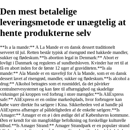
Den mest betalelige
leveringsmetode er unægtelig at
hente produkterne selv
**Is a la mande:** A La Mande er en dansk dessert traditionelt
serveret til jul. Retten består typisk af risengrød med hakkede mandler,
sukker og flødeskum.**Is abortion legal in Denmark:** Abort er
lovligt i Danmark og reguleres af sundhedsloven. Kvinder har ret til at
få en abort inden for de første 12 uger af graviditeten.**Is ala
mande:** Ala Mande er en stavefejl for A la Mande, som er en dansk
dessert lavet af risengrød, mandler, sukker og flødeskum.**Is alcohol a
drug:** Alkohol betragtes som et rusmiddel, da det påvirker
centralnervesystemet og kan føre til afhængighed og skadelige
virkninger på kroppen ved forbrug i store mængder.**Is AliExpress
safe:** AliExpress er en online markedsplads, hvor forbrugere kan
købe varer direkte fra sælgere i Kina. Sikkerheden ved at handle på
AliExpress afhænger af pålideligheden af de enkelte sælgere.**Is
Amager:** Amager er en ø i den østlige del af Københavns kommune.
Øen er kendt for sin mangfoldige befolkning og forskellige kulturelle
tilbud.**Is Amager Strand:** Amager Strandpark er en populær strand