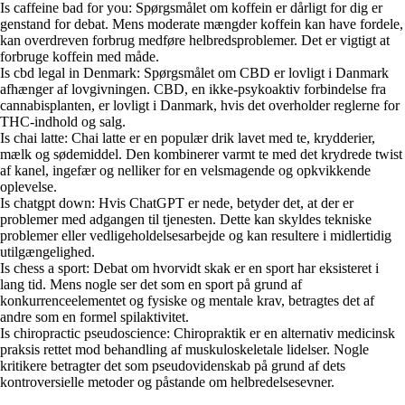
Is caffeine bad for you: Spørgsmålet om koffein er dårligt for dig er
genstand for debat. Mens moderate mængder koffein kan have fordele,
kan overdreven forbrug medføre helbredsproblemer. Det er vigtigt at
forbruge koffein med måde.
Is cbd legal in Denmark: Spørgsmålet om CBD er lovligt i Danmark
afhænger af lovgivningen. CBD, en ikke-psykoaktiv forbindelse fra
cannabisplanten, er lovligt i Danmark, hvis det overholder reglerne for
THC-indhold og salg.
Is chai latte: Chai latte er en populær drik lavet med te, krydderier,
mælk og sødemiddel. Den kombinerer varmt te med det krydrede twist
af kanel, ingefær og nelliker for en velsmagende og opkvikkende
oplevelse.
Is chatgpt down: Hvis ChatGPT er nede, betyder det, at der er
problemer med adgangen til tjenesten. Dette kan skyldes tekniske
problemer eller vedligeholdelsesarbejde og kan resultere i midlertidig
utilgængelighed.
Is chess a sport: Debat om hvorvidt skak er en sport har eksisteret i
lang tid. Mens nogle ser det som en sport på grund af
konkurrenceelementet og fysiske og mentale krav, betragtes det af
andre som en formel spilaktivitet.
Is chiropractic pseudoscience: Chiropraktik er en alternativ medicinsk
praksis rettet mod behandling af muskuloskeletale lidelser. Nogle
kritikere betragter det som pseudovidenskab på grund af dets
kontroversielle metoder og påstande om helbredelsesevner.