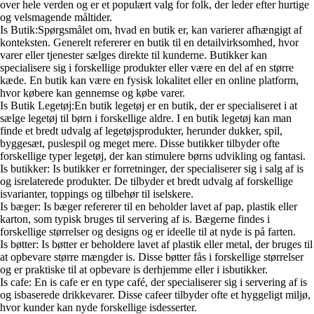
over hele verden og er et populært valg for folk, der leder efter hurtige
og velsmagende måltider.
Is Butik:Spørgsmålet om, hvad en butik er, kan varierer afhængigt af
konteksten. Generelt refererer en butik til en detailvirksomhed, hvor
varer eller tjenester sælges direkte til kunderne. Butikker kan
specialisere sig i forskellige produkter eller være en del af en større
kæde. En butik kan være en fysisk lokalitet eller en online platform,
hvor købere kan gennemse og købe varer.
Is Butik Legetøj:En butik legetøj er en butik, der er specialiseret i at
sælge legetøj til børn i forskellige aldre. I en butik legetøj kan man
finde et bredt udvalg af legetøjsprodukter, herunder dukker, spil,
byggesæt, puslespil og meget mere. Disse butikker tilbyder ofte
forskellige typer legetøj, der kan stimulere børns udvikling og fantasi.
Is butikker: Is butikker er forretninger, der specialiserer sig i salg af is
og isrelaterede produkter. De tilbyder et bredt udvalg af forskellige
isvarianter, toppings og tilbehør til iselskere.
Is bæger: Is bæger refererer til en beholder lavet af pap, plastik eller
karton, som typisk bruges til servering af is. Bægerne findes i
forskellige størrelser og designs og er ideelle til at nyde is på farten.
Is bøtter: Is bøtter er beholdere lavet af plastik eller metal, der bruges til
at opbevare større mængder is. Disse bøtter fås i forskellige størrelser
og er praktiske til at opbevare is derhjemme eller i isbutikker.
Is cafe: En is cafe er en type café, der specialiserer sig i servering af is
og isbaserede drikkevarer. Disse cafeer tilbyder ofte et hyggeligt miljø,
hvor kunder kan nyde forskellige isdesserter.