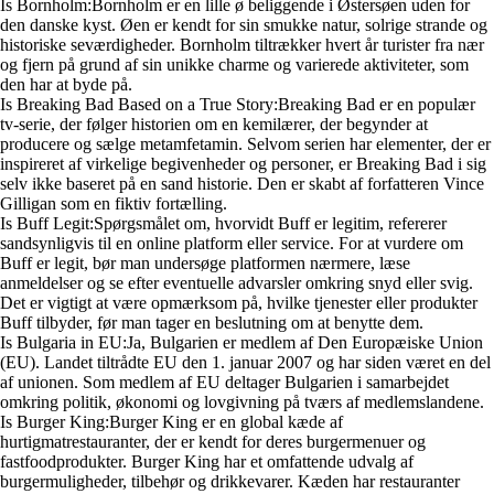
Is Bornholm:Bornholm er en lille ø beliggende i Østersøen uden for
den danske kyst. Øen er kendt for sin smukke natur, solrige strande og
historiske seværdigheder. Bornholm tiltrækker hvert år turister fra nær
og fjern på grund af sin unikke charme og varierede aktiviteter, som
den har at byde på.
Is Breaking Bad Based on a True Story:Breaking Bad er en populær
tv-serie, der følger historien om en kemilærer, der begynder at
producere og sælge metamfetamin. Selvom serien har elementer, der er
inspireret af virkelige begivenheder og personer, er Breaking Bad i sig
selv ikke baseret på en sand historie. Den er skabt af forfatteren Vince
Gilligan som en fiktiv fortælling.
Is Buff Legit:Spørgsmålet om, hvorvidt Buff er legitim, refererer
sandsynligvis til en online platform eller service. For at vurdere om
Buff er legit, bør man undersøge platformen nærmere, læse
anmeldelser og se efter eventuelle advarsler omkring snyd eller svig.
Det er vigtigt at være opmærksom på, hvilke tjenester eller produkter
Buff tilbyder, før man tager en beslutning om at benytte dem.
Is Bulgaria in EU:Ja, Bulgarien er medlem af Den Europæiske Union
(EU). Landet tiltrådte EU den 1. januar 2007 og har siden været en del
af unionen. Som medlem af EU deltager Bulgarien i samarbejdet
omkring politik, økonomi og lovgivning på tværs af medlemslandene.
Is Burger King:Burger King er en global kæde af
hurtigmatrestauranter, der er kendt for deres burgermenuer og
fastfoodprodukter. Burger King har et omfattende udvalg af
burgermuligheder, tilbehør og drikkevarer. Kæden har restauranter