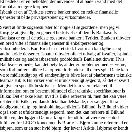
Et badekar er en beholder, der anvendes til at bade i vand med det
formål at rengøre kroppen.
İşbank er en af Tyrkiets største banker med en række finansielle
tjenester til både privatpersoner og virksomheder.
Svært at finde søgeresultater for nogle af søgeordene, men jeg vil
forsøge at give dig en generel beskrivelse af dem:İş Bankası: İş
Bankası er en af de ældste og største banker i Tyrkiet. Banken tilbyder
en bred vifte af finansielle tjenester til enkeltpersoner og
virksomheder.İs Bar: En isbar er et sted, hvor man kan købe is og
andre kolde desserter. Isbarer tilbyder ofte et udvalg af isvafler, ispinde,
milkshakes og andre isbaserede godbidder.İs Battle.net down: Hvis
Battle.net er nede, kan det betyde, at der er problemer med serverne,
som forhindrer spillere i at oprette forbindelse til deres spil. Dette kan
være midlertidigt og vil sandsynligvis blive løst af platformens tekniske
team.İs Bil: İs Bil virker som et ufuldstændigt søgeord, så det er svært
at give en specifik beskrivelse. Men det kan være relateret til
information om en bestemt bilmodel eller tekniske specifikationer.İs
Bilka: Det er ikke klart, hvad İs Bilka refererer til, men det kan være
relateret til Bilka, en dansk detailhandelskæde, der sælger alt fra
dagligvarer til tøj og husholdningsartikler.İs Billund: İs Billund virker
også som et ufuldstændigt søgeord, men det kan referere til Billund
lufthavn, der ligger i Danmark og er kendt for at være en central
lufthavn for LEGO koncernen.İs Bjørn: İs Bjørn kunne referere til en
isbjørn, som er en stor hvid bjørn, der lever i Arktis. Isbjørne er kendt