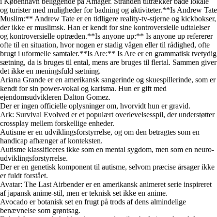
i København beliggende på Amager. Stranden tiltrækker både lokale
og turister med muligheder for badning og aktiviteter.**Is Andrew Tate
Muslim:** Andrew Tate er en tidligere reality-tv-stjerne og kickbokser,
der ikke er muslimsk. Han er kendt for sine kontroversielle udtalelser
og kontroversielle optræden.**Is anyone up:** Is anyone up refererer
ofte til en situation, hvor nogen er stadig vågen eller til rådighed, ofte
brugt i uformelle samtaler.**Is Are:** Is Are er en grammatisk tvetydig
sætning, da is bruges til ental, mens are bruges til flertal. Sammen giver
det ikke en meningsfuld sætning.
Ariana Grande er en amerikansk sangerinde og skuespillerinde, som er
kendt for sin power-vokal og karisma. Hun er gift med
ejendomsudvikleren Dalton Gomez.
Der er ingen officielle oplysninger om, hvorvidt hun er gravid.
Ark: Survival Evolved er et populært overlevelsesspil, der understøtter
crossplay mellem forskellige enheder.
Autisme er en udviklingsforstyrrelse, og om den betragtes som en
handicap afhænger af konteksten.
Autisme klassificeres ikke som en mental sygdom, men som en neuro-
udviklingsforstyrrelse.
Der er en genetisk komponent til autisme, selvom præcise årsager ikke
er fuldt forstået.
Avatar: The Last Airbender er en amerikansk animeret serie inspireret
af japansk anime-stil, men er teknisk set ikke en anime.
Avocado er botanisk set en frugt på trods af dens almindelige
benævnelse som grøntsag.