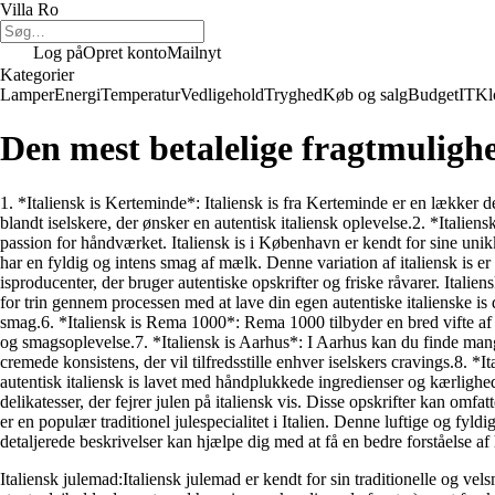
Villa Ro
Log på
Opret konto
Mailnyt
Kategorier
Lamper
Energi
Temperatur
Vedligehold
Tryghed
Køb og salg
Budget
IT
Kl
Den mest betalelige fragtmulighe
1. *Italiensk is Kerteminde*: Italiensk is fra Kerteminde er en lækker d
blandt iselskere, der ønsker en autentisk italiensk oplevelse.2. *Italie
passion for håndværket. Italiensk is i København er kendt for sine uni
har en fyldig og intens smag af mælk. Denne variation af italiensk is er 
isproducenter, der bruger autentiske opskrifter og friske råvarer. Italien
for trin gennem processen med at lave din egen autentiske italienske 
smag.6. *Italiensk is Rema 1000*: Rema 1000 tilbyder en bred vifte af i
og smagsoplevelse.7. *Italiensk is Aarhus*: I Aarhus kan du finde mange 
cremede konsistens, der vil tilfredsstille enhver iselskers cravings.8
autentisk italiensk is lavet med håndplukkede ingredienser og kærlighed t
delikatesser, der fejrer julen på italiensk vis. Disse opskrifter kan om
er en populær traditionel julespecialitet i Italien. Denne luftige og fyldi
detaljerede beskrivelser kan hjælpe dig med at få en bedre forståelse af
Italiensk julemad:Italiensk julemad er kendt for sin traditionelle og ve