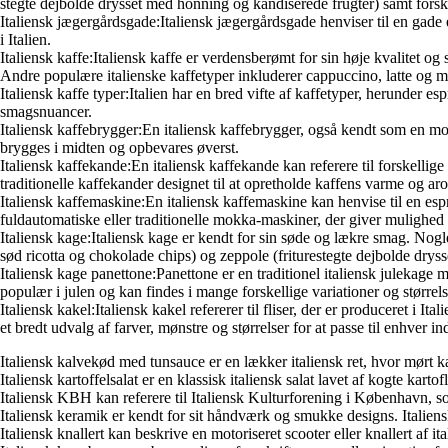
stegte dejbolde drysset med honning og kandiserede frugter) samt forske
Italiensk jægergårdsgade:Italiensk jægergårdsgade henviser til en gade el
i Italien.
Italiensk kaffe:Italiensk kaffe er verdensberømt for sin høje kvalitet o
Andre populære italienske kaffetyper inkluderer cappuccino, latte og m
Italiensk kaffe typer:Italien har en bred vifte af kaffetyper, herunder 
smagsnuancer.
Italiensk kaffebrygger:En italiensk kaffebrygger, også kendt som en mok
brygges i midten og opbevares øverst.
Italiensk kaffekande:En italiensk kaffekande kan referere til forskellige
traditionelle kaffekander designet til at opretholde kaffens varme og ar
Italiensk kaffemaskine:En italiensk kaffemaskine kan henvise til en esp
fuldautomatiske eller traditionelle mokka-maskiner, der giver mulighed f
Italiensk kage:Italiensk kage er kendt for sin søde og lækre smag. Nog
sød ricotta og chokolade chips) og zeppole (friturestegte dejbolde drys
Italiensk kage panettone:Panettone er en traditionel italiensk julekage m
populær i julen og kan findes i mange forskellige variationer og størrels
Italiensk kakel:Italiensk kakel refererer til fliser, der er produceret i I
et bredt udvalg af farver, mønstre og størrelser for at passe til enhver ind
Italiensk kalvekød med tunsauce er en lækker italiensk ret, hvor mørt
Italiensk kartoffelsalat er en klassisk italiensk salat lavet af kogte kart
Italiensk KBH kan referere til Italiensk Kulturforening i København, som
Italiensk keramik er kendt for sit håndværk og smukke designs. Italiensk
Italiensk knallert kan beskrive en motoriseret scooter eller knallert af it