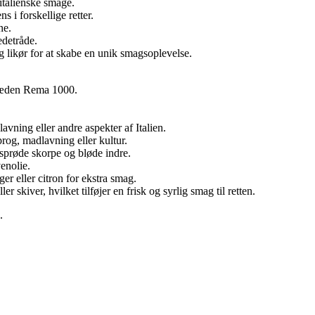
italienske smage.
s i forskellige retter.
ne.
edetråde.
og likør for at skabe en unik smagsoplevelse.
rekæden Rema 1000.
vning eller andre aspekter af Italien.
rog, madlavning eller kultur.
n sprøde skorpe og bløde indre.
venolie.
er eller citron for ekstra smag.
r skiver, hvilket tilføjer en frisk og syrlig smag til retten.
.