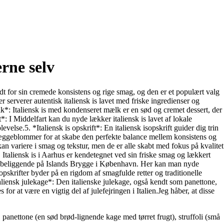
erne selv
endt for sin cremede konsistens og rige smag, og den er et populært valg
r serverer autentisk italiensk is lavet med friske ingredienser og
lk*: Italiensk is med kondenseret mælk er en sød og cremet dessert, der
*: I Middelfart kan du nyde lækker italiensk is lavet af lokale
velse.5. *Italiensk is opskrift*: En italiensk isopskrift guider dig trin
g æggeblommer for at skabe den perfekte balance mellem konsistens og
n variere i smag og tekstur, men de er alle skabt med fokus på kvalitet
. Italiensk is i Aarhus er kendetegnet ved sin friske smag og lækkert
butik beliggende på Islands Brygge i København. Her kan man nyde
topskrifter byder på en rigdom af smagfulde retter og traditionelle
taliensk julekage*: Den italienske julekage, også kendt som panettone,
 for at være en vigtig del af julefejringen i Italien.Jeg håber, at disse
, panettone (en sød brød-lignende kage med tørret frugt), struffoli (små