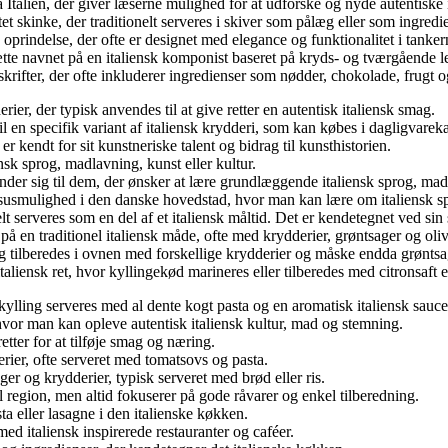
 Italien, der giver læserne mulighed for at udforske og nyde autentiske 
t skinke, der traditionelt serveres i skiver som pålæg eller som ingredien
 oprindelse, der ofte er designet med elegance og funktionalitet i tanker
ætte navnet på en italiensk komponist baseret på kryds- og tværgående l
skrifter, der ofte inkluderer ingredienser som nødder, chokolade, frugt 
rier, der typisk anvendes til at give retter en autentisk italiensk smag.
il en specifik variant af italiensk krydderi, som kan købes i dagligva
er kendt for sit kunstneriske talent og bidrag til kunsthistorien.
ensk sprog, madlavning, kunst eller kultur.
der sig til dem, der ønsker at lære grundlæggende italiensk sprog, madla
susmulighed i den danske hovedstad, hvor man kan lære om italiensk sp
elt serveres som en del af et italiensk måltid. Det er kendetegnet ved si
s på en traditionel italiensk måde, ofte med krydderier, grøntsager og oli
ling tilberedes i ovnen med forskellige krydderier og måske endda grøntsag
aliensk ret, hvor kyllingekød marineres eller tilberedes med citronsaft elle
kylling serveres med al dente kogt pasta og en aromatisk italiensk sauce
hvor man kan opleve autentisk italiensk kultur, mad og stemning.
etter for at tilføje smag og næring.
rier, ofte serveret med tomatsovs og pasta.
r og krydderier, typisk serveret med brød eller ris.
 til region, men altid fokuserer på gode råvarer og enkel tilberedning.
ta eller lasagne i den italienske køkken.
ed italiensk inspirerede restauranter og caféer.