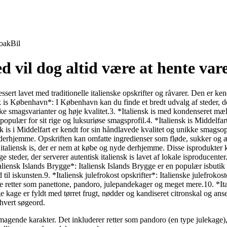
oak
Bil
d vil dog altid være at hente var
essert lavet med traditionelle italienske opskrifter og råvarer. Den er k
nsk is København*: I København kan du finde et bredt udvalg af steder, de
kke smagsvarianter og høje kvalitet.3. *Italiensk is med kondenseret mæ
populær for sit rige og luksuriøse smagsprofil.4. *Italiensk is Middelfart
sk is i Middelfart er kendt for sin håndlavede kvalitet og unikke smagsople
is derhjemme. Opskriften kan omfatte ingredienser som fløde, sukker o
taliensk is, der er nem at købe og nyde derhjemme. Disse isprodukter ka
steder, der serverer autentisk italiensk is lavet af lokale isproducenter
. *Italiensk Islands Brygge*: Italiensk Islands Brygge er en populær is
il iskunsten.9. *Italiensk julefrokost opskrifter*: Italienske julefrokos
fatte retter som panettone, pandoro, julepandekager og meget mere.10. *I
ge kage er fyldt med tørret frugt, nødder og kandiseret citronskal og anses
 hvert søgeord.
lsmagende karakter. Det inkluderer retter som pandoro (en type julekage)