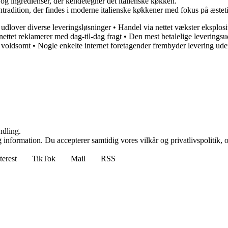
 og ingredienser, der kendetegner det italienske køkken.
igntradition, der findes i moderne italienske køkkener med fokus på æste
dlover diverse leveringsløsninger
•
Handel via nettet vækster eksplosi
ettet reklamerer med dag-til-dag fragt
•
Den mest betalelige leveringsu
r voldsomt
•
Nogle enkelte internet foretagender frembyder levering ud
ndling.
 information. Du accepterer samtidig vores vilkår og privatlivspolitik, 
terest
TikTok
Mail
RSS