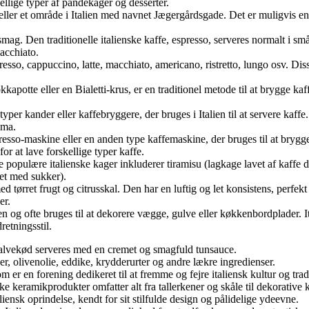
llige typer af pandekager og desserter.
ler et område i Italien med navnet Jægergårdsgade. Det er muligvis en fej
g smag. Den traditionelle italienske kaffe, espresso, serveres normalt i 
acchiato.
espresso, cappuccino, latte, macchiato, americano, ristretto, lungo osv.
kapotte eller en Bialetti-krus, er en traditionel metode til at brygge 
 typer kander eller kaffebryggere, der bruges i Italien til at servere ka
oma.
resso-maskine eller en anden type kaffemaskine, der bruges til at brygg
or at lave forskellige typer kaffe.
le populære italienske kager inkluderer tiramisu (lagkage lavet af kaff
set med sukker).
ed tørret frugt og citrusskal. Den har en luftig og let konsistens, perfe
er.
talien og ofte bruges til at dekorere vægge, gulve eller køkkenbordplader. 
retningsstil.
 kalvekød serveres med en cremet og smagfuld tunsauce.
ofler, olivenolie, eddike, krydderurter og andre lækre ingredienser.
 er en forening dedikeret til at fremme og fejre italiensk kultur og tra
e keramikprodukter omfatter alt fra tallerkener og skåle til dekorative 
aliensk oprindelse, kendt for sit stilfulde design og pålidelige ydeevne.