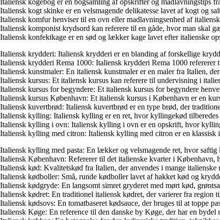
Italiensk kogebog er en bogsamling af opskrifter og madlavningstips fra
Italiensk kogt skinke er en velsmagende delikatesse lavet af kogt og salte
Italiensk komfur henviser til en ovn eller madlavningsenhed af italiensk
Italiensk komponist krydsord kan referere til en gåde, hvor man skal g
Italiensk konfektkage er en sød og lækker kage lavet efter italienske op
Italiensk krydderi: Italiensk krydderi er en blanding af forskellige krydde
Italiensk krydderi Rema 1000: Italiensk krydderi Rema 1000 refererer t
Italiensk kunstmaler: En italiensk kunstmaler er en maler fra Italien, der 
Italiensk kursus: Et italiensk kursus kan referere til undervisning i itali
Italiensk kursus for begyndere: Et italiensk kursus for begyndere henven
Italiensk kursus København: Et italiensk kursus i København er en kur
Italiensk kuvertbrød: Italiensk kuvertbrød er en type brød, der tradition
Italiensk kylling: Italiensk kylling er en ret, hvor kyllingekød tilberede
Italiensk kylling i ovn: Italiensk kylling i ovn er en opskrift, hvor kyl
Italiensk kylling med citron: Italiensk kylling med citron er en klassisk it
Italiensk kylling med pasta: En lækker og velsmagende ret, hvor saftig 
Italiensk København: Refererer til det italienske kvarter i København, 
Italiensk kød: Kvalitetskød fra Italien, der anvendes i mange italienske r
Italiensk kødboller: Små, runde kødboller lavet af hakket kød og krydde
Italiensk kødgryde: En langsomt simret gryderet med mørt kød, grøntsage
Italiensk kødret: En traditionel italiensk kødret, der varierer fra region
Italiensk kødsovs: En tomatbaseret kødsauce, der bruges til at toppe pas
Italiensk Køge: En reference til den danske by Køge, der har en bydel m