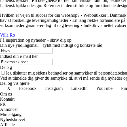
Italiensk køkken: En betegnelse for den kulinariske tradition, teknikker
Italiensk køkkendesign: Refererer til den stilfulde og funktionelle des
Hvilken er vejen til succes for din webshop?
•
Webbutikker i Danmark u
hav af forskellige leveringsmuligheder
•
En lang række forhandlere på n
virksomheder garanterer dag-til-dag levering
•
Indkøb via nettet vokse
Villa Ro
Få inspiration og nyheder – skriv dig op
Din nye yndlingsmail – fyldt med indsigt og konkrete råd.
Indtast din e-mail her
Deltag
Jeg tilslutter mig sidens betingelser og samtykker til persondatabeha
Ved at tilmelde dig giver du samtykke til, at vi må sende dig nyheder og
Del og vis hjerte
X
Facebook
Instagram
LinkedIn
YouTube
Pin
Om os
Kontakt
PR
Annoncer
Min adgang
Nyhedsbrevet
Affiliate