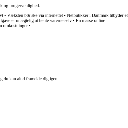
tik og brugervenlighed.
vt
•
Væksten bør ske via internettet
•
Netbutikker i Danmark tilbyder et
dgave er unægtelig at hente varerne selv
•
En masse online
en omkostninger
•
og du kan altid framelde dig igen.