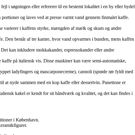
l i søgningen eller refererer til en bestemt lokalitet i en by eller bydel
små portioner og laves ved at presse varmt vand gennem finmalet kaffe.
 Disse varierer i kaffens styrke, mængden af mælk og skum og andre
kaffe. Den består af tre kamre, hvor vand opvarmes i bunden, mens kaffen
ffe. Det kan inkludere mokkakander, espressokander eller andre
e kaffe på italiensk vis. Disse maskiner kan være semi-automatiske,
e dyppet ladyfingers og mascarponecreme), cannoli (sprøde rør fyldt med
kt til at nyde sammen med en kop kaffe eller dessertvin. Panettone er
Italiensk kakel er kendt for sit håndværk og kvalitet, og det kan findes i
ditioner i København.
keramikfigurer.