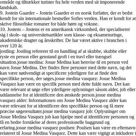
område og tiltrækker turister fra hele verden med sit imponerende
landskab.
9. Jostein Gaarder – Jostein Gaarder er en norsk forfatter, der er bedst
kendt for sin internationale bestseller Sofies verden. Han er kendt for at
skrive filosofiske romaner for både børn og voksne.
10. Jostens – Jostens er en amerikansk virksomhed, der specialiserer
sig i skole- og universitetsartikler som klasse- og eksamensringe,
akademiske dragter og årsskrifter. De har været aktive i branchen i
over 120 år.
jostling: Jostling refererer til en handling af at skubbe, skubbe eller
ryste en person eller genstand groft i en travl eller trængsel
situation.josue medina: Josue Medina kan henvise til en person ved
navn Josue Medina. Der findes flere personer med dette navn, og det
kan være nødvendigt at specificere yderligere for at finde den
specifikke person, der søges.josue medina vasquez: Josue Medina
Vasquez kan være en specifik person med dette fulde navn. Det kan
være relevant at søge efter yderligere oplysninger såsom alder, job eller
uddannelse for at identificere den ønskede person.josue medina
vasquez alder: Informationen om Josue Medina Vasquez alder kan
være relevant for at identificere den specifikke person og få mere
præcise søgeresultater.josue medina vasquez job: Oplysninger om
Josue Medina Vasquez job kan hjælpe med at identificere personen og
få en bedre forståelse af deres professionelle baggrund og
erfaring.josue medina vasquez poulsen: Poulsen kan være en efternavn
relateret til Josue Medina Vasquez. Dette kan være vigtigt at inkludere i