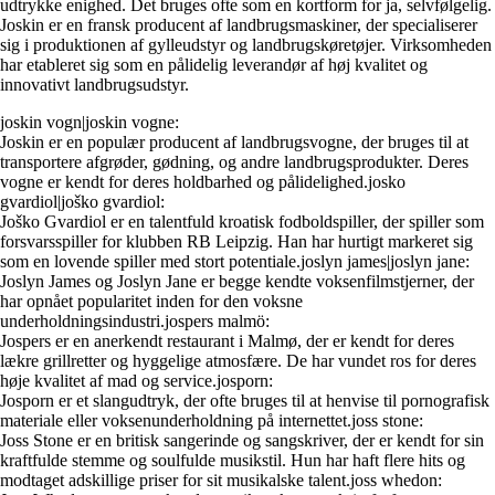
udtrykke enighed. Det bruges ofte som en kortform for ja, selvfølgelig.
Joskin er en fransk producent af landbrugsmaskiner, der specialiserer
sig i produktionen af gylleudstyr og landbrugskøretøjer. Virksomheden
har etableret sig som en pålidelig leverandør af høj kvalitet og
innovativt landbrugsudstyr.
joskin vogn|joskin vogne:
Joskin er en populær producent af landbrugsvogne, der bruges til at
transportere afgrøder, gødning, og andre landbrugsprodukter. Deres
vogne er kendt for deres holdbarhed og pålidelighed.josko
gvardiol|joško gvardiol:
Joško Gvardiol er en talentfuld kroatisk fodboldspiller, der spiller som
forsvarsspiller for klubben RB Leipzig. Han har hurtigt markeret sig
som en lovende spiller med stort potentiale.joslyn james|joslyn jane:
Joslyn James og Joslyn Jane er begge kendte voksenfilmstjerner, der
har opnået popularitet inden for den voksne
underholdningsindustri.jospers malmö:
Jospers er en anerkendt restaurant i Malmø, der er kendt for deres
lækre grillretter og hyggelige atmosfære. De har vundet ros for deres
høje kvalitet af mad og service.josporn:
Josporn er et slangudtryk, der ofte bruges til at henvise til pornografisk
materiale eller voksenunderholdning på internettet.joss stone:
Joss Stone er en britisk sangerinde og sangskriver, der er kendt for sin
kraftfulde stemme og soulfulde musikstil. Hun har haft flere hits og
modtaget adskillige priser for sit musikalske talent.joss whedon: