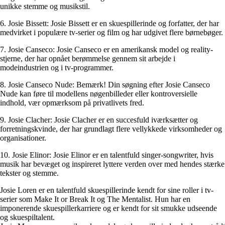
unikke stemme og musikstil.
6. Josie Bissett: Josie Bissett er en skuespillerinde og forfatter, der har
medvirket i populære tv-serier og film og har udgivet flere børnebøger.
7. Josie Canseco: Josie Canseco er en amerikansk model og reality-
stjerne, der har opnået berømmelse gennem sit arbejde i
modeindustrien og i tv-programmer.
8. Josie Canseco Nude: Bemærk! Din søgning efter Josie Canseco
Nude kan føre til modellens nøgenbilleder eller kontroversielle
indhold, vær opmærksom på privatlivets fred.
9. Josie Clacher: Josie Clacher er en succesfuld iværksætter og
forretningskvinde, der har grundlagt flere vellykkede virksomheder og
organisationer.
10. Josie Elinor: Josie Elinor er en talentfuld singer-songwriter, hvis
musik har bevæget og inspireret lyttere verden over med hendes stærke
tekster og stemme.
Josie Loren er en talentfuld skuespillerinde kendt for sine roller i tv-
serier som Make It or Break It og The Mentalist. Hun har en
imponerende skuespillerkarriere og er kendt for sit smukke udseende
og skuespiltalent.