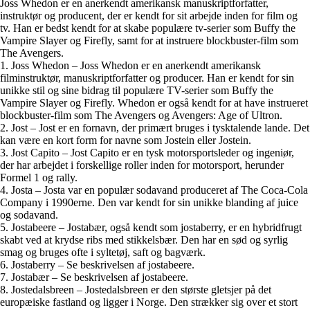
Joss Whedon er en anerkendt amerikansk manuskriptforfatter,
instruktør og producent, der er kendt for sit arbejde inden for film og
tv. Han er bedst kendt for at skabe populære tv-serier som Buffy the
Vampire Slayer og Firefly, samt for at instruere blockbuster-film som
The Avengers.
1. Joss Whedon – Joss Whedon er en anerkendt amerikansk
filminstruktør, manuskriptforfatter og producer. Han er kendt for sin
unikke stil og sine bidrag til populære TV-serier som Buffy the
Vampire Slayer og Firefly. Whedon er også kendt for at have instrueret
blockbuster-film som The Avengers og Avengers: Age of Ultron.
2. Jost – Jost er en fornavn, der primært bruges i tysktalende lande. Det
kan være en kort form for navne som Jostein eller Jostein.
3. Jost Capito – Jost Capito er en tysk motorsportsleder og ingeniør,
der har arbejdet i forskellige roller inden for motorsport, herunder
Formel 1 og rally.
4. Josta – Josta var en populær sodavand produceret af The Coca-Cola
Company i 1990erne. Den var kendt for sin unikke blanding af juice
og sodavand.
5. Jostabeere – Jostabær, også kendt som jostaberry, er en hybridfrugt
skabt ved at krydse ribs med stikkelsbær. Den har en sød og syrlig
smag og bruges ofte i syltetøj, saft og bagværk.
6. Jostaberry – Se beskrivelsen af jostabeere.
7. Jostabær – Se beskrivelsen af jostabeere.
8. Jostedalsbreen – Jostedalsbreen er den største gletsjer på det
europæiske fastland og ligger i Norge. Den strækker sig over et stort