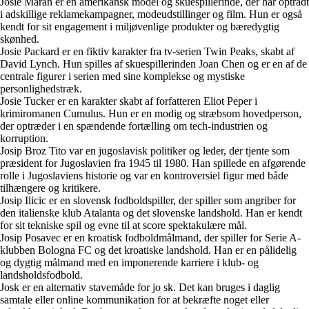
Josie Maran er en amerikansk model og skuespillerinde, der har optrådt
i adskillige reklamekampagner, modeudstillinger og film. Hun er også
kendt for sit engagement i miljøvenlige produkter og bæredygtig
skønhed.
Josie Packard er en fiktiv karakter fra tv-serien Twin Peaks, skabt af
David Lynch. Hun spilles af skuespillerinden Joan Chen og er en af de
centrale figurer i serien med sine komplekse og mystiske
personlighedstræk.
Josie Tucker er en karakter skabt af forfatteren Eliot Peper i
krimiromanen Cumulus. Hun er en modig og stræbsom hovedperson,
der optræder i en spændende fortælling om tech-industrien og
korruption.
Josip Broz Tito var en jugoslavisk politiker og leder, der tjente som
præsident for Jugoslavien fra 1945 til 1980. Han spillede en afgørende
rolle i Jugoslaviens historie og var en kontroversiel figur med både
tilhængere og kritikere.
Josip Ilicic er en slovensk fodboldspiller, der spiller som angriber for
den italienske klub Atalanta og det slovenske landshold. Han er kendt
for sit tekniske spil og evne til at score spektakulære mål.
Josip Posavec er en kroatisk fodboldmålmand, der spiller for Serie A-
klubben Bologna FC og det kroatiske landshold. Han er en pålidelig
og dygtig målmand med en imponerende karriere i klub- og
landsholdsfodbold.
Josk er en alternativ stavemåde for jo sk. Det kan bruges i daglig
samtale eller online kommunikation for at bekræfte noget eller