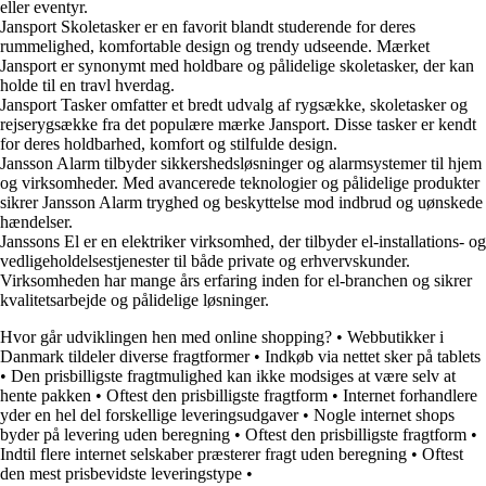
eller eventyr.
Jansport Skoletasker er en favorit blandt studerende for deres
rummelighed, komfortable design og trendy udseende. Mærket
Jansport er synonymt med holdbare og pålidelige skoletasker, der kan
holde til en travl hverdag.
Jansport Tasker omfatter et bredt udvalg af rygsække, skoletasker og
rejserygsække fra det populære mærke Jansport. Disse tasker er kendt
for deres holdbarhed, komfort og stilfulde design.
Jansson Alarm tilbyder sikkershedsløsninger og alarmsystemer til hjem
og virksomheder. Med avancerede teknologier og pålidelige produkter
sikrer Jansson Alarm tryghed og beskyttelse mod indbrud og uønskede
hændelser.
Janssons El er en elektriker virksomhed, der tilbyder el-installations- og
vedligeholdelsestjenester til både private og erhvervskunder.
Virksomheden har mange års erfaring inden for el-branchen og sikrer
kvalitetsarbejde og pålidelige løsninger.
Hvor går udviklingen hen med online shopping?
•
Webbutikker i
Danmark tildeler diverse fragtformer
•
Indkøb via nettet sker på tablets
•
Den prisbilligste fragtmulighed kan ikke modsiges at være selv at
hente pakken
•
Oftest den prisbilligste fragtform
•
Internet forhandlere
yder en hel del forskellige leveringsudgaver
•
Nogle internet shops
byder på levering uden beregning
•
Oftest den prisbilligste fragtform
•
Indtil flere internet selskaber præsterer fragt uden beregning
•
Oftest
den mest prisbevidste leveringstype
•