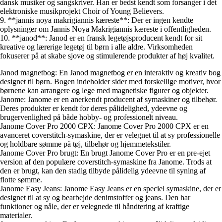
dansk musiker og sangskriver. Han er bedst kendt som forsanger i det
elektroniske musikprojekt Choir of Young Believers.
9. **jannis noya makrigiannis kæreste**: Der er ingen kendte
oplysninger om Jannis Noya Makrigiannis kæreste i offentligheden.
10. **janod**: Janod er en fransk legetøjsproducent kendt for sit
kreative og lærerige legetøj til børn i alle aldre. Virksomheden
fokuserer på at skabe sjove og stimulerende produkter af høj kvalitet.
Janod magnetbog: En Janod magnetbog er en interaktiv og kreativ bog
designet til børn. Bogen indeholder sider med forskellige motiver, hvor
børnene kan arrangere og lege med magnetiske figurer og objekter.
Janome: Janome er en anerkendt producent af symaskiner og tilbehør.
Deres produkter er kendt for deres pålidelighed, ydeevne og
brugervenlighed på både hobby- og professionelt niveau.
Janome Cover Pro 2000 CPX: Janome Cover Pro 2000 CPX er en
avanceret coverstitch-symaskine, der er velegnet til at sy professionelle
og holdbare sømme på tøj, tilbehør og hjemmetekstiler.
Janome Cover Pro brugt: En brugt Janome Cover Pro er en pre-ejet
version af den populære coverstitch-symaskine fra Janome. Trods at
den er brugt, kan den stadig tilbyde pålidelig ydeevne til syning af
flotte sømme.
Janome Easy Jeans: Janome Easy Jeans er en speciel symaskine, der er
designet til at sy og bearbejde denimstoffer og jeans. Den har
funktioner og nåle, der er velegnede til håndtering af kraftige
materialer.