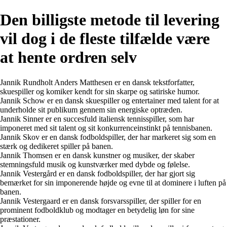
Den billigste metode til levering
vil dog i de fleste tilfælde være
at hente ordren selv
Jannik Rundholt Anders Matthesen er en dansk tekstforfatter,
skuespiller og komiker kendt for sin skarpe og satiriske humor.
Jannik Schow er en dansk skuespiller og entertainer med talent for at
underholde sit publikum gennem sin energiske optræden.
Jannik Sinner er en succesfuld italiensk tennisspiller, som har
imponeret med sit talent og sit konkurrenceinstinkt på tennisbanen.
Jannik Skov er en dansk fodboldspiller, der har markeret sig som en
stærk og dedikeret spiller på banen.
Jannik Thomsen er en dansk kunstner og musiker, der skaber
stemningsfuld musik og kunstværker med dybde og følelse.
Jannik Vestergård er en dansk fodboldspiller, der har gjort sig
bemærket for sin imponerende højde og evne til at dominere i luften på
banen.
Jannik Vestergaard er en dansk forsvarsspiller, der spiller for en
prominent fodboldklub og modtager en betydelig løn for sine
præstationer.