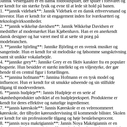
Jannik Vestergaard er en dansk fodboldspiller, der spiller i forsvaret og
er kendt for sin stærke fysik og evne til at lede sit hold på banen.
1. **jannik videbæk**: Jannik Videbæk er en dansk erhvervsmand og
investor. Han er kendt for sit engagement inden for iværksætteri og
teknologivirksomheder.
2. **jannik wikkelsø davidsen**: Jannik Wikkelsø Davidsen er
medstifter af modemærket Han Kjøbenhavn. Han er en anerkendt
dansk designer og har været med til at sætte sit præg på
modebranchen.
3. **jannike björling**: Jannike Björling er en svensk musiker og
sangerinde. Hun er kendt for sit melodiske og følsomme sangskrivning
samt sit unikke vokalarbejde.
4. **jannike grey**: Jannike Grey er en fiktiv karakter fra en populær
bogserie. Hun besidder et stærkt intellekt og en viljestyrke, der gør
hende til en central figur i fortællingen.
5. **jannina hofmann**: Jannina Hofmann er en tysk model og
influencer. Hun er kendt for sit smukke udseende og sin stilfulde
tilgang til modeverdenen.
6. **jannis hudpleje**: Jannis Hudpleje er en serie af
skønhedsprodukter udviklet af en hudplejeekspert. Produkterne er
kendt for deres effektive og naturlige ingredienser.
7. **jannis køreskole**: Jannis Køreskole er en velrenommeret
køreskole, der tilbyder køreundervisning til kommende bilister. Skolen
er kendt for sin professionelle tilgang og høje beståelsesprocent.
8. **jannis noya makrigiannis**: Jannis Noya Makrigiannis er en