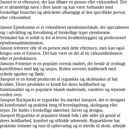
Jansen er et efternavn, der kan tilhøre en person eller virksomhed. Det
er et almindeligt navn i flere lande og kan være forbundet med
forskellige brancher og aktiviteter afhængigt af den specifikke person
eller virksomhed.
Jansen Ejendomme er et veletableret ejendomsselskab, der specialiserer
sig i udvikling og forvaltning af forskellige typer ejendomme.
Selskabet har et solidt ry for at levere kvalitetsbyggeri og professionel
ejendomsadministration.
Janson refererer ofte til en person med dette efternavn, men kan også
bruges som et fornavn. Det kan være en del af en virksomhedsnavn
eller et produktnavn.
Jansons Fristelser er en populær svensk madret, der består af ovnbagt
kartoffelmos med løg og ansjos. Retten serveres traditionelt med
syltede agurker og fløde.
Jansport er en kendt producent af rygsække og skoletasker af høj
kvalitet. Deres produkter er kendt for deres holdbarhed og
funktionalitet og er populære blandt studerende, vandrere og rejsende
verden over.
Jansport Backpacks er rygsække fra mærket Jansport, der er designet
til komfortabel og praktisk brug til hverdagsbrug, skolegang eller
rejser. De findes i forskellige størrelser, farver og designs.
Jansport Rygsække er populære blandt folk i alle aldre på grund af
deres holdbarhed, komfort og stilfulde udseende. Rygsækkene har
praktiske lommer og rum til opbevaring og er ideelle til skole, arbejde