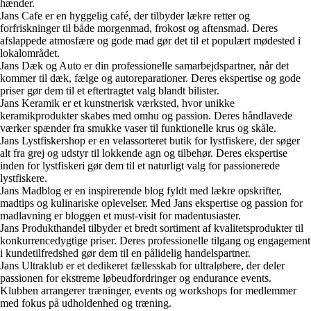
hænder.
Jans Cafe er en hyggelig café, der tilbyder lækre retter og
forfriskninger til både morgenmad, frokost og aftensmad. Deres
afslappede atmosfære og gode mad gør det til et populært mødested i
lokalområdet.
Jans Dæk og Auto er din professionelle samarbejdspartner, når det
kommer til dæk, fælge og autoreparationer. Deres ekspertise og gode
priser gør dem til et eftertragtet valg blandt bilister.
Jans Keramik er et kunstnerisk værksted, hvor unikke
keramikprodukter skabes med omhu og passion. Deres håndlavede
værker spænder fra smukke vaser til funktionelle krus og skåle.
Jans Lystfiskershop er en velassorteret butik for lystfiskere, der søger
alt fra grej og udstyr til lokkende agn og tilbehør. Deres ekspertise
inden for lystfiskeri gør dem til et naturligt valg for passionerede
lystfiskere.
Jans Madblog er en inspirerende blog fyldt med lækre opskrifter,
madtips og kulinariske oplevelser. Med Jans ekspertise og passion for
madlavning er bloggen et must-visit for madentusiaster.
Jans Produkthandel tilbyder et bredt sortiment af kvalitetsprodukter til
konkurrencedygtige priser. Deres professionelle tilgang og engagement
i kundetilfredshed gør dem til en pålidelig handelspartner.
Jans Ultraklub er et dedikeret fællesskab for ultraløbere, der deler
passionen for ekstreme løbeudfordringer og endurance events.
Klubben arrangerer træninger, events og workshops for medlemmer
med fokus på udholdenhed og træning.