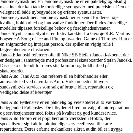
Janome symaskine: En Janome symaskine er en pålidelig og alsidig
maskine, der kan tackle forskellige syopgaver med præcision. Den er
velegnet til både nybegyndere og erfarne syentusiaster.
Janome symaskiner: Janome symaskiner er kendt for deres høje
kvalitet, holdbarhed og innovative funktioner. Der findes forskellige
modeller tilpasset forskellige behov og færdighedsniveauer.
Janos Slynt: Janos Slynt er en fiktiv karakter fra George R.R. Martins
bogserie A Song of Ice and Fire og tv-serien Game of Thrones. Han er
en snigmorder og intrigant person, der spiller en vigtig rolle i
begivenhederne i historien.
Janoski: Janoski refererer ofte til Nike SB Stefan Janoski-skoene, der
er designet i samarbejde med professionel skateboarder Stefan Janoski.
Disse sko er kendt for deres stil, komfort og holdbarhed på
skateboardet.
Jans Auto: Jans Auto kan referere til en bilforhandler eller
autoværksted ved navn Jans Auto. Virksomheden tilbyder
sandsynligvis services som salg af brugte biler, reparation og
vedligeholdelse af køretøjer.
Jans Auto Føllenslev er en pålidelig og veletableret auto-værksted
beliggende i Føllenslev. De tilbyder et bredt udvalg af autoreparationer
og servicetjenester med fokus på kvalitet og god kundeservice.
Jans Auto Hobro er et populært auto-værksted i Hobro, der
specialiserer sig i alt fra almindelige serviceeftersyn til større
reparationer. Deres erfarne mekanikere sikrer, at din bil er i trygge