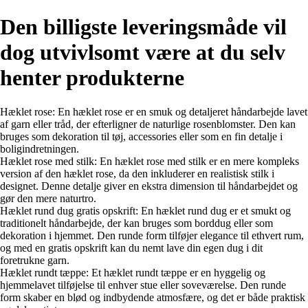
Den billigste leveringsmåde vil
dog utvivlsomt være at du selv
henter produkterne
Hæklet rose: En hæklet rose er en smuk og detaljeret håndarbejde lavet
af garn eller tråd, der efterligner de naturlige rosenblomster. Den kan
bruges som dekoration til tøj, accessories eller som en fin detalje i
boligindretningen.
Hæklet rose med stilk: En hæklet rose med stilk er en mere kompleks
version af den hæklet rose, da den inkluderer en realistisk stilk i
designet. Denne detalje giver en ekstra dimension til håndarbejdet og
gør den mere naturtro.
Hæklet rund dug gratis opskrift: En hæklet rund dug er et smukt og
traditionelt håndarbejde, der kan bruges som borddug eller som
dekoration i hjemmet. Den runde form tilføjer elegance til ethvert rum,
og med en gratis opskrift kan du nemt lave din egen dug i dit
foretrukne garn.
Hæklet rundt tæppe: Et hæklet rundt tæppe er en hyggelig og
hjemmelavet tilføjelse til enhver stue eller soveværelse. Den runde
form skaber en blød og indbydende atmosfære, og det er både praktisk