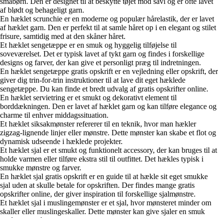
småbørn. Den er designet til at beskytte tøjet mod savl og er ofte lavet
af blødt og behageligt garn.
En hæklet scrunchie er en moderne og populær hårelastik, der er lavet
af hæklet garn. Den er perfekt til at samle håret op i en elegant og stilet
frisure, samtidig med at den skåner håret.
Et hæklet sengetæppe er en smuk og hyggelig tilføjelse til
soveværelset. Det er typisk lavet af tykt garn og findes i forskellige
designs og farver, der kan give et personligt præg til indretningen.
En hæklet sengetæppe gratis opskrift er en vejledning eller opskrift, der
giver dig trin-for-trin instruktioner til at lave dit eget hæklede
sengetæppe. Du kan finde et bredt udvalg af gratis opskrifter online.
En hæklet servietring er et smukt og dekorativt element til
borddækningen. Den er lavet af hæklet garn og kan tilføre elegance og
charme til enhver middagssituation.
Et hæklet siksakmønster refererer til en teknik, hvor man hækler
zigzag-lignende linjer eller mønstre. Dette mønster kan skabe et flot og
dynamisk udseende i hæklede projekter.
Et hæklet sjal er et smukt og funktionelt accessory, der kan bruges til at
holde varmen eller tilføre ekstra stil til outfittet. Det hækles typisk i
smukke mønstre og farver.
En hæklet sjal gratis opskrift er en guide til at hækle sit eget smukke
sjal uden at skulle betale for opskriften. Der findes mange gratis
opskrifter online, der giver inspiration til forskellige sjalmønstre.
Et hæklet sjal i muslingemønster er et sjal, hvor mønsteret minder om
skaller eller muslingeskaller. Dette mønster kan give sjaler en smuk