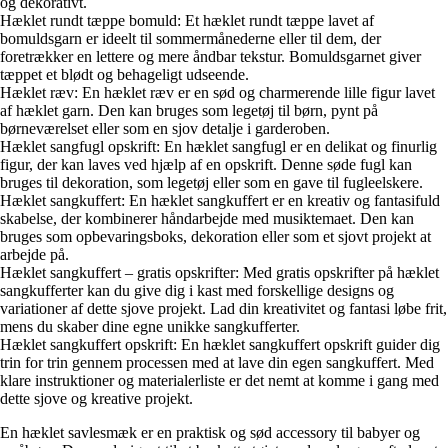
og dekorativt.
Hæklet rundt tæppe bomuld: Et hæklet rundt tæppe lavet af
bomuldsgarn er ideelt til sommermånederne eller til dem, der
foretrækker en lettere og mere åndbar tekstur. Bomuldsgarnet giver
tæppet et blødt og behageligt udseende.
Hæklet ræv: En hæklet ræv er en sød og charmerende lille figur lavet
af hæklet garn. Den kan bruges som legetøj til børn, pynt på
børneværelset eller som en sjov detalje i garderoben.
Hæklet sangfugl opskrift: En hæklet sangfugl er en delikat og finurlig
figur, der kan laves ved hjælp af en opskrift. Denne søde fugl kan
bruges til dekoration, som legetøj eller som en gave til fugleelskere.
Hæklet sangkuffert: En hæklet sangkuffert er en kreativ og fantasifuld
skabelse, der kombinerer håndarbejde med musiktemaet. Den kan
bruges som opbevaringsboks, dekoration eller som et sjovt projekt at
arbejde på.
Hæklet sangkuffert – gratis opskrifter: Med gratis opskrifter på hæklet
sangkufferter kan du give dig i kast med forskellige designs og
variationer af dette sjove projekt. Lad din kreativitet og fantasi løbe frit,
mens du skaber dine egne unikke sangkufferter.
Hæklet sangkuffert opskrift: En hæklet sangkuffert opskrift guider dig
trin for trin gennem processen med at lave din egen sangkuffert. Med
klare instruktioner og materialerliste er det nemt at komme i gang med
dette sjove og kreative projekt.
En hæklet savlesmæk er en praktisk og sød accessory til babyer og