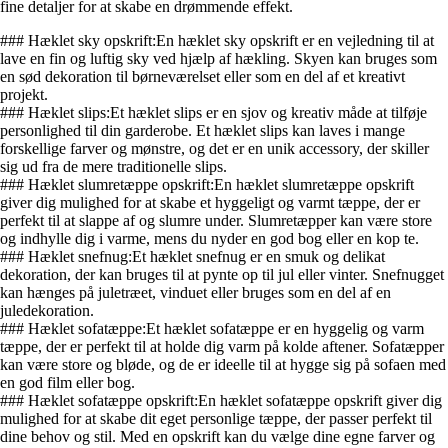
fine detaljer for at skabe en drømmende effekt.
### Hæklet sky opskrift:En hæklet sky opskrift er en vejledning til at
lave en fin og luftig sky ved hjælp af hækling. Skyen kan bruges som
en sød dekoration til børneværelset eller som en del af et kreativt
projekt.
### Hæklet slips:Et hæklet slips er en sjov og kreativ måde at tilføje
personlighed til din garderobe. Et hæklet slips kan laves i mange
forskellige farver og mønstre, og det er en unik accessory, der skiller
sig ud fra de mere traditionelle slips.
### Hæklet slumretæppe opskrift:En hæklet slumretæppe opskrift
giver dig mulighed for at skabe et hyggeligt og varmt tæppe, der er
perfekt til at slappe af og slumre under. Slumretæpper kan være store
og indhylle dig i varme, mens du nyder en god bog eller en kop te.
### Hæklet snefnug:Et hæklet snefnug er en smuk og delikat
dekoration, der kan bruges til at pynte op til jul eller vinter. Snefnugget
kan hænges på juletræet, vinduet eller bruges som en del af en
juledekoration.
### Hæklet sofatæppe:Et hæklet sofatæppe er en hyggelig og varm
tæppe, der er perfekt til at holde dig varm på kolde aftener. Sofatæpper
kan være store og bløde, og de er ideelle til at hygge sig på sofaen med
en god film eller bog.
### Hæklet sofatæppe opskrift:En hæklet sofatæppe opskrift giver dig
mulighed for at skabe dit eget personlige tæppe, der passer perfekt til
dine behov og stil. Med en opskrift kan du vælge dine egne farver og