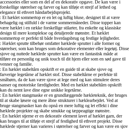
accessories eller som en del af en dekorativ opgave. De kan være i
forskellige størrelser og farver og kan tilføje et strejf af lethed og
elegance til ethvert håndarbejdsprojekt.
: Et hæklet sommertop er en let og luftig bluse, designet til at være
behagelig og stilfuld i de varme sommermåneder. Disse topper kan
være hæklet i en række forskellige stilarter, fra enkelte og klassiske
design til mere komplekse og detaljerede mønstre. Et hæklet
sommertop er perfekt til både hverdagsbrug og festlige lejligheder.
: Hæklet sprutte tilbehør omfatter hæklede sprutter i alle former og
størrelser, som kan bruges som dekorative elementer eller legetøj. Disse
sjove og nuttede hæklede sprutter kan være en fantastisk måde at
tilføre en personlig og unik touch til dit hjem eller som en sød gave til
venner og familie.
: En hæklet stabeltårn opskrift er en guide til at skabe sjove og
farverige legetårne af hæklet stof. Disse stabeltårne er perfekte til
småbørn, da de kan være sjove at lege med og kan stimulere deres
sanser og motoriske færdigheder. Med en hæklet stabeltårn opskrift
kan du nemt lave dine egne unikke legetårne.
: En hæklet stangmaske er en grundlæggende hækleteknik, der bruges
til at skabe løsere og mere åbne strukturer i hæklearbejdet. Ved at
bruge stangmasker kan du opnå en mere luftig og let effekt i dine
hæklede projekter og skabe smukke og tæppeagtige mønstre.
: En hæklet stjerne er en dekorativ element lavet af hæklet garn, der
kan bruges til at tilføje et strejf af festlighed til ethvert projekt. Disse
hæklede stjerner kan varieres i størrelser og farver og kan være en sjov