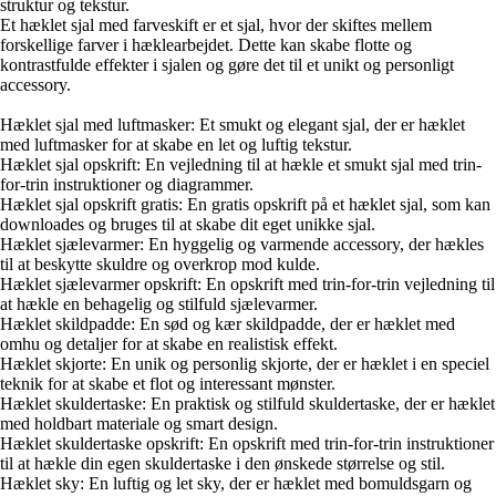
struktur og tekstur.
Et hæklet sjal med farveskift er et sjal, hvor der skiftes mellem
forskellige farver i hæklearbejdet. Dette kan skabe flotte og
kontrastfulde effekter i sjalen og gøre det til et unikt og personligt
accessory.
Hæklet sjal med luftmasker: Et smukt og elegant sjal, der er hæklet
med luftmasker for at skabe en let og luftig tekstur.
Hæklet sjal opskrift: En vejledning til at hækle et smukt sjal med trin-
for-trin instruktioner og diagrammer.
Hæklet sjal opskrift gratis: En gratis opskrift på et hæklet sjal, som kan
downloades og bruges til at skabe dit eget unikke sjal.
Hæklet sjælevarmer: En hyggelig og varmende accessory, der hækles
til at beskytte skuldre og overkrop mod kulde.
Hæklet sjælevarmer opskrift: En opskrift med trin-for-trin vejledning til
at hækle en behagelig og stilfuld sjælevarmer.
Hæklet skildpadde: En sød og kær skildpadde, der er hæklet med
omhu og detaljer for at skabe en realistisk effekt.
Hæklet skjorte: En unik og personlig skjorte, der er hæklet i en speciel
teknik for at skabe et flot og interessant mønster.
Hæklet skuldertaske: En praktisk og stilfuld skuldertaske, der er hæklet
med holdbart materiale og smart design.
Hæklet skuldertaske opskrift: En opskrift med trin-for-trin instruktioner
til at hækle din egen skuldertaske i den ønskede størrelse og stil.
Hæklet sky: En luftig og let sky, der er hæklet med bomuldsgarn og