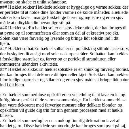
mønstre og skabe et unikt sofatæppe.
### Hæklet sokker:Hæklede sokker er hyggelige og varme sokker, der
er perfekte til at holde dine fødder varme i de kolde måneder. Hæklede
sokker kan laves i mange forskellige farver og mønstre og er en sjov
måde at udtrykke din personlige stil på.
### Hæklet sol:En hæklet sol er en sjov dekoration, der kan bruges til
at pynte op til sommerfesten eller som en del af et kreativt projekt.
Solen kan være farverig og lysende og bringe lidt solskin ind i dit
hjem.
### Hæklet solhat:En hæklet solhat er en praktisk og stilfuld accessory,
der beskytter dit ansigt mod solens skarpe stråler. Solhatten kan hækles
i forskellige størrelser og farver og er perfekt til strandturen eller
sommerens udendørs aktiviteter.
### Hæklet solsikke:En hæklet solsikke er en smuk og farverig blomst,
der kan bruges til at dekorere dit hjem eller tøjet. Solsikken kan hækles
i forskellige størrelser og stilarter og er en sjov måde at bringe lidt natur
ind i dit hjem.
: En hæklet sommerbluse opskrift er en vejledning til at lave en let og
luftig bluse perfekt til de varme sommerdage. En hæklet sommerbluse
kan være dekoreret med farverige mønstre eller delikate blonder, og
opskriften vil guide dig trin for trin gennem processen med at hækle
blusen.
: En hæklet sommerfugl er en smuk og finurlig dekoration lavet af
hæklet garn. Disse hæklede sommerfugle kan bruges som pynt på tøj,