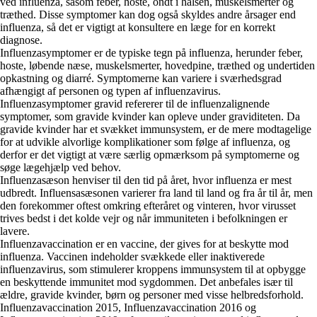
ved influenza, såsom feber, hoste, ondt i halsen, muskelsmerter og
træthed. Disse symptomer kan dog også skyldes andre årsager end
influenza, så det er vigtigt at konsultere en læge for en korrekt
diagnose.
Influenzasymptomer er de typiske tegn på influenza, herunder feber,
hoste, løbende næse, muskelsmerter, hovedpine, træthed og undertiden
opkastning og diarré. Symptomerne kan variere i sværhedsgrad
afhængigt af personen og typen af influenzavirus.
Influenzasymptomer gravid refererer til de influenzalignende
symptomer, som gravide kvinder kan opleve under graviditeten. Da
gravide kvinder har et svækket immunsystem, er de mere modtagelige
for at udvikle alvorlige komplikationer som følge af influenza, og
derfor er det vigtigt at være særlig opmærksom på symptomerne og
søge lægehjælp ved behov.
Influenzasæson henviser til den tid på året, hvor influenza er mest
udbredt. Influensasæsonen varierer fra land til land og fra år til år, men
den forekommer oftest omkring efteråret og vinteren, hvor virusset
trives bedst i det kolde vejr og når immuniteten i befolkningen er
lavere.
Influenzavaccination er en vaccine, der gives for at beskytte mod
influenza. Vaccinen indeholder svækkede eller inaktiverede
influenzavirus, som stimulerer kroppens immunsystem til at opbygge
en beskyttende immunitet mod sygdommen. Det anbefales især til
ældre, gravide kvinder, børn og personer med visse helbredsforhold.
Influenzavaccination 2015, Influenzavaccination 2016 og