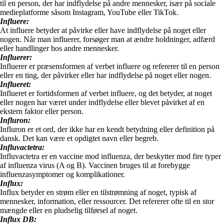
til en person, der har indflydelse på andre mennesker, især på sociale
medieplatforme såsom Instagram, YouTube eller TikTok.
Influere:
At influere betyder at påvirke eller have indflydelse på noget eller
nogen. Når man influerer, forsøger man at ændre holdninger, adfærd
eller handlinger hos andre mennesker.
Influerer:
Influerer er præsensformen af verbet influere og refererer til en person
eller en ting, der påvirker eller har indflydelse på noget eller nogen.
Influeret:
Influeret er fortidsformen af verbet influere, og det betyder, at noget
eller nogen har været under indflydelse eller blevet påvirket af en
ekstern faktor eller person.
Influron:
Influron er et ord, der ikke har en kendt betydning eller definition på
dansk. Det kan være et opdigtet navn eller begreb.
Influvactetra:
Influvactetra er en vaccine mod influenza, der beskytter mod fire typer
af influenza virus (A og B). Vaccinen bruges til at forebygge
influenzasymptomer og komplikationer.
Influx:
Influx betyder en strøm eller en tilstrømning af noget, typisk af
mennesker, information, eller ressourcer. Det refererer ofte til en stor
mængde eller en pludselig tilførsel af noget.
Influx DB: