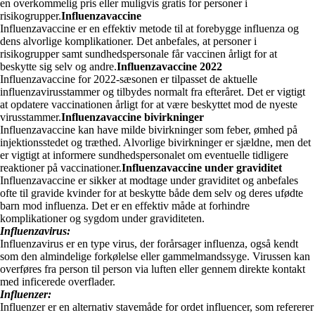
en overkommelig pris eller muligvis gratis for personer i
risikogrupper.
Influenzavaccine
Influenzavaccine er en effektiv metode til at forebygge influenza og
dens alvorlige komplikationer. Det anbefales, at personer i
risikogrupper samt sundhedspersonale får vaccinen årligt for at
beskytte sig selv og andre.
Influenzavaccine 2022
Influenzavaccine for 2022-sæsonen er tilpasset de aktuelle
influenzavirusstammer og tilbydes normalt fra efteråret. Det er vigtigt
at opdatere vaccinationen årligt for at være beskyttet mod de nyeste
virusstammer.
Influenzavaccine bivirkninger
Influenzavaccine kan have milde bivirkninger som feber, ømhed på
injektionsstedet og træthed. Alvorlige bivirkninger er sjældne, men det
er vigtigt at informere sundhedspersonalet om eventuelle tidligere
reaktioner på vaccinationer.
Influenzavaccine under graviditet
Influenzavaccine er sikker at modtage under graviditet og anbefales
ofte til gravide kvinder for at beskytte både dem selv og deres ufødte
barn mod influenza. Det er en effektiv måde at forhindre
komplikationer og sygdom under graviditeten.
Influenzavirus:
Influenzavirus er en type virus, der forårsager influenza, også kendt
som den almindelige forkølelse eller gammelmandssyge. Virussen kan
overføres fra person til person via luften eller gennem direkte kontakt
med inficerede overflader.
Influenzer:
Influenzer er en alternativ stavemåde for ordet influencer, som refererer