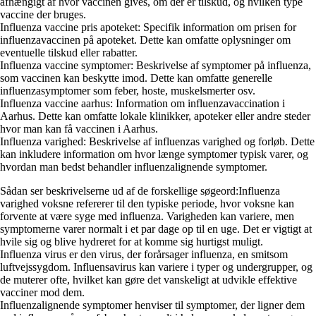
afhængigt af hvor vaccinen gives, om der er tilskud, og hvilken type
vaccine der bruges.
Influenza vaccine pris apoteket: Specifik information om prisen for
influenzavaccinen på apoteket. Dette kan omfatte oplysninger om
eventuelle tilskud eller rabatter.
Influenza vaccine symptomer: Beskrivelse af symptomer på influenza,
som vaccinen kan beskytte imod. Dette kan omfatte generelle
influenzasymptomer som feber, hoste, muskelsmerter osv.
Influenza vaccine aarhus: Information om influenzavaccination i
Aarhus. Dette kan omfatte lokale klinikker, apoteker eller andre steder
hvor man kan få vaccinen i Aarhus.
Influenza varighed: Beskrivelse af influenzas varighed og forløb. Dette
kan inkludere information om hvor længe symptomer typisk varer, og
hvordan man bedst behandler influenzalignende symptomer.
Sådan ser beskrivelserne ud af de forskellige søgeord:Influenza
varighed voksne refererer til den typiske periode, hvor voksne kan
forvente at være syge med influenza. Varigheden kan variere, men
symptomerne varer normalt i et par dage op til en uge. Det er vigtigt at
hvile sig og blive hydreret for at komme sig hurtigst muligt.
Influenza virus er den virus, der forårsager influenza, en smitsom
luftvejssygdom. Influensavirus kan variere i typer og undergrupper, og
de muterer ofte, hvilket kan gøre det vanskeligt at udvikle effektive
vacciner mod dem.
Influenzalignende symptomer henviser til symptomer, der ligner dem