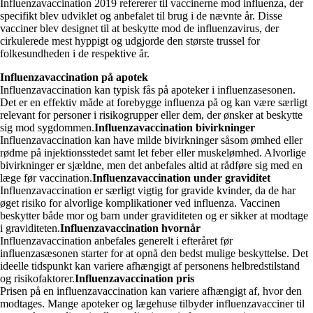
Influenzavaccination 2019 refererer til vaccinerne mod influenza, der
specifikt blev udviklet og anbefalet til brug i de nævnte år. Disse
vacciner blev designet til at beskytte mod de influenzavirus, der
cirkulerede mest hyppigt og udgjorde den største trussel for
folkesundheden i de respektive år.
Influenzavaccination på apotek
Influenzavaccination kan typisk fås på apoteker i influenzasesonen.
Det er en effektiv måde at forebygge influenza på og kan være særligt
relevant for personer i risikogrupper eller dem, der ønsker at beskytte
sig mod sygdommen.
Influenzavaccination bivirkninger
Influenzavaccination kan have milde bivirkninger såsom ømhed eller
rødme på injektionsstedet samt let feber eller muskelømhed. Alvorlige
bivirkninger er sjældne, men det anbefales altid at rådføre sig med en
læge før vaccination.
Influenzavaccination under graviditet
Influenzavaccination er særligt vigtig for gravide kvinder, da de har
øget risiko for alvorlige komplikationer ved influenza. Vaccinen
beskytter både mor og barn under graviditeten og er sikker at modtage
i graviditeten.
Influenzavaccination hvornår
Influenzavaccination anbefales generelt i efteråret før
influenzasæsonen starter for at opnå den bedst mulige beskyttelse. Det
ideelle tidspunkt kan variere afhængigt af personens helbredstilstand
og risikofaktorer.
Influenzavaccination pris
Prisen på en influenzavaccination kan variere afhængigt af, hvor den
modtages. Mange apoteker og lægehuse tilbyder influenzavacciner til