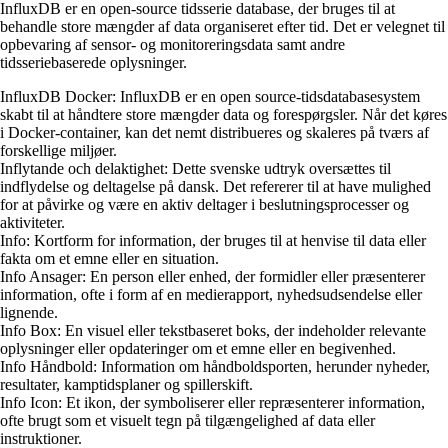
InfluxDB er en open-source tidsserie database, der bruges til at
behandle store mængder af data organiseret efter tid. Det er velegnet til
opbevaring af sensor- og monitoreringsdata samt andre
tidsseriebaserede oplysninger.
InfluxDB Docker: InfluxDB er en open source-tidsdatabasesystem
skabt til at håndtere store mængder data og forespørgsler. Når det køres
i Docker-container, kan det nemt distribueres og skaleres på tværs af
forskellige miljøer.
Inflytande och delaktighet: Dette svenske udtryk oversættes til
indflydelse og deltagelse på dansk. Det refererer til at have mulighed
for at påvirke og være en aktiv deltager i beslutningsprocesser og
aktiviteter.
Info: Kortform for information, der bruges til at henvise til data eller
fakta om et emne eller en situation.
Info Ansager: En person eller enhed, der formidler eller præsenterer
information, ofte i form af en medierapport, nyhedsudsendelse eller
lignende.
Info Box: En visuel eller tekstbaseret boks, der indeholder relevante
oplysninger eller opdateringer om et emne eller en begivenhed.
Info Håndbold: Information om håndboldsporten, herunder nyheder,
resultater, kamptidsplaner og spillerskift.
Info Icon: Et ikon, der symboliserer eller repræsenterer information,
ofte brugt som et visuelt tegn på tilgængelighed af data eller
instruktioner.