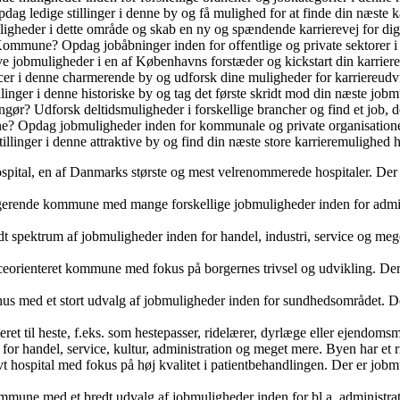
ag ledige stillinger i denne by og få mulighed for at finde din næste k
gheder i dette område og skab en ny og spændende karrierevej for dig 
mmune? Opdag jobåbninger inden for offentlige og private sektorer i
e jobmuligheder i en af Københavns forstæder og kickstart din karriere
cer i denne charmerende by og udforsk dine muligheder for karriereudv
linger i denne historiske by og tag det første skridt mod din næste jobm
ngør? Udforsk deltidsmuligheder i forskellige brancher og find et job, de
? Opdag jobmuligheder inden for kommunale og private organisatione
linger i denne attraktive by og find din næste store karrieremulighed h
ital, en af Danmarks største og mest velrenommerede hospitaler. Der 
nde kommune med mange forskellige jobmuligheder inden for administ
edt spektrum af jobmuligheder inden for handel, industri, service og me
ienteret kommune med fokus på borgernes trivsel og udvikling. Der e
 med et stort udvalg af jobmuligheder inden for sundhedsområdet. Der 
et til heste, f.eks. som hestepasser, ridelærer, dyrlæge eller ejendomsme
r handel, service, kultur, administration og meget mere. Byen har et rigt
vt hospital med fokus på høj kvalitet i patientbehandlingen. Der er job
e med et bredt udvalg af jobmuligheder inden for bl.a. administratio