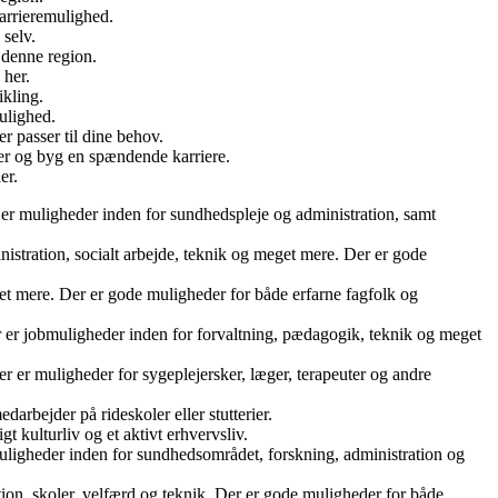
arrieremulighed.
selv.
 denne region.
 her.
ikling.
ulighed.
r passer til dine behov.
r og byg en spændende karriere.
er.
er muligheder inden for sundhedspleje og administration, samt
ration, socialt arbejde, teknik og meget mere. Der er gode
get mere. Der er gode muligheder for både erfarne fagfolk og
r jobmuligheder inden for forvaltning, pædagogik, teknik og meget
er muligheder for sygeplejersker, læger, terapeuter og andre
darbejder på rideskoler eller stutterier.
 kulturliv og et aktivt erhvervsliv.
muligheder inden for sundhedsområdet, forskning, administration og
n, skoler, velfærd og teknik. Der er gode muligheder for både