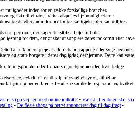
yder muligheder inden for en række forskellige brancher.
havn og fiskeriindustri, hvilket afspejles i jobmulighederne.
nearbejde eller andre former for beskæftigelse, der kan udføres
t for personer, der søger fleksible arbejdsforhold.
od løsning for dem, der ønsker at supplere deres indkomst eller have
Dette kan inkludere pleje af ældre, handicappede eller syge personer.
istere og støtte borgere i deres dagligdag derhjemme. Dette kan være
ekrutteringsportaler eller firmaers egne hjemmesider, hvor ledige
elservice, cykelturisme til salg af cykeludstyr og -tilbehør.
lland. Hjørring har en bred vifte af virksomheder og brancher, hvilket
or er vi på vej hen med online indkøb?
•
Vækst i fremtiden sker via
etaling
•
De fleste shops på nettet annoncerer dag-til-dag fragt
•