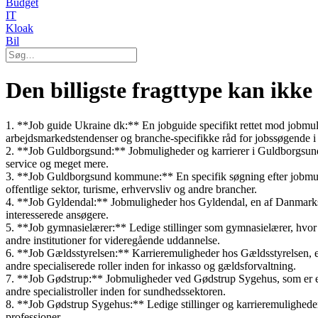
Budget
IT
Kloak
Bil
Den billigste fragttype kan ikke
1. **Job guide Ukraine dk:** En jobguide specifikt rettet mod jobmu
arbejdsmarkedstendenser og branche-specifikke råd for jobssøgende i
2. **Job Guldborgsund:** Jobmuligheder og karrierer i Guldborgsund 
service og meget mere.
3. **Job Guldborgsund kommune:** En specifik søgning efter jobmuli
offentlige sektor, turisme, erhvervsliv og andre brancher.
4. **Job Gyldendal:** Jobmuligheder hos Gyldendal, en af Danmarks st
interesserede ansøgere.
5. **Job gymnasielærer:** Ledige stillinger som gymnasielærer, hvor 
andre institutioner for videregående uddannelse.
6. **Job Gældsstyrelsen:** Karrieremuligheder hos Gældsstyrelsen, en
andre specialiserede roller inden for inkasso og gældsforvaltning.
7. **Job Gødstrup:** Jobmuligheder ved Gødstrup Sygehus, som er et 
andre specialistroller inden for sundhedssektoren.
8. **Job Gødstrup Sygehus:** Ledige stillinger og karrieremuligheder
professioner.