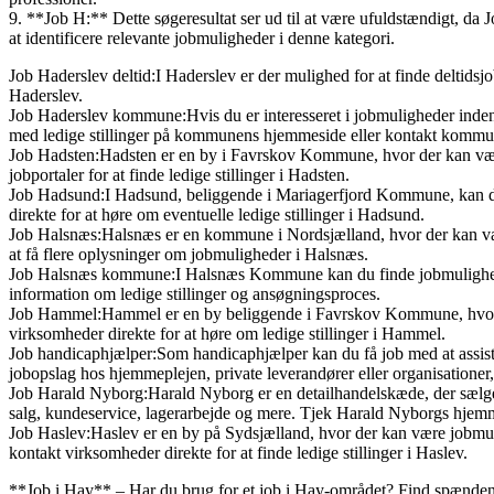
9. **Job H:** Dette søgeresultat ser ud til at være ufuldstændigt, da J
at identificere relevante jobmuligheder i denne kategori.
Job Haderslev deltid:I Haderslev er der mulighed for at finde deltidsjo
Haderslev.
Job Haderslev kommune:Hvis du er interesseret i jobmuligheder inden 
med ledige stillinger på kommunens hjemmeside eller kontakt kommune
Job Hadsten:Hadsten er en by i Favrskov Kommune, hvor der kan være 
jobportaler for at finde ledige stillinger i Hadsten.
Job Hadsund:I Hadsund, beliggende i Mariagerfjord Kommune, kan der
direkte for at høre om eventuelle ledige stillinger i Hadsund.
Job Halsnæs:Halsnæs er en kommune i Nordsjælland, hvor der kan være
at få flere oplysninger om jobmuligheder i Halsnæs.
Job Halsnæs kommune:I Halsnæs Kommune kan du finde jobmuligheder i
information om ledige stillinger og ansøgningsproces.
Job Hammel:Hammel er en by beliggende i Favrskov Kommune, hvor der 
virksomheder direkte for at høre om ledige stillinger i Hammel.
Job handicaphjælper:Som handicaphjælper kan du få job med at assister
jobopslag hos hjemmeplejen, private leverandører eller organisatione
Job Harald Nyborg:Harald Nyborg er en detailhandelskæde, der sælger
salg, kundeservice, lagerarbejde og mere. Tjek Harald Nyborgs hjemmes
Job Haslev:Haslev er en by på Sydsjælland, hvor der kan være jobmul
kontakt virksomheder direkte for at finde ledige stillinger i Haslev.
**Job i Hay** – Har du brug for et job i Hay-området? Find spændend