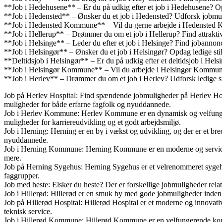
**Job i Hedehusene** – Er du på udkig efter et job i Hedehusene? Opd
**Job i Hedensted** – Ønsker du et job i Hedensted? Udforsk jobmuli
**Job i Hedensted Kommune** – Vil du gerne arbejde i Hedensted Ko
**Job i Hellerup** – Drømmer du om et job i Hellerup? Find attraktiv
**Job i Helsinge** – Leder du efter et job i Helsinge? Find jobannon
**Job i Helsingør** – Ønsker du et job i Helsingør? Opdag ledige stil
**Deltidsjob i Helsingør** – Er du på udkig efter et deltidsjob i Helsi
**Job i Helsingør Kommune** – Vil du arbejde i Helsingør Kommune
**Job i Herlev** – Drømmer du om et job i Herlev? Udforsk ledige stil
Job på Herlev Hospital: Find spændende jobmuligheder på Herlev Hosp
muligheder for både erfarne fagfolk og nyuddannede.
Job i Herlev Kommune: Herlev Kommune er en dynamisk og velfungere
muligheder for karriereudvikling og et godt arbejdsmiljø.
Job i Herning: Herning er en by i vækst og udvikling, og der er et br
nyuddannede.
Job i Herning Kommune: Herning Kommune er en moderne og serviceor
mere.
Job på Herning Sygehus: Herning Sygehus er et velrenommeret sygehus
faggrupper.
Job med heste: Elsker du heste? Der er forskellige jobmuligheder relater
Job i Hillerød: Hillerød er en smuk by med gode jobmuligheder inden fo
Job på Hillerød Hospital: Hillerød Hospital er et moderne og innovati
teknisk service.
Job i Hillerød Kommune: Hillerød Kommune er en velfungerende kommun