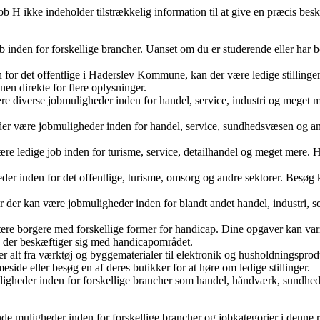
ob H ikke indeholder tilstrækkelig information til at give en præcis beskr
b inden for forskellige brancher. Uanset om du er studerende eller har b
for det offentlige i Haderslev Kommune, kan der være ledige stillinger
n direkte for flere oplysninger.
diverse jobmuligheder inden for handel, service, industri og meget m
 være jobmuligheder inden for handel, service, sundhedsvæsen og andr
 ledige job inden for turisme, service, detailhandel og meget mere. 
nden for det offentlige, turisme, omsorg og andre sektorer. Besøg k
kan være jobmuligheder inden for blandt andet handel, industri, servi
e borgere med forskellige former for handicap. Dine opgaver kan varier
r, der beskæftiger sig med handicapområdet.
 alt fra værktøj og byggematerialer til elektronik og husholdningspro
ide eller besøg en af deres butikker for at høre om ledige stillinger.
igheder inden for forskellige brancher som handel, håndværk, sundhed
e muligheder inden for forskellige brancher og jobkategorier i denne 