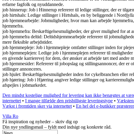
erfarne fagfolk og nyuddannede.
job hinnerup: Job i Hinnerup refererer til ledige stillinger, der er ti
job hirtshals: Ledige stillinger i Hirtshals, en by beliggende i Nordjyl
job hjemmearbejde: Jobmuligheder, hvor man kan arbejde hjemmefra, ka
hjemmefra.
job hjemmefra: Beskæftigelsesmuligheder, der giver mulighed for at ar
job hjemmefra deltid: Deltidshjemmearbejde refererer til jobmulighed
mere fleksible arbejdstider.
job hjemmepleje: Job i hjemmepleje omfatter stillinger inden for pleje
job hjemmeplejen: Ledige job i hjemmeplejen refererer til muligheder 
en givende karrierevej for dem, der ønsker at arbejde tæt med andre 
job hjemmesider: Refererer til jobopslag og stillingsannoncer, der er o
stillinger annonceres.
job hjulet: Beskæftigelsesmuligheder inden for cykelbranchen eller rel
job hjørring: Job i Hjørring angiver ledige stillinger og karrieremulig
afspejles i jobmarkedet.
Den mindst kostelige mulighed for levering kan ikke benægtes at være
internettet
•
I mange tilfælde den prisbilligste leveringstype
•
Væksten b
Vækst i fremtiden sker via internettet
•
En hel del e-butikker præstere
Villa Ro
Få inspiration og nyheder – skriv dig op
Din nye yndlingsmail – fyldt med indsigt og konkrete råd.