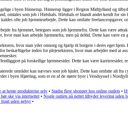
lgængelige i byen Hinnerup. Hinnerup ligger i Region Midtjylland og tilb
land, omtales som job i Hirtshals. Hirtshals er blandt andet kendt for sin 
ldes ofte job hjemmearbejde. Dette kan omfatte freelanceopgaver, onli
bejde fra hjemmet, betegnes som job hjemmefra. Dette kan være attraktiv
er, hvor man kan arbejde hjemmefra, men på deltid. Dette kan være en g
sektoren, hvor man yder omsorg og hjælp til borgere i deres eget hjem. 
for beskæftigelse inden for plejesektoren, hvor man arbejder med at ass
mennesker.
ffentliggjort på forskellige hjemmesider. Dette kan være karrieresider, r
aterede områder kan nævnes som job hjulet. Dette kan omfatte alt fra cyk
heder i byen Hjørring, som er en af de større byer i Vendsyssel i Nordjy
 at hente produkterne selv
•
Stadig flere shopper hos online outlets
•
Hv
ør ske via internettet
•
Nogle outlets på nettet tilbyder levering uden b
r fragt uden gebyr
•