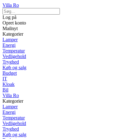
Villa Ro
Log på
Opret konto
Mailnyt
Kategorier
Lamper
Energi
Temperatur
Vedligehold
Tryghed
Køb og salg
Budget
IT
Kloak
Bil
Villa Ro
Kategorier
Lamper
Energi
Temperatur
Vedligehold
Tryghed
Køb og salg