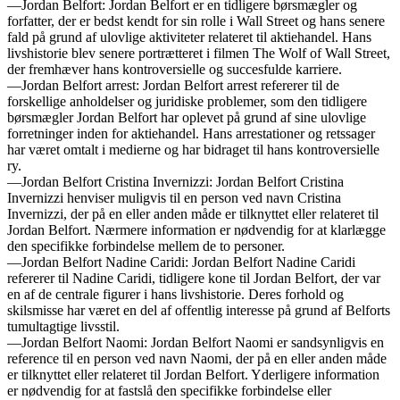
—Jordan Belfort: Jordan Belfort er en tidligere børsmægler og
forfatter, der er bedst kendt for sin rolle i Wall Street og hans senere
fald på grund af ulovlige aktiviteter relateret til aktiehandel. Hans
livshistorie blev senere portrætteret i filmen The Wolf of Wall Street,
der fremhæver hans kontroversielle og succesfulde karriere.
—Jordan Belfort arrest: Jordan Belfort arrest refererer til de
forskellige anholdelser og juridiske problemer, som den tidligere
børsmægler Jordan Belfort har oplevet på grund af sine ulovlige
forretninger inden for aktiehandel. Hans arrestationer og retssager
har været omtalt i medierne og har bidraget til hans kontroversielle
ry.
—Jordan Belfort Cristina Invernizzi: Jordan Belfort Cristina
Invernizzi henviser muligvis til en person ved navn Cristina
Invernizzi, der på en eller anden måde er tilknyttet eller relateret til
Jordan Belfort. Nærmere information er nødvendig for at klarlægge
den specifikke forbindelse mellem de to personer.
—Jordan Belfort Nadine Caridi: Jordan Belfort Nadine Caridi
refererer til Nadine Caridi, tidligere kone til Jordan Belfort, der var
en af de centrale figurer i hans livshistorie. Deres forhold og
skilsmisse har været en del af offentlig interesse på grund af Belforts
tumultagtige livsstil.
—Jordan Belfort Naomi: Jordan Belfort Naomi er sandsynligvis en
reference til en person ved navn Naomi, der på en eller anden måde
er tilknyttet eller relateret til Jordan Belfort. Yderligere information
er nødvendig for at fastslå den specifikke forbindelse eller