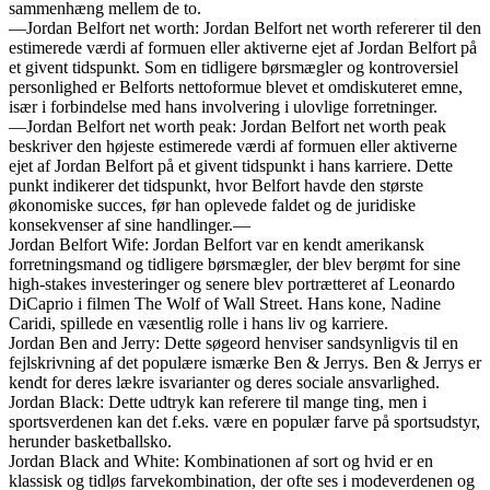
sammenhæng mellem de to.
—Jordan Belfort net worth: Jordan Belfort net worth refererer til den
estimerede værdi af formuen eller aktiverne ejet af Jordan Belfort på
et givent tidspunkt. Som en tidligere børsmægler og kontroversiel
personlighed er Belforts nettoformue blevet et omdiskuteret emne,
især i forbindelse med hans involvering i ulovlige forretninger.
—Jordan Belfort net worth peak: Jordan Belfort net worth peak
beskriver den højeste estimerede værdi af formuen eller aktiverne
ejet af Jordan Belfort på et givent tidspunkt i hans karriere. Dette
punkt indikerer det tidspunkt, hvor Belfort havde den største
økonomiske succes, før han oplevede faldet og de juridiske
konsekvenser af sine handlinger.—
Jordan Belfort Wife: Jordan Belfort var en kendt amerikansk
forretningsmand og tidligere børsmægler, der blev berømt for sine
high-stakes investeringer og senere blev portrætteret af Leonardo
DiCaprio i filmen The Wolf of Wall Street. Hans kone, Nadine
Caridi, spillede en væsentlig rolle i hans liv og karriere.
Jordan Ben and Jerry: Dette søgeord henviser sandsynligvis til en
fejlskrivning af det populære ismærke Ben & Jerrys. Ben & Jerrys er
kendt for deres lækre isvarianter og deres sociale ansvarlighed.
Jordan Black: Dette udtryk kan referere til mange ting, men i
sportsverdenen kan det f.eks. være en populær farve på sportsudstyr,
herunder basketballsko.
Jordan Black and White: Kombinationen af sort og hvid er en
klassisk og tidløs farvekombination, der ofte ses i modeverdenen og