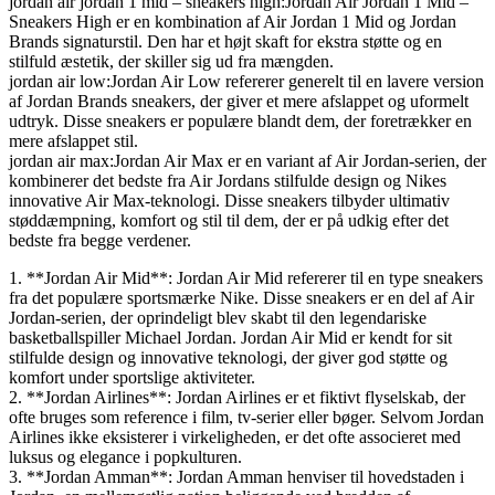
jordan air jordan 1 mid – sneakers high:Jordan Air Jordan 1 Mid –
Sneakers High er en kombination af Air Jordan 1 Mid og Jordan
Brands signaturstil. Den har et højt skaft for ekstra støtte og en
stilfuld æstetik, der skiller sig ud fra mængden.
jordan air low:Jordan Air Low refererer generelt til en lavere version
af Jordan Brands sneakers, der giver et mere afslappet og uformelt
udtryk. Disse sneakers er populære blandt dem, der foretrækker en
mere afslappet stil.
jordan air max:Jordan Air Max er en variant af Air Jordan-serien, der
kombinerer det bedste fra Air Jordans stilfulde design og Nikes
innovative Air Max-teknologi. Disse sneakers tilbyder ultimativ
støddæmpning, komfort og stil til dem, der er på udkig efter det
bedste fra begge verdener.
1. **Jordan Air Mid**: Jordan Air Mid refererer til en type sneakers
fra det populære sportsmærke Nike. Disse sneakers er en del af Air
Jordan-serien, der oprindeligt blev skabt til den legendariske
basketballspiller Michael Jordan. Jordan Air Mid er kendt for sit
stilfulde design og innovative teknologi, der giver god støtte og
komfort under sportslige aktiviteter.
2. **Jordan Airlines**: Jordan Airlines er et fiktivt flyselskab, der
ofte bruges som reference i film, tv-serier eller bøger. Selvom Jordan
Airlines ikke eksisterer i virkeligheden, er det ofte associeret med
luksus og elegance i popkulturen.
3. **Jordan Amman**: Jordan Amman henviser til hovedstaden i