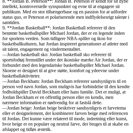
8. **Jordan B. Peterson**: Jordan B. Peterson er kendt for sit dybe
intellekt, kontroversielle synspunkter og evne til at engagere sit
publikum. Med en stor tilhængerbase og en passion for at udfordre
status quo, er Peterson et polariserende men indflydelsesrigt talerør i
samtiden.
9. **Jordan Basketball**: Jordan Basketball refererer til den
berømte basketballspiller Michael Jordan, der er en legende inden
for sportens verden. Som tidligere NBA-spiller og ikon for
basketballkulturen, har Jordan inspireret generationer af atleter med
sit talent, engagement og vindermentalitet.
—Jordan basketball sko: Jordan basketball sko refererer til
sportsfodtøj fremstillet under det ikoniske mærke Air Jordan, der er
forbundet med den legendariske basketballspiller Michael Jordan.
Skoene er designet til at give støtte, komfort og ydeevne under
basketballaktiviteter.
—Jordan Beckham: Jordan Beckham refererer sandsynligvis til en
person ved navn Jordan, som muligvis har forbindelse til den kendte
fodboldspiller David Beckham eller hans familie. Det er muligt, at
Jordan Beckham er en offentlig person eller en kendis, men
nærmere information er nødvendig for at fastslå dette.
—Jordan beige: Jordan beige beskriver sandsynligvis et farvetema
eller et designelement, der kombinerer farven beige med referencen
til Jordan. Det kunne være relateret til mode, indretning eller kunst,
hvor beige er en populær og neutral farve, der bruges til at skabe en
afslappet og tidløs æstetik.