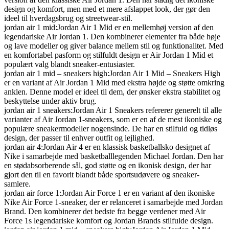
design og komfort, men med et mere afslappet look, der gør den
ideel til hverdagsbrug og streetwear-stil.
jordan air 1 mid:Jordan Air 1 Mid er en mellemhøj version af den
legendariske Air Jordan 1. Den kombinerer elementer fra både høje
og lave modeller og giver balance mellem stil og funktionalitet. Med
en komfortabel pasform og stilfuldt design er Air Jordan 1 Mid et
populært valg blandt sneaker-entusiaster.
jordan air 1 mid – sneakers high:Jordan Air 1 Mid – Sneakers High
er en variant af Air Jordan 1 Mid med ekstra højde og støtte omkring
anklen. Denne model er ideel til dem, der ønsker ekstra stabilitet og
beskyttelse under aktiv brug.
jordan air 1 sneakers:Jordan Air 1 Sneakers refererer generelt til alle
varianter af Air Jordan 1-sneakers, som er en af de mest ikoniske og
populære sneakermodeller nogensinde. De har en stilfuld og tidløs
design, der passer til enhver outfit og lejlighed.
jordan air 4:Jordan Air 4 er en klassisk basketballsko designet af
Nike i samarbejde med basketballlegenden Michael Jordan. Den har
en stødabsorberende sål, god støtte og en ikonisk design, der har
gjort den til en favorit blandt både sportsudøvere og sneaker-
samlere.
jordan air force 1:Jordan Air Force 1 er en variant af den ikoniske
Nike Air Force 1-sneaker, der er relanceret i samarbejde med Jordan
Brand. Den kombinerer det bedste fra begge verdener med Air
Force 1s legendariske komfort og Jordan Brands stilfulde design.