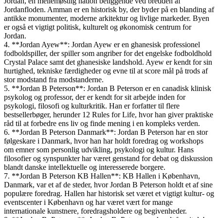
Jordan, en mellemøstlig nation beliggende ved bredden af
Jordanfloden. Amman er en historisk by, der byder på en blanding af
antikke monumenter, moderne arkitektur og livlige markeder. Byen
er også et vigtigt politisk, kulturelt og økonomisk centrum for
Jordan.
4. **Jordan Ayew**: Jordan Ayew er en ghanesisk professionel
fodboldspiller, der spiller som angriber for det engelske fodboldhold
Crystal Palace samt det ghanesiske landshold. Ayew er kendt for sin
hurtighed, tekniske færdigheder og evne til at score mål på trods af
stor modstand fra modstanderne.
5. **Jordan B Peterson**: Jordan B Peterson er en canadisk klinisk
psykolog og professor, der er kendt for sit arbejde inden for
psykologi, filosofi og kulturkritik. Han er forfatter til flere
bestsellerbøger, herunder 12 Rules for Life, hvor han giver praktiske
råd til at forbedre ens liv og finde mening i en kompleks verden.
6. **Jordan B Peterson Danmark**: Jordan B Peterson har en stor
følgeskare i Danmark, hvor han har holdt foredrag og workshops
om emner som personlig udvikling, psykologi og kultur. Hans
filosofier og synspunkter har været genstand for debat og diskussion
blandt danske intellektuelle og interesserede borgere.
7. **Jordan B Peterson KB Hallen**: KB Hallen i København,
Danmark, var et af de steder, hvor Jordan B Peterson holdt et af sine
populære foredrag. Hallen har historisk set været et vigtigt kultur- og
eventscenter i København og har været vært for mange
internationale kunstnere, foredragsholdere og begivenheder.