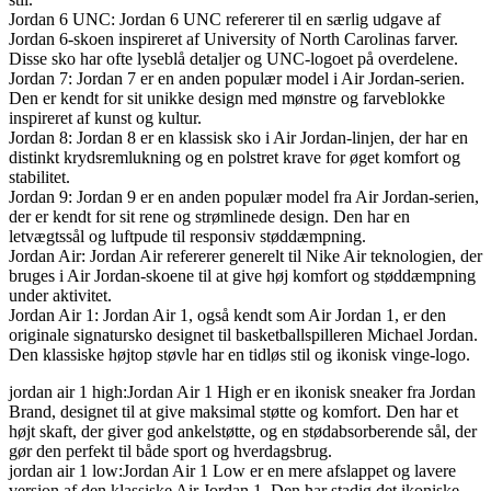
Jordan 6 UNC: Jordan 6 UNC refererer til en særlig udgave af
Jordan 6-skoen inspireret af University of North Carolinas farver.
Disse sko har ofte lyseblå detaljer og UNC-logoet på overdelene.
Jordan 7: Jordan 7 er en anden populær model i Air Jordan-serien.
Den er kendt for sit unikke design med mønstre og farveblokke
inspireret af kunst og kultur.
Jordan 8: Jordan 8 er en klassisk sko i Air Jordan-linjen, der har en
distinkt krydsremlukning og en polstret krave for øget komfort og
stabilitet.
Jordan 9: Jordan 9 er en anden populær model fra Air Jordan-serien,
der er kendt for sit rene og strømlinede design. Den har en
letvægtssål og luftpude til responsiv støddæmpning.
Jordan Air: Jordan Air refererer generelt til Nike Air teknologien, der
bruges i Air Jordan-skoene til at give høj komfort og støddæmpning
under aktivitet.
Jordan Air 1: Jordan Air 1, også kendt som Air Jordan 1, er den
originale signatursko designet til basketballspilleren Michael Jordan.
Den klassiske højtop støvle har en tidløs stil og ikonisk vinge-logo.
jordan air 1 high:Jordan Air 1 High er en ikonisk sneaker fra Jordan
Brand, designet til at give maksimal støtte og komfort. Den har et
højt skaft, der giver god ankelstøtte, og en stødabsorberende sål, der
gør den perfekt til både sport og hverdagsbrug.
jordan air 1 low:Jordan Air 1 Low er en mere afslappet og lavere
version af den klassiske Air Jordan 1. Den har stadig det ikoniske