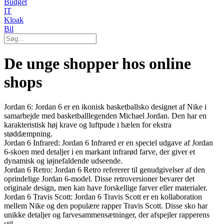
Budget
IT
Kloak
Bil
De unge shopper hos online
shops
Jordan 6: Jordan 6 er en ikonisk basketballsko designet af Nike i
samarbejde med basketballlegenden Michael Jordan. Den har en
karakteristisk høj krave og luftpude i hælen for ekstra
støddæmpning.
Jordan 6 Infrared: Jordan 6 Infrared er en speciel udgave af Jordan
6-skoen med detaljer i en markant infrarød farve, der giver et
dynamisk og iøjnefaldende udseende.
Jordan 6 Retro: Jordan 6 Retro refererer til genudgivelser af den
oprindelige Jordan 6-model. Disse retroversioner bevarer det
originale design, men kan have forskellige farver eller materialer.
Jordan 6 Travis Scott: Jordan 6 Travis Scott er en kollaboration
mellem Nike og den populære rapper Travis Scott. Disse sko har
unikke detaljer og farvesammensætninger, der afspejler rapperens
stil.