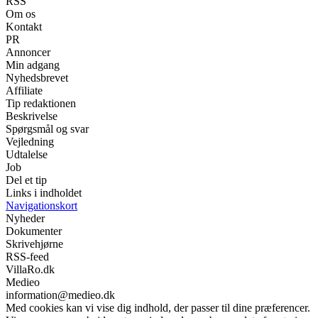
RSS
Om os
Kontakt
PR
Annoncer
Min adgang
Nyhedsbrevet
Affiliate
Tip redaktionen
Beskrivelse
Spørgsmål og svar
Vejledning
Udtalelse
Job
Del et tip
Links i indholdet
Navigationskort
Nyheder
Dokumenter
Skrivehjørne
RSS-feed
VillaRo.dk
Medieo
information@medieo.dk
Med cookies kan vi vise dig indhold, der passer til dine præferencer.