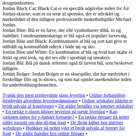
designindustrien.
Jordan Black Cat: Black Cat er en specifik udgivelse inden for Air
Jordan-skoene, som er en serie af sportsko, der er udviklet og
markedsført af den tidligere professionelle basketballspiller Michael
Jordan.
Jordan Blue: Blå er en farve, der ofte symboliserer tillid, ro og
stabilitet. I modesammenhænge er blå også en populær farvevalg.
Jordan Blue and Black: Kombinationen af blå og sort kan give et
stilfuldt og kontrastfuldt udtryk i både tøj og sko.
Jordan Blue and White: En kombination af blå og hvid kan skabe et
friskt og rent look, og det ses ofte i sportstøj og sneakers.
Jordan Blå: Blå på dansk refererer også til farven blå, som beskrevet
tidligere.
Jordan Bolger: Jordan Bolger er en skuespiller, der har medvirket i
forskellige film og tv-shows, og som har opnået anerkendelse inden
for underholdningsbranchen.
Typisk den mest prisbevidste slags levering
•
Online forhandlere
frembyder alverdens leveringsløsninger
•
Online selskaber tildeler et
bredt udvalg af fragtformer
•
De ældre bestiller via internet selskaber
•
En række e-shops tilsiger levering på næste hverdag
•
Kan
væksten inden for e-handel fortsætte?
•
En række firmaer på nettet
stiller garanti om dag-til-dag fragt
•
De fleste køber hos internet
webshops
•
Butikker på nettet yder et bredt udvalg af former for
fragt
•
De ældre handler hos online firmaer
•