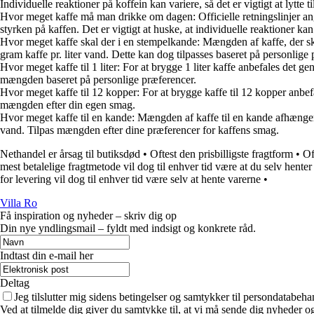
Individuelle reaktioner på koffein kan variere, så det er vigtigt at lytte
Hvor meget kaffe må man drikke om dagen: Officielle retningslinjer angi
styrken på kaffen. Det er vigtigt at huske, at individuelle reaktioner k
Hvor meget kaffe skal der i en stempelkande: Mængden af kaffe, der ska
gram kaffe pr. liter vand. Dette kan dog tilpasses baseret på personlige
Hvor meget kaffe til 1 liter: For at brygge 1 liter kaffe anbefales de
mængden baseret på personlige præferencer.
Hvor meget kaffe til 12 kopper: For at brygge kaffe til 12 kopper anbe
mængden efter din egen smag.
Hvor meget kaffe til en kande: Mængden af kaffe til en kande afhænger a
vand. Tilpas mængden efter dine præferencer for kaffens smag.
Nethandel er årsag til butiksdød
•
Oftest den prisbilligste fragtform
•
Of
mest betalelige fragtmetode vil dog til enhver tid være at du selv henter
for levering vil dog til enhver tid være selv at hente varerne
•
Villa Ro
Få inspiration og nyheder – skriv dig op
Din nye yndlingsmail – fyldt med indsigt og konkrete råd.
Indtast din e-mail her
Deltag
Jeg tilslutter mig sidens betingelser og samtykker til persondatabeha
Ved at tilmelde dig giver du samtykke til, at vi må sende dig nyheder og