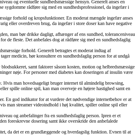
niveau og eventuelle sundhedsmæssige hensyn. Generelt anses en
sse sygdomme rådføre sig med en sundhedsprofessionel, da ingefær i
æssige forhold og kropsfunktioner. En moderat mængde ingefær anses
arig eller overdreven brug, da ingefær i store doser kan have negative
en, man bør drikke dagligt, afhænger af ens sundhed, toleranceniveau
for de fleste. Det anbefales dog at rådføre sig med en sundhedsfaglig
mæssige forhold. Generelt betragtes et moderat indtag af
 tager medicin, bør konsultere en sundhedsfaglig person for at undgå
e blodsukkeret, samt faktorer såsom kosten, motion og helbredsmæssige
sninger nøje. For personer med diabetes kan doseringen af insulin være
. Hvis man hovedsageligt bruger internet til almindelig browsing,
eller spille online spil, kan man overveje en højere hastighed samt en
r. En god indikator for at vurdere det nødvendige internetbehov er at
s man streamer videoindhold i høj kvalitet, spiller online spil eller
eau og anbefalinger fra en sundhedsfaglig person. Ipren er et
e den foreskrevne dosering samt ikke overskride den anbefalede
tet, da det er en grundlæggende og hverdagslig funktion. Evnen til at