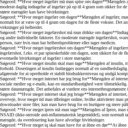
Søgeord: **Hvor meget ingefær må man spise om dagen**Mængden af ing
moderat daglig indtagelse af ingefær på op til 4 gram som sikker for 
større mængder kan have bivirkninger.
Søgeord: **Hvor meget ingefær om dagen**Mængden af ingefær, man ka
normalt for at være op til 4 gram om dagen for de fleste voksne. Det an
virkninger på helbredet.
Søgeord: **Hvor meget ingefærshot må man drikke om dagen**Indtagels
og andre individuelle faktorer. En moderate mængde ingefærshot, svarend
person, især hvis man har helbredsproblemer eller tager medicin.
Søgeord: **Hvor meget ingefærshot om dagen**Mængden af ingefærshot,
ingefærshot, f.eks. et par spiseskefulde om dagen, som sikkert for de 
eventuelle bivirkninger af ingefær i store mængder.
Søgeord: **Hvor meget insulin skal man tage**Mængden af insulin, man 
forhold. Doseringen af insulin fastlægges normalt af en sundhedsfaglig
afgørende for at opretholde et stabilt blodsukkerniveau og undgå kompl
Søgeord: **Hvor meget internet har jeg brug for**Mængden af internet,
sociale medier og e-mails, kan en standardhastighed være tilstrækkelig.
større datamængde. Det anbefales at vurdere ens internetbrugsmønstre f
Søgeord: **Hvor meget internet skal jeg bruge**Mængden af internet, ma
overveje, hvor meget tid man tilbringer online, hvilke aktiviteter man p
downloader store filer, kan man have brug for en hurtigere og mere påli
Søgeord: **Hvor meget ipren må man tage**Mængden af Ipren, man må t
NSAID (ikke-steroide anti-inflammatorisk lægemiddel), som normalt tage
mængde, da overdosering kan have alvorlige bivirkninger.
Søgeord: **Hvor meget iq skal man have for at åbne en dør**At åbne en 