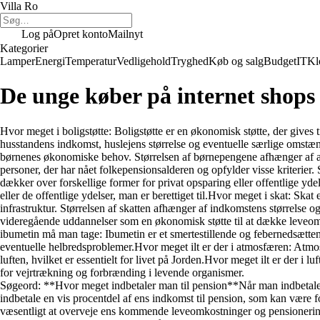
Villa Ro
Log på
Opret konto
Mailnyt
Kategorier
Lamper
Energi
Temperatur
Vedligehold
Tryghed
Køb og salg
Budget
IT
Kl
De unge køber på internet shops
Hvor meget i boligstøtte: Boligstøtte er en økonomisk støtte, der gives t
husstandens indkomst, huslejens størrelse og eventuelle særlige omstæn
børnenes økonomiske behov. Størrelsen af børnepengene afhænger af ant
personer, der har nået folkepensionsalderen og opfylder visse kriterier
dækker over forskellige former for privat opsparing eller offentlige yd
eller de offentlige ydelser, man er berettiget til.Hvor meget i skat: Ska
infrastruktur. Størrelsen af skatten afhænger af indkomstens størrelse 
videregående uddannelser som en økonomisk støtte til at dække leveomk
ibumetin må man tage: Ibumetin er et smertestillende og febernedsætten
eventuelle helbredsproblemer.Hvor meget ilt er der i atmosfæren: Atmo
luften, hvilket er essentielt for livet på Jorden.Hvor meget ilt er der i lu
for vejrtrækning og forbrænding i levende organismer.
Søgeord: **Hvor meget indbetaler man til pension**Når man indbetaler 
indbetale en vis procentdel af ens indkomst til pension, som kan være f
væsentligt at overveje ens kommende leveomkostninger og pensioneringst