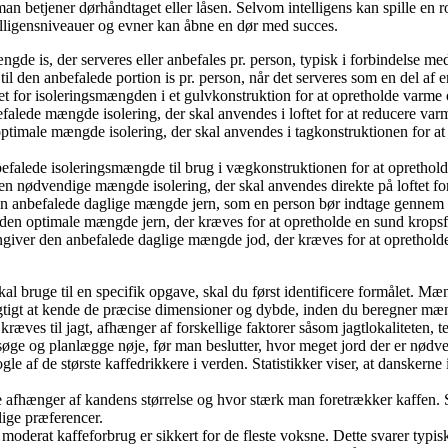
 man betjener dørhåndtaget eller låsen. Selvom intelligens kan spille en 
telligensniveauer og evner kan åbne en dør med succes.
e is, der serveres eller anbefales pr. person, typisk i forbindelse med de
l den anbefalede portion is pr. person, når det serveres som en del af en 
t for isoleringsmængden i et gulvkonstruktion for at opretholde varme og
falede mængde isolering, der skal anvendes i loftet for at reducere var
 optimale mængde isolering, der skal anvendes i tagkonstruktionen for a
falede isoleringsmængde til brug i vægkonstruktionen for at opretholde 
 den nødvendige mængde isolering, der skal anvendes direkte på loftet f
en anbefalede daglige mængde jern, som en person bør indtage gennem 
 den optimale mængde jern, der kræves for at opretholde en sund kropsf
giver den anbefalede daglige mængde jod, der kræves for at oprethold
l bruge til en specifik opgave, skal du først identificere formålet. Mæn
 vigtigt at kende de præcise dimensioner og dybde, inden du beregner mæ
æves til jagt, afhænger af forskellige faktorer såsom jagtlokaliteten, t
rsøge og planlægge nøje, før man beslutter, hvor meget jord der er nødve
le af de største kaffedrikkere i verden. Statistikker viser, at dansker
fhænger af kandens størrelse og hvor stærk man foretrækker kaffen. So
lige præferencer.
oderat kaffeforbrug er sikkert for de fleste voksne. Dette svarer typisk