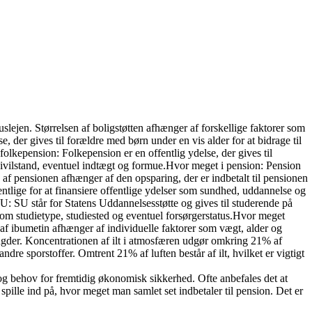
uslejen. Størrelsen af boligstøtten afhænger af forskellige faktorer som
er gives til forældre med børn under en vis alder for at bidrage til
kepension: Folkepension er en offentlig ydelse, der gives til
 civilstand, eventuel indtægt og formue.Hvor meget i pension: Pension
n af pensionen afhænger af den opsparing, der er indbetalt til pensionen
ffentlige for at finansiere offentlige ydelser som sundhed, uddannelse og
SU: SU står for Statens Uddannelsesstøtte og gives til studerende på
om studietype, studiested og eventuel forsørgerstatus.Hvor meget
af ibumetin afhænger af individuelle faktorer som vægt, alder og
ngder. Koncentrationen af ilt i atmosfæren udgør omkring 21% af
 andre sporstoffer. Omtrent 21% af luften består af ilt, hvilket er vigtigt
og behov for fremtidig økonomisk sikkerhed. Ofte anbefales det at
ille ind på, hvor meget man samlet set indbetaler til pension. Det er