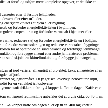
rolle i at forstå og udføre mere komplekse opgaver, er det ikke en
sserter eller til festlige lejligheder.
dessert eller efter måltider.
 energieffektivitet i et hjem eller bygning.
metab og forbedre energieffektiviteten i bygningen.
t regulere temperaturen og forhindre varmetab i hjemmet eller
varme, reducere støj og forbedre energieffektiviteten i boligen.
or at forbedre varmeisoleringen og reducere varmetabet i bygningen.
kosten for at opretholde en sund balance og forebygge jernmangel.
unktion og forebygge anæmi eller andre jernrelaterede problemer.
e en sund skjoldbruskkirtelfunktion og forebygge jodmangel og
gden af jord varierer afhængigt af projektet, f.eks. anlæggelse af en
ngden af jord.
errænet og jagtformålet. En jæger skal overveje behovet for skjul,
ndig for en vellykket jagtoplevelse.
ne i gennemsnit drikker omkring 4 kopper kaffe om dagen. Kaffe er en
m en generel retningslinje anbefales det at bruge cirka 60-70 gram
 til 3-4 kopper kaffe om dagen eller op til ca. 400 mg koffein.