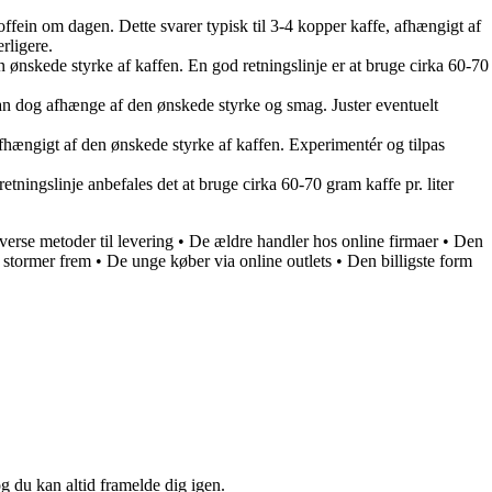
ffein om dagen. Dette svarer typisk til 3-4 kopper kaffe, afhængigt af
rligere.
ønskede styrke af kaffen. En god retningslinje er at bruge cirka 60-70
kan dog afhænge af den ønskede styrke og smag. Juster eventuelt
fhængigt af den ønskede styrke af kaffen. Experimentér og tilpas
ningslinje anbefales det at bruge cirka 60-70 gram kaffe pr. liter
iverse metoder til levering
•
De ældre handler hos online firmaer
•
Den
 stormer frem
•
De unge køber via online outlets
•
Den billigste form
og du kan altid framelde dig igen.