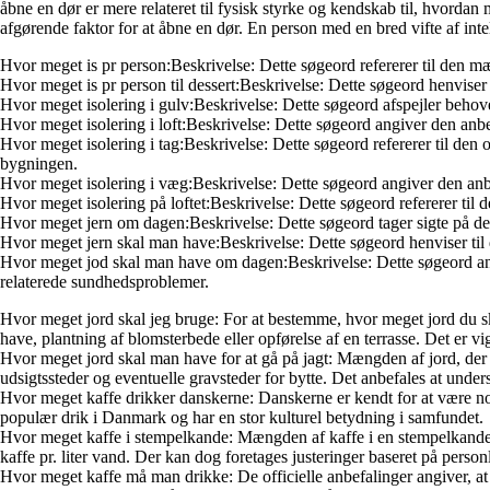
åbne en dør er mere relateret til fysisk styrke og kendskab til, hvordan
afgørende faktor for at åbne en dør. En person med en bred vifte af in
Hvor meget is pr person:Beskrivelse: Dette søgeord refererer til den mængd
Hvor meget is pr person til dessert:Beskrivelse: Dette søgeord henviser ti
Hvor meget isolering i gulv:Beskrivelse: Dette søgeord afspejler behove
Hvor meget isolering i loft:Beskrivelse: Dette søgeord angiver den anbe
Hvor meget isolering i tag:Beskrivelse: Dette søgeord refererer til den
bygningen.
Hvor meget isolering i væg:Beskrivelse: Dette søgeord angiver den anbe
Hvor meget isolering på loftet:Beskrivelse: Dette søgeord refererer til
Hvor meget jern om dagen:Beskrivelse: Dette søgeord tager sigte på d
Hvor meget jern skal man have:Beskrivelse: Dette søgeord henviser til
Hvor meget jod skal man have om dagen:Beskrivelse: Dette søgeord an
relaterede sundhedsproblemer.
Hvor meget jord skal jeg bruge: For at bestemme, hvor meget jord du ska
have, plantning af blomsterbede eller opførelse af en terrasse. Det er
Hvor meget jord skal man have for at gå på jagt: Mængden af jord, der kr
udsigtssteder og eventuelle gravsteder for bytte. Det anbefales at unde
Hvor meget kaffe drikker danskerne: Danskerne er kendt for at være nog
populær drik i Danmark og har en stor kulturel betydning i samfundet.
Hvor meget kaffe i stempelkande: Mængden af kaffe i en stempelkande a
kaffe pr. liter vand. Der kan dog foretages justeringer baseret på person
Hvor meget kaffe må man drikke: De officielle anbefalinger angiver, at m