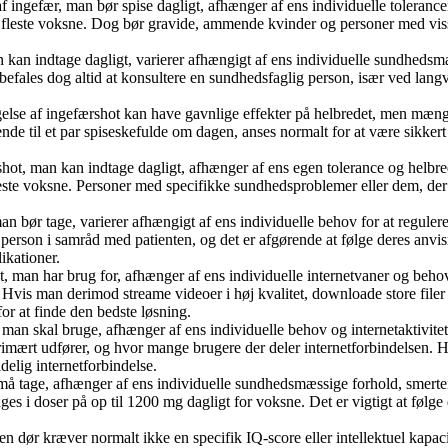
efær, man bør spise dagligt, afhænger af ens individuelle tolerance
de fleste voksne. Dog bør gravide, ammende kvinder og personer med vi
n indtage dagligt, varierer afhængigt af ens individuelle sundhedsm
befales dog altid at konsultere en sundhedsfaglig person, især ved langv
e af ingefærshot kan have gavnlige effekter på helbredet, men mængd
e til et par spiseskefulde om dagen, anses normalt for at være sikkert 
 man kan indtage dagligt, afhænger af ens egen tolerance og helbreds
fleste voksne. Personer med specifikke sundhedsproblemer eller dem, der
bør tage, varierer afhængigt af ens individuelle behov for at reguler
 person i samråd med patienten, og det er afgørende at følge deres anvi
ikationer.
 man har brug for, afhænger af ens individuelle internetvaner og behov
 Hvis man derimod streame videoer i høj kvalitet, downloade store filer 
or at finde den bedste løsning.
n skal bruge, afhænger af ens individuelle behov og internetaktivitete
rimært udfører, og hvor mange brugere der deler internetforbindelsen. Hvi
delig internetforbindelse.
age, afhænger af ens individuelle sundhedsmæssige forhold, smerteniv
s i doser på op til 1200 mg dagligt for voksne. Det er vigtigt at følg
dør kræver normalt ikke en specifik IQ-score eller intellektuel kapaci