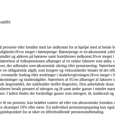
oak
Bil
il personer eller familier med lav indkomst for at hjælpe med at betale h
digheder.Hvor meget i børnepenge: Børnepenge er en økonomisk ydelse, d
allet og alderen på børnene samt forældrenes indkomst.Hvor meget i fol
. Størrelsen af folkepensionen afhænger af en række faktorer som alder,
elser, der udbetales som økonomisk sikring efter pensionering. Størrelse
t er en obligatorisk afgift, som borgere og virksomheder betaler til det o
og eventuelle fradrag eller ændringer i skattelovgivningen.Hvor meget i 
ostninger og studieudgifter. Størrelsen af SUen afhænger af faktorer s
de lægemiddel, der indeholder stoffet ibuprofen. Den anbefalede dosis 
sfæren består primært af nitrogen og ilt samt andre gasser i mindre mæ
ften: I luften findes der forskellige gasser som nitrogen, ilt, kuldioxid og
til sin pension, kan beløbet variere alt efter ens økonomiske formåen 
or eksempel 10% eller mere. En individuel pensionsopsparing kan også sp
idspunktet for at sikre en tilfredsstillende pensionsindbetaling.