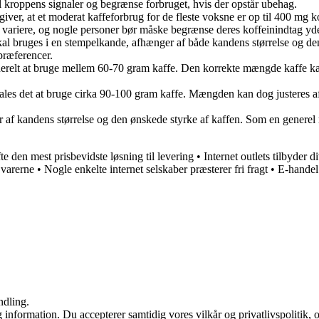
 til kroppens signaler og begrænse forbruget, hvis der opstår ubehag.
ver, at et moderat kaffeforbrug for de fleste voksne er op til 400 mg ko
an variere, og nogle personer bør måske begrænse deres koffeinindtag yde
l bruges i en stempelkande, afhænger af både kandens størrelse og den 
 præferencer.
t generelt at bruge mellem 60-70 gram kaffe. Den korrekte mængde kaffe 
fales det at bruge cirka 90-100 gram kaffe. Mængden kan dog justeres a
f kandens størrelse og den ønskede styrke af kaffen. Som en generel ret
te den mest prisbevidste løsning til levering
•
Internet outlets tilbyder d
 varerne
•
Nogle enkelte internet selskaber præsterer fri fragt
•
E-handel
ndling.
 information. Du accepterer samtidig vores vilkår og privatlivspolitik, 