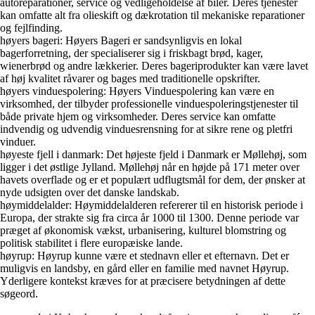
autoreparationer, service og vedligeholdelse af biler. Deres tjenester
kan omfatte alt fra olieskift og dækrotation til mekaniske reparationer
og fejlfinding.
høyers bageri: Høyers Bageri er sandsynligvis en lokal
bagerforretning, der specialiserer sig i friskbagt brød, kager,
wienerbrød og andre lækkerier. Deres bageriprodukter kan være lavet
af høj kvalitet råvarer og bages med traditionelle opskrifter.
høyers vinduespolering: Høyers Vinduespolering kan være en
virksomhed, der tilbyder professionelle vinduespoleringstjenester til
både private hjem og virksomheder. Deres service kan omfatte
indvendig og udvendig vinduesrensning for at sikre rene og pletfri
vinduer.
høyeste fjell i danmark: Det højeste fjeld i Danmark er Møllehøj, som
ligger i det østlige Jylland. Møllehøj når en højde på 171 meter over
havets overflade og er et populært udflugtsmål for dem, der ønsker at
nyde udsigten over det danske landskab.
høymiddelalder: Høymiddelalderen refererer til en historisk periode i
Europa, der strakte sig fra circa år 1000 til 1300. Denne periode var
præget af økonomisk vækst, urbanisering, kulturel blomstring og
politisk stabilitet i flere europæiske lande.
høyrup: Høyrup kunne være et stednavn eller et efternavn. Det er
muligvis en landsby, en gård eller en familie med navnet Høyrup.
Yderligere kontekst kræves for at præcisere betydningen af dette
søgeord.