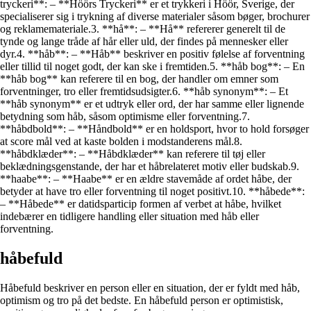
tryckeri**: – **Höörs Tryckeri** er et trykkeri i Höör, Sverige, der
specialiserer sig i trykning af diverse materialer såsom bøger, brochurer
og reklamemateriale.3. **hå**: – **Hå** refererer generelt til de
tynde og lange tråde af hår eller uld, der findes på mennesker eller
dyr.4. **håb**: – **Håb** beskriver en positiv følelse af forventning
eller tillid til noget godt, der kan ske i fremtiden.5. **håb bog**: – En
**håb bog** kan referere til en bog, der handler om emner som
forventninger, tro eller fremtidsudsigter.6. **håb synonym**: – Et
**håb synonym** er et udtryk eller ord, der har samme eller lignende
betydning som håb, såsom optimisme eller forventning.7.
**håbdbold**: – **Håndbold** er en holdsport, hvor to hold forsøger
at score mål ved at kaste bolden i modstanderens mål.8.
**håbdklæder**: – **Håbdklæder** kan referere til tøj eller
beklædningsgenstande, der har et håbrelateret motiv eller budskab.9.
**haabe**: – **Haabe** er en ældre stavemåde af ordet håbe, der
betyder at have tro eller forventning til noget positivt.10. **håbede**:
– **Håbede** er datidsparticip formen af verbet at håbe, hvilket
indebærer en tidligere handling eller situation med håb eller
forventning.
håbefuld
Håbefuld beskriver en person eller en situation, der er fyldt med håb,
optimism og tro på det bedste. En håbefuld person er optimistisk,