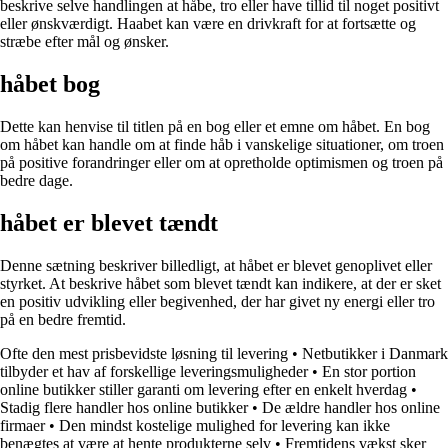
beskrive selve handlingen at håbe, tro eller have tillid til noget positivt
eller ønskværdigt. Haabet kan være en drivkraft for at fortsætte og
stræbe efter mål og ønsker.
håbet bog
Dette kan henvise til titlen på en bog eller et emne om håbet. En bog
om håbet kan handle om at finde håb i vanskelige situationer, om troen
på positive forandringer eller om at opretholde optimismen og troen på
bedre dage.
håbet er blevet tændt
Denne sætning beskriver billedligt, at håbet er blevet genoplivet eller
styrket. At beskrive håbet som blevet tændt kan indikere, at der er sket
en positiv udvikling eller begivenhed, der har givet ny energi eller tro
på en bedre fremtid.
Ofte den mest prisbevidste løsning til levering
•
Netbutikker i Danmark
tilbyder et hav af forskellige leveringsmuligheder
•
En stor portion
online butikker stiller garanti om levering efter en enkelt hverdag
•
Stadig flere handler hos online butikker
•
De ældre handler hos online
firmaer
•
Den mindst kostelige mulighed for levering kan ikke
benægtes at være at hente produkterne selv
•
Fremtidens vækst sker