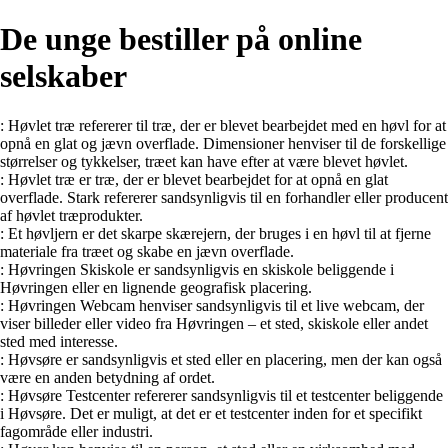
De unge bestiller på online
selskaber
: Høvlet træ refererer til træ, der er blevet bearbejdet med en høvl for at
opnå en glat og jævn overflade. Dimensioner henviser til de forskellige
størrelser og tykkelser, træet kan have efter at være blevet høvlet.
: Høvlet træ er træ, der er blevet bearbejdet for at opnå en glat
overflade. Stark refererer sandsynligvis til en forhandler eller producent
af høvlet træprodukter.
: Et høvljern er det skarpe skærejern, der bruges i en høvl til at fjerne
materiale fra træet og skabe en jævn overflade.
: Høvringen Skiskole er sandsynligvis en skiskole beliggende i
Høvringen eller en lignende geografisk placering.
: Høvringen Webcam henviser sandsynligvis til et live webcam, der
viser billeder eller video fra Høvringen – et sted, skiskole eller andet
sted med interesse.
: Høvsøre er sandsynligvis et sted eller en placering, men der kan også
være en anden betydning af ordet.
: Høvsøre Testcenter refererer sandsynligvis til et testcenter beliggende
i Høvsøre. Det er muligt, at det er et testcenter inden for et specifikt
fagområde eller industri.