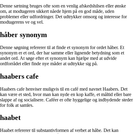
Denne sætning bruges ofte som en venlig afskedshilsen eller ønske
om, at modtageren sikkert nåede hjem på en god måde, uden
problemer eller udfordringer. Det udtrykker omsorg og interesse for
modtagerens ve og vel.
håber synonym
Denne søgning refererer til at finde et synonym for ordet håber. Et
synonym er et ord, der har samme eller lignende betydning som et
andet ord. At søge efter et synonym kan hjælpe med at udvide
ordforrådet eller finde nye måder at udtrykke sig på.
haabers cafe
Haabers cafe henviser muligvis til en café med navnet Haabers. Det
kan være et sted, hvor man kan nyde en kop kaffe, et måltid eller bare
slappe af og socialisere. Caféer er ofte hyggelige og indbydende steder
for folk at samles.
haabet
Haabet refererer til substantivformen af verbet at håbe. Det kan