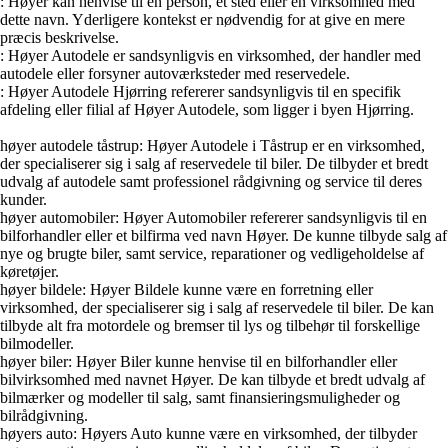
: Høyer kan henvise til en person, et sted eller en virksomhed med
dette navn. Yderligere kontekst er nødvendig for at give en mere
præcis beskrivelse.
: Høyer Autodele er sandsynligvis en virksomhed, der handler med
autodele eller forsyner autoværksteder med reservedele.
: Høyer Autodele Hjørring refererer sandsynligvis til en specifik
afdeling eller filial af Høyer Autodele, som ligger i byen Hjørring.
høyer autodele tåstrup: Høyer Autodele i Tåstrup er en virksomhed,
der specialiserer sig i salg af reservedele til biler. De tilbyder et bredt
udvalg af autodele samt professionel rådgivning og service til deres
kunder.
høyer automobiler: Høyer Automobiler refererer sandsynligvis til en
bilforhandler eller et bilfirma ved navn Høyer. De kunne tilbyde salg af
nye og brugte biler, samt service, reparationer og vedligeholdelse af
køretøjer.
høyer bildele: Høyer Bildele kunne være en forretning eller
virksomhed, der specialiserer sig i salg af reservedele til biler. De kan
tilbyde alt fra motordele og bremser til lys og tilbehør til forskellige
bilmodeller.
høyer biler: Høyer Biler kunne henvise til en bilforhandler eller
bilvirksomhed med navnet Høyer. De kan tilbyde et bredt udvalg af
bilmærker og modeller til salg, samt finansieringsmuligheder og
bilrådgivning.
høyers auto: Høyers Auto kunne være en virksomhed, der tilbyder