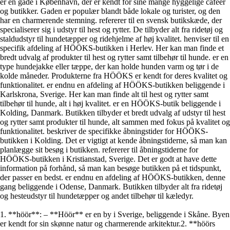
er en gade i København, der er kendt for sine mange hyggelige caféer
og butikker. Gaden er populær blandt både lokale og turister, og den
har en charmerende stemning.
refererer til en svensk butikskæde, der
specialiserer sig i udstyr til hest og rytter. De tilbyder alt fra ridetøj og
staldudstyr til hundetæpper og ridehjelme af høj kvalitet.
henviser til en
specifik afdeling af HÖÖKS-butikken i Herlev. Her kan man finde et
bredt udvalg af produkter til hest og rytter samt tilbehør til hunde.
er en
type hundejakke eller tæppe, der kan holde hunden varm og tør i de
kolde måneder. Produkterne fra HÖÖKS er kendt for deres kvalitet og
funktionalitet.
er endnu en afdeling af HÖÖKS-butikken beliggende i
Karlskrona, Sverige. Her kan man finde alt til hest og rytter samt
tilbehør til hunde, alt i høj kvalitet.
er en HÖÖKS-butik beliggende i
Kolding, Danmark. Butikken tilbyder et bredt udvalg af udstyr til hest
og rytter samt produkter til hunde, alt sammen med fokus på kvalitet og
funktionalitet.
beskriver de specifikke åbningstider for HÖÖKS-
butikken i Kolding. Det er vigtigt at kende åbningstiderne, så man kan
planlægge sit besøg i butikken.
refererer til åbningstiderne for
HÖÖKS-butikken i Kristianstad, Sverige. Det er godt at have dette
information på forhånd, så man kan besøge butikken på et tidspunkt,
der passer en bedst.
er endnu en afdeling af HÖÖKS-butikken, denne
gang beliggende i Odense, Danmark. Butikken tilbyder alt fra ridetøj
og hesteudstyr til hundetæpper og andet tilbehør til kæledyr.
1. **höör**: – **Höör** er en by i Sverige, beliggende i Skåne. Byen
er kendt for sin skønne natur og charmerende arkitektur.2. **höörs