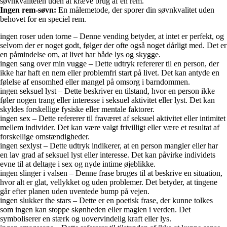
søvnkvaliteten uden at kræve brug af en rem.
Ingen rem-søvn:
En målemetode, der sporer din søvnkvalitet uden
behovet for en speciel rem.
ingen roser uden torne – Denne vending betyder, at intet er perfekt, og
selvom der er noget godt, følger der ofte også noget dårligt med. Det er
en påmindelse om, at livet har både lys og skygge.
ingen sang over min vugge – Dette udtryk refererer til en person, der
ikke har haft en nem eller problemfri start på livet. Det kan antyde en
følelse af ensomhed eller mangel på omsorg i barndommen.
ingen seksuel lyst – Dette beskriver en tilstand, hvor en person ikke
føler nogen trang eller interesse i seksuel aktivitet eller lyst. Det kan
skyldes forskellige fysiske eller mentale faktorer.
ingen sex – Dette refererer til fraværet af seksuel aktivitet eller intimitet
mellem individer. Det kan være valgt frivilligt eller være et resultat af
forskellige omstændigheder.
ingen sexlyst – Dette udtryk indikerer, at en person mangler eller har
en lav grad af seksuel lyst eller interesse. Det kan påvirke individets
evne til at deltage i sex og nyde intime øjeblikke.
ingen slinger i valsen – Denne frase bruges til at beskrive en situation,
hvor alt er glat, vellykket og uden problemer. Det betyder, at tingene
går efter planen uden uventede bump på vejen.
ingen slukker the stars – Dette er en poetisk frase, der kunne tolkes
som ingen kan stoppe skønheden eller magien i verden. Det
symboliserer en stærk og uovervindelig kraft eller lys.