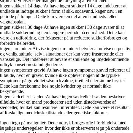
strømafbrydelser eller manglende forsyning af elektricitet.
ingen sukker i 14 dage:At have ingen sukker i 14 dage indebærer at
undlade at indtage sukker i form af slik, sodavand, kager osv. i en
periode på to uger. Dette kan være en del af en sundheds- eller
vægttabsplan.
ingen sukker i 30 dage:At have ingen sukker i 30 dage svarer til at
undlade sukkerindtag i en længere periode på en måned. Dette kan
være en udfordring, der fokuserer på at reducere sukkerforbruget og
forbedre helbredet.
ingen sure miner:At vise ingen sure miner betyder at udvise en positiv
og venlig attitude, selv i situationer der kan være frustrerende eller
vanskelige. Det indebærer at bevare et smilende og imødekommende
udtryk uanset omstændighederne.
ingen symptomer gravid:At have ingen symptomer gravid refererer til
tilfælde, hvor en gravid kvinde ikke oplever nogen af de typiske
symptomer på graviditet såsom kvalme, træthed eller ømme bryster.
Dette kan forekomme hos nogle kvinder og er normalt ikke
bekymrende.
ingen sædceller i sæden:At have ingen sædceller i sæden beskriver
tilfælde, hvor en mand producerer sæd uden tilstedeværelse af
sædceller, hvilket kan resultere i infertilitet. Dette kan være et resultat
af forskellige medicinske tilstande eller genetiske faktorer.
Ingen tegn på malignitet: Dette udtryk bruges ofte i forbindelse med
lægelige undersøgelser, hvor der ikke er observeret tegn på ondartede