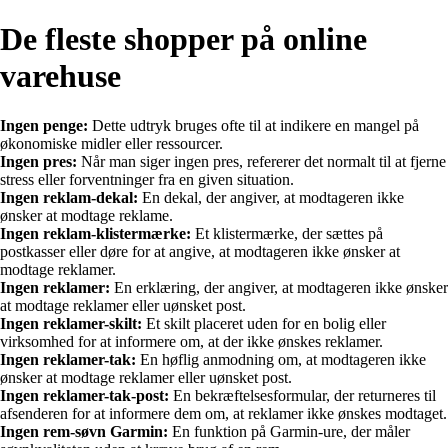
De fleste shopper på online
varehuse
Ingen penge:
Dette udtryk bruges ofte til at indikere en mangel på
økonomiske midler eller ressourcer.
Ingen pres:
Når man siger ingen pres, refererer det normalt til at fjerne
stress eller forventninger fra en given situation.
Ingen reklam-dekal:
En dekal, der angiver, at modtageren ikke
ønsker at modtage reklame.
Ingen reklam-klistermærke:
Et klistermærke, der sættes på
postkasser eller døre for at angive, at modtageren ikke ønsker at
modtage reklamer.
Ingen reklamer:
En erklæring, der angiver, at modtageren ikke ønsker
at modtage reklamer eller uønsket post.
Ingen reklamer-skilt:
Et skilt placeret uden for en bolig eller
virksomhed for at informere om, at der ikke ønskes reklamer.
Ingen reklamer-tak:
En høflig anmodning om, at modtageren ikke
ønsker at modtage reklamer eller uønsket post.
Ingen reklamer-tak-post:
En bekræftelsesformular, der returneres til
afsenderen for at informere dem om, at reklamer ikke ønskes modtaget.
Ingen rem-søvn Garmin:
En funktion på Garmin-ure, der måler