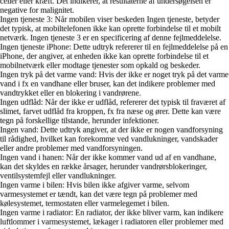
celler eller kræft. Det indikerer, at resultaterne af undersøgelsen er
negative for malignitet.
Ingen tjeneste 3: Når mobilen viser beskeden Ingen tjeneste, betyder
det typisk, at mobiltelefonen ikke kan oprette forbindelse til et mobilt
netværk. Ingen tjeneste 3 er en specificering af denne fejlmeddelelse.
Ingen tjeneste iPhone: Dette udtryk refererer til en fejlmeddelelse på en
iPhone, der angiver, at enheden ikke kan oprette forbindelse til et
mobilnetværk eller modtage tjenester som opkald og beskeder.
Ingen tryk på det varme vand: Hvis der ikke er noget tryk på det varme
vand i fx en vandhane eller bruser, kan det indikere problemer med
vandtrykket eller en blokering i vandrørene.
Ingen udflåd: Når der ikke er udflåd, refererer det typisk til fraværet af
slimet, farvet udflåd fra kroppen, fx fra næse og ører. Dette kan være
tegn på forskellige tilstande, herunder infektioner.
Ingen vand: Dette udtryk angiver, at der ikke er nogen vandforsyning
til rådighed, hvilket kan forekomme ved vandlukninger, vandskader
eller andre problemer med vandforsyningen.
Ingen vand i hanen: Når der ikke kommer vand ud af en vandhane,
kan det skyldes en række årsager, herunder vandrørsblokeringer,
ventilsystemfejl eller vandlukninger.
Ingen varme i bilen: Hvis bilen ikke afgiver varme, selvom
varmesystemet er tændt, kan det være tegn på problemer med
kølesystemet, termostaten eller varmelegemet i bilen.
Ingen varme i radiator: En radiator, der ikke bliver varm, kan indikere
luftlommer i varmesystemet, lækager i radiatoren eller problemer med