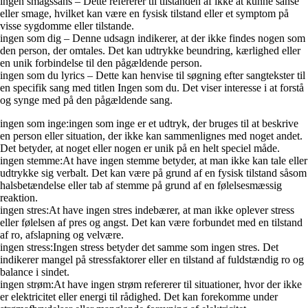
ingen smagssans – Dette refererer til tilstanden af ikke at kunne sanse
eller smage, hvilket kan være en fysisk tilstand eller et symptom på
visse sygdomme eller tilstande.
ingen som dig – Denne udsagn indikerer, at der ikke findes nogen som
den person, der omtales. Det kan udtrykke beundring, kærlighed eller
en unik forbindelse til den pågældende person.
ingen som du lyrics – Dette kan henvise til søgning efter sangtekster til
en specifik sang med titlen Ingen som du. Det viser interesse i at forstå
og synge med på den pågældende sang.
ingen som inge:ingen som inge er et udtryk, der bruges til at beskrive
en person eller situation, der ikke kan sammenlignes med noget andet.
Det betyder, at noget eller nogen er unik på en helt speciel måde.
ingen stemme:At have ingen stemme betyder, at man ikke kan tale eller
udtrykke sig verbalt. Det kan være på grund af en fysisk tilstand såsom
halsbetændelse eller tab af stemme på grund af en følelsesmæssig
reaktion.
ingen stres:At have ingen stres indebærer, at man ikke oplever stress
eller følelsen af pres og angst. Det kan være forbundet med en tilstand
af ro, afslapning og velvære.
ingen stress:Ingen stress betyder det samme som ingen stres. Det
indikerer mangel på stressfaktorer eller en tilstand af fuldstændig ro og
balance i sindet.
ingen strøm:At have ingen strøm refererer til situationer, hvor der ikke
er elektricitet eller energi til rådighed. Det kan forekomme under