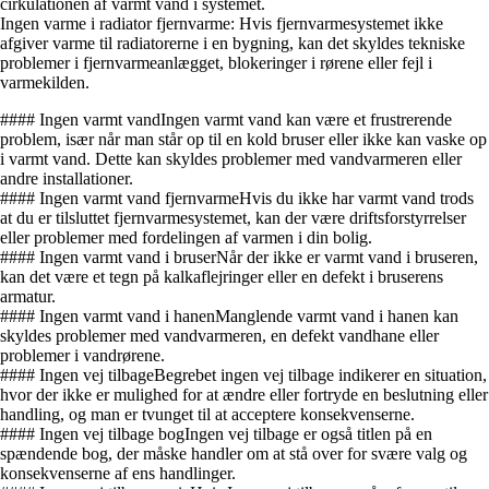
cirkulationen af varmt vand i systemet.
Ingen varme i radiator fjernvarme: Hvis fjernvarmesystemet ikke
afgiver varme til radiatorerne i en bygning, kan det skyldes tekniske
problemer i fjernvarmeanlægget, blokeringer i rørene eller fejl i
varmekilden.
#### Ingen varmt vandIngen varmt vand kan være et frustrerende
problem, især når man står op til en kold bruser eller ikke kan vaske op
i varmt vand. Dette kan skyldes problemer med vandvarmeren eller
andre installationer.
#### Ingen varmt vand fjernvarmeHvis du ikke har varmt vand trods
at du er tilsluttet fjernvarmesystemet, kan der være driftsforstyrrelser
eller problemer med fordelingen af varmen i din bolig.
#### Ingen varmt vand i bruserNår der ikke er varmt vand i bruseren,
kan det være et tegn på kalkaflejringer eller en defekt i bruserens
armatur.
#### Ingen varmt vand i hanenManglende varmt vand i hanen kan
skyldes problemer med vandvarmeren, en defekt vandhane eller
problemer i vandrørene.
#### Ingen vej tilbageBegrebet ingen vej tilbage indikerer en situation,
hvor der ikke er mulighed for at ændre eller fortryde en beslutning eller
handling, og man er tvunget til at acceptere konsekvenserne.
#### Ingen vej tilbage bogIngen vej tilbage er også titlen på en
spændende bog, der måske handler om at stå over for svære valg og
konsekvenserne af ens handlinger.