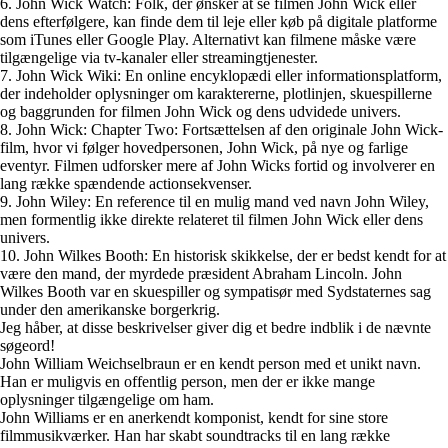
6. John Wick Watch: Folk, der ønsker at se filmen John Wick eller
dens efterfølgere, kan finde dem til leje eller køb på digitale platforme
som iTunes eller Google Play. Alternativt kan filmene måske være
tilgængelige via tv-kanaler eller streamingtjenester.
7. John Wick Wiki: En online encyklopædi eller informationsplatform,
der indeholder oplysninger om karaktererne, plotlinjen, skuespillerne
og baggrunden for filmen John Wick og dens udvidede univers.
8. John Wick: Chapter Two: Fortsættelsen af den originale John Wick-
film, hvor vi følger hovedpersonen, John Wick, på nye og farlige
eventyr. Filmen udforsker mere af John Wicks fortid og involverer en
lang række spændende actionsekvenser.
9. John Wiley: En reference til en mulig mand ved navn John Wiley,
men formentlig ikke direkte relateret til filmen John Wick eller dens
univers.
10. John Wilkes Booth: En historisk skikkelse, der er bedst kendt for at
være den mand, der myrdede præsident Abraham Lincoln. John
Wilkes Booth var en skuespiller og sympatisør med Sydstaternes sag
under den amerikanske borgerkrig.
Jeg håber, at disse beskrivelser giver dig et bedre indblik i de nævnte
søgeord!
John William Weichselbraun er en kendt person med et unikt navn.
Han er muligvis en offentlig person, men der er ikke mange
oplysninger tilgængelige om ham.
John Williams er en anerkendt komponist, kendt for sine store
filmmusikværker. Han har skabt soundtracks til en lang række