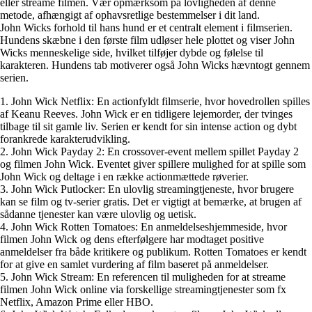
eller streame filmen. Vær opmærksom på lovligheden af denne
metode, afhængigt af ophavsretlige bestemmelser i dit land.
John Wicks forhold til hans hund er et centralt element i filmserien.
Hundens skæbne i den første film udløser hele plottet og viser John
Wicks menneskelige side, hvilket tilføjer dybde og følelse til
karakteren. Hundens tab motiverer også John Wicks hævntogt gennem
serien.
1. John Wick Netflix: En actionfyldt filmserie, hvor hovedrollen spilles
af Keanu Reeves. John Wick er en tidligere lejemorder, der tvinges
tilbage til sit gamle liv. Serien er kendt for sin intense action og dybt
forankrede karakterudvikling.
2. John Wick Payday 2: En crossover-event mellem spillet Payday 2
og filmen John Wick. Eventet giver spillere mulighed for at spille som
John Wick og deltage i en række actionmættede røverier.
3. John Wick Putlocker: En ulovlig streamingtjeneste, hvor brugere
kan se film og tv-serier gratis. Det er vigtigt at bemærke, at brugen af
sådanne tjenester kan være ulovlig og uetisk.
4. John Wick Rotten Tomatoes: En anmeldelseshjemmeside, hvor
filmen John Wick og dens efterfølgere har modtaget positive
anmeldelser fra både kritikere og publikum. Rotten Tomatoes er kendt
for at give en samlet vurdering af film baseret på anmeldelser.
5. John Wick Stream: En referencen til muligheden for at streame
filmen John Wick online via forskellige streamingtjenester som fx
Netflix, Amazon Prime eller HBO.