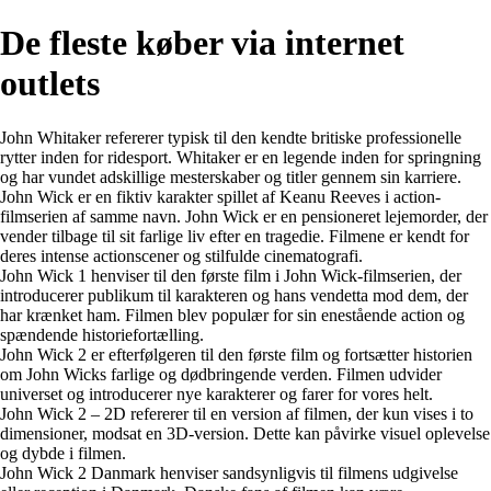
De fleste køber via internet
outlets
John Whitaker refererer typisk til den kendte britiske professionelle
rytter inden for ridesport. Whitaker er en legende inden for springning
og har vundet adskillige mesterskaber og titler gennem sin karriere.
John Wick er en fiktiv karakter spillet af Keanu Reeves i action-
filmserien af samme navn. John Wick er en pensioneret lejemorder, der
vender tilbage til sit farlige liv efter en tragedie. Filmene er kendt for
deres intense actionscener og stilfulde cinematografi.
John Wick 1 henviser til den første film i John Wick-filmserien, der
introducerer publikum til karakteren og hans vendetta mod dem, der
har krænket ham. Filmen blev populær for sin enestående action og
spændende historiefortælling.
John Wick 2 er efterfølgeren til den første film og fortsætter historien
om John Wicks farlige og dødbringende verden. Filmen udvider
universet og introducerer nye karakterer og farer for vores helt.
John Wick 2 – 2D refererer til en version af filmen, der kun vises i to
dimensioner, modsat en 3D-version. Dette kan påvirke visuel oplevelse
og dybde i filmen.
John Wick 2 Danmark henviser sandsynligvis til filmens udgivelse