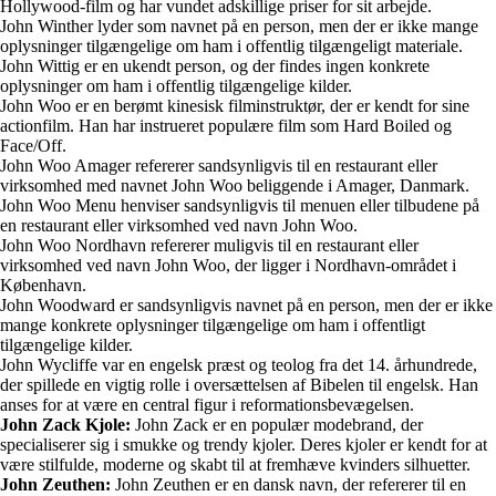
Hollywood-film og har vundet adskillige priser for sit arbejde.
John Winther lyder som navnet på en person, men der er ikke mange
oplysninger tilgængelige om ham i offentlig tilgængeligt materiale.
John Wittig er en ukendt person, og der findes ingen konkrete
oplysninger om ham i offentlig tilgængelige kilder.
John Woo er en berømt kinesisk filminstruktør, der er kendt for sine
actionfilm. Han har instrueret populære film som Hard Boiled og
Face/Off.
John Woo Amager refererer sandsynligvis til en restaurant eller
virksomhed med navnet John Woo beliggende i Amager, Danmark.
John Woo Menu henviser sandsynligvis til menuen eller tilbudene på
en restaurant eller virksomhed ved navn John Woo.
John Woo Nordhavn refererer muligvis til en restaurant eller
virksomhed ved navn John Woo, der ligger i Nordhavn-området i
København.
John Woodward er sandsynligvis navnet på en person, men der er ikke
mange konkrete oplysninger tilgængelige om ham i offentligt
tilgængelige kilder.
John Wycliffe var en engelsk præst og teolog fra det 14. århundrede,
der spillede en vigtig rolle i oversættelsen af Bibelen til engelsk. Han
anses for at være en central figur i reformationsbevægelsen.
John Zack Kjole:
John Zack er en populær modebrand, der
specialiserer sig i smukke og trendy kjoler. Deres kjoler er kendt for at
være stilfulde, moderne og skabt til at fremhæve kvinders silhuetter.
John Zeuthen:
John Zeuthen er en dansk navn, der refererer til en