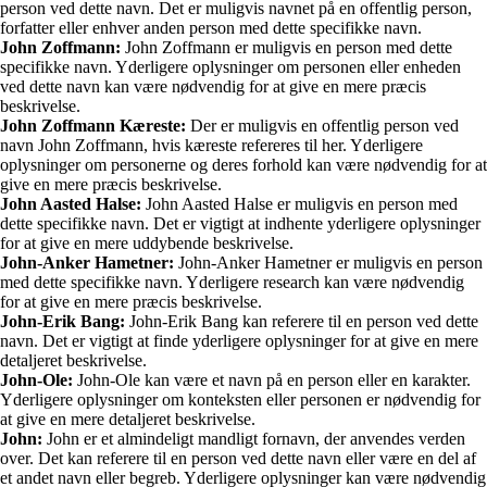
person ved dette navn. Det er muligvis navnet på en offentlig person,
forfatter eller enhver anden person med dette specifikke navn.
John Zoffmann:
John Zoffmann er muligvis en person med dette
specifikke navn. Yderligere oplysninger om personen eller enheden
ved dette navn kan være nødvendig for at give en mere præcis
beskrivelse.
John Zoffmann Kæreste:
Der er muligvis en offentlig person ved
navn John Zoffmann, hvis kæreste refereres til her. Yderligere
oplysninger om personerne og deres forhold kan være nødvendig for at
give en mere præcis beskrivelse.
John Aasted Halse:
John Aasted Halse er muligvis en person med
dette specifikke navn. Det er vigtigt at indhente yderligere oplysninger
for at give en mere uddybende beskrivelse.
John-Anker Hametner:
John-Anker Hametner er muligvis en person
med dette specifikke navn. Yderligere research kan være nødvendig
for at give en mere præcis beskrivelse.
John-Erik Bang:
John-Erik Bang kan referere til en person ved dette
navn. Det er vigtigt at finde yderligere oplysninger for at give en mere
detaljeret beskrivelse.
John-Ole:
John-Ole kan være et navn på en person eller en karakter.
Yderligere oplysninger om konteksten eller personen er nødvendig for
at give en mere detaljeret beskrivelse.
John:
John er et almindeligt mandligt fornavn, der anvendes verden
over. Det kan referere til en person ved dette navn eller være en del af
et andet navn eller begreb. Yderligere oplysninger kan være nødvendig