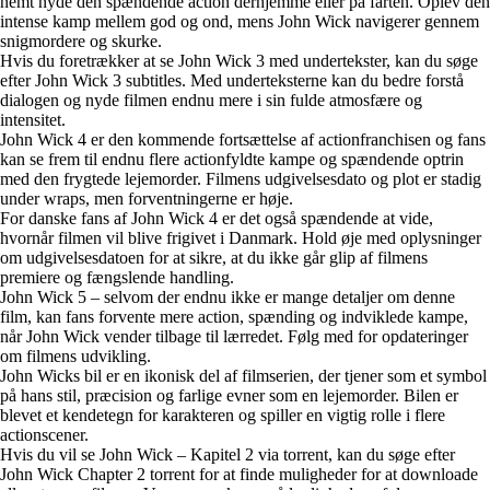
nemt nyde den spændende action derhjemme eller på farten. Oplev den
intense kamp mellem god og ond, mens John Wick navigerer gennem
snigmordere og skurke.
Hvis du foretrækker at se John Wick 3 med undertekster, kan du søge
efter John Wick 3 subtitles. Med underteksterne kan du bedre forstå
dialogen og nyde filmen endnu mere i sin fulde atmosfære og
intensitet.
John Wick 4 er den kommende fortsættelse af actionfranchisen og fans
kan se frem til endnu flere actionfyldte kampe og spændende optrin
med den frygtede lejemorder. Filmens udgivelsesdato og plot er stadig
under wraps, men forventningerne er høje.
For danske fans af John Wick 4 er det også spændende at vide,
hvornår filmen vil blive frigivet i Danmark. Hold øje med oplysninger
om udgivelsesdatoen for at sikre, at du ikke går glip af filmens
premiere og fængslende handling.
John Wick 5 – selvom der endnu ikke er mange detaljer om denne
film, kan fans forvente mere action, spænding og indviklede kampe,
når John Wick vender tilbage til lærredet. Følg med for opdateringer
om filmens udvikling.
John Wicks bil er en ikonisk del af filmserien, der tjener som et symbol
på hans stil, præcision og farlige evner som en lejemorder. Bilen er
blevet et kendetegn for karakteren og spiller en vigtig rolle i flere
actionscener.
Hvis du vil se John Wick – Kapitel 2 via torrent, kan du søge efter
John Wick Chapter 2 torrent for at finde muligheder for at downloade