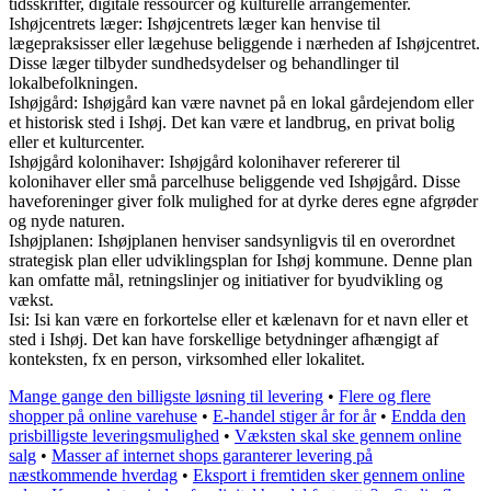
tidsskrifter, digitale ressourcer og kulturelle arrangementer.
Ishøjcentrets læger: Ishøjcentrets læger kan henvise til
lægepraksisser eller lægehuse beliggende i nærheden af Ishøjcentret.
Disse læger tilbyder sundhedsydelser og behandlinger til
lokalbefolkningen.
Ishøjgård: Ishøjgård kan være navnet på en lokal gårdejendom eller
et historisk sted i Ishøj. Det kan være et landbrug, en privat bolig
eller et kulturcenter.
Ishøjgård kolonihaver: Ishøjgård kolonihaver refererer til
kolonihaver eller små parcelhuse beliggende ved Ishøjgård. Disse
haveforeninger giver folk mulighed for at dyrke deres egne afgrøder
og nyde naturen.
Ishøjplanen: Ishøjplanen henviser sandsynligvis til en overordnet
strategisk plan eller udviklingsplan for Ishøj kommune. Denne plan
kan omfatte mål, retningslinjer og initiativer for byudvikling og
vækst.
Isi: Isi kan være en forkortelse eller et kælenavn for et navn eller et
sted i Ishøj. Det kan have forskellige betydninger afhængigt af
konteksten, fx en person, virksomhed eller lokalitet.
Mange gange den billigste løsning til levering
•
Flere og flere
shopper på online varehuse
•
E-handel stiger år for år
•
Endda den
prisbilligste leveringsmulighed
•
Væksten skal ske gennem online
salg
•
Masser af internet shops garanterer levering på
næstkommende hverdag
•
Eksport i fremtiden sker gennem online