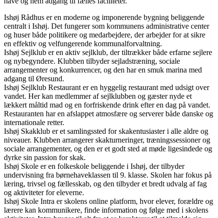
have og nem adgang til fælles faciliteter.
Ishøj Rådhus er en moderne og imponerende bygning beliggende
centralt i Ishøj. Det fungerer som kommunens administrative center
og huser både politikere og medarbejdere, der arbejder for at sikre
en effektiv og velfungerende kommunalforvaltning.
Ishøj Sejlklub er en aktiv sejlklub, der tiltrækker både erfarne sejlere
og nybegyndere. Klubben tilbyder sejladstræning, sociale
arrangementer og konkurrencer, og den har en smuk marina med
adgang til Øresund.
Ishøj Sejlklub Restaurant er en hyggelig restaurant med udsigt over
vandet. Her kan medlemmer af sejlklubben og gæster nyde et
lækkert måltid mad og en forfriskende drink efter en dag på vandet.
Restauranten har en afslappet atmosfære og serverer både danske og
internationale retter.
Ishøj Skakklub er et samlingssted for skakentusiaster i alle aldre og
niveauer. Klubben arrangerer skakturneringer, træningssessioner og
sociale arrangementer, og den er et godt sted at møde ligesindede og
dyrke sin passion for skak.
Ishøj Skole er en folkeskole beliggende i Ishøj, der tilbyder
undervisning fra børnehaveklassen til 9. klasse. Skolen har fokus på
læring, trivsel og fællesskab, og den tilbyder et bredt udvalg af fag
og aktiviteter for eleverne.
Ishøj Skole Intra er skolens online platform, hvor elever, forældre og
lærere kan kommunikere, finde information og følge med i skolens