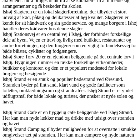
aktiviteter. Intra bruges til alt fra at se karakterer til at tilmelde sig
arrangementer og få beskeder fra skolen.
Ishøj Slagteren er en lokal slagterforretning, der tilbyder et stort
udvalg af kød, pålæg og delikatesser af høj kvalitet. Slagteren er
kendt for sit håndværk og sin gode service, og mange borgere i Ishøj
handler deres kødvarer hos denne slagter.
Ishøj Stationsvej er en central vej i Ishøj, der forbinder forskellige
dele af byen. Vejen er travl og livlig med butikker, restauranter og
andre forretninger, og den fungerer som en vigtig forbindelsesvej for
både bilister, cyklister og fodgængere.
Ishøj Store Torv 20 er en ejendom beliggende på det centrale torv i
Ishøj. Bygningen rummer en række forskellige virksomheder,
butikker og kontorer, og den er et populært mødested for lokale
borgere og besøgende.
Ishøj Strand er en smuk og populær badestrand ved Øresund.
Stranden byder på fint sand, klart vand og gode faciliteter som
toiletter, omklædningsrum og strandcaféer. Ishøj Strand er et yndet
udflugtsmål for både lokale og turister, der ønsker at nyde solen og
havet.
Ishøj Strand Cafe er en hyggelig cafe beliggende ved Ishøj Strand.
Her kan man nyde lækker mad og drikke med udsigt over stranden
og havet.
Ishøj Strand Camping tilbyder muligheden for at overnatte i smukke
omgivelser tæt på stranden. Her kan man campere og nyde naturen