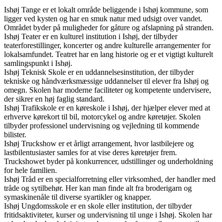
Ishøj Tange er et lokalt område beliggende i Ishøj kommune, som
ligger ved kysten og har en smuk natur med udsigt over vandet.
Området byder på muligheder for gåture og afslapning på stranden.
Ishøj Teater er en kulturel institution i Ishøj, der tilbyder
teaterforestillinger, koncerter og andre kulturelle arrangementer for
lokalsamfundet. Teatret har en lang historie og er et vigtigt kulturelt
samlingspunkt i Ishøj.
Ishøj Teknisk Skole er en uddannelsesinstitution, der tilbyder
tekniske og håndværksmæssige uddannelser til elever fra Ishøj og
omegn. Skolen har moderne faciliteter og kompetente undervisere,
der sikrer en høj faglig standard.
Ishøj Trafikskole er en køreskole i Ishøj, der hjælper elever med at
erhverve kørekort til bil, motorcykel og andre køretøjer. Skolen
tilbyder professionel undervisning og vejledning til kommende
bilister.
Ishøj Truckshow er et årligt arrangement, hvor lastbilejere og
lastbilentusiaster samles for at vise deres køretøjer frem.
Truckshowet byder på konkurrencer, udstillinger og underholdning
for hele familien.
Ishøj Tråd er en specialforretning eller virksomhed, der handler med
tråde og sytilbehør. Her kan man finde alt fra broderigarn og
symaskinenåle til diverse syartikler og knapper.
Ishøj Ungdomsskole er en skole eller institution, der tilbyder
fritidsaktiviteter, kurser og undervisning til unge i Ishøj. Skolen har