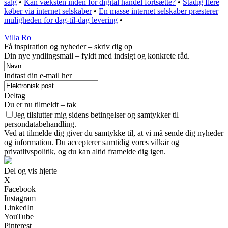
salg
•
Kan væksten inden for digital handel fortsætte?
•
Stadig flere
køber via internet selskaber
•
En masse internet selskaber præsterer
muligheden for dag-til-dag levering
•
Villa Ro
Få inspiration og nyheder – skriv dig op
Din nye yndlingsmail – fyldt med indsigt og konkrete råd.
Indtast din e-mail her
Deltag
Du er nu tilmeldt – tak
Jeg tilslutter mig sidens betingelser og samtykker til
persondatabehandling.
Ved at tilmelde dig giver du samtykke til, at vi må sende dig nyheder
og information. Du accepterer samtidig vores vilkår og
privatlivspolitik, og du kan altid framelde dig igen.
Del og vis hjerte
X
Facebook
Instagram
LinkedIn
YouTube
Pinterest