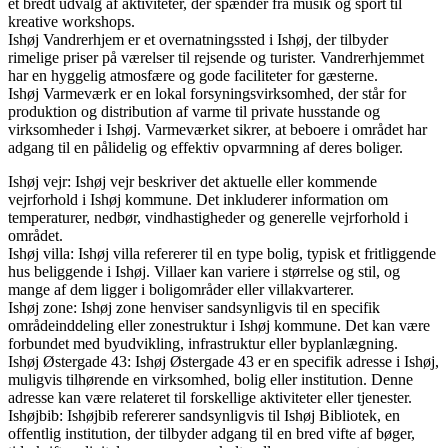
et bredt udvalg af aktiviteter, der spænder fra musik og sport til
kreative workshops.
Ishøj Vandrerhjem er et overnatningssted i Ishøj, der tilbyder
rimelige priser på værelser til rejsende og turister. Vandrerhjemmet
har en hyggelig atmosfære og gode faciliteter for gæsterne.
Ishøj Varmeværk er en lokal forsyningsvirksomhed, der står for
produktion og distribution af varme til private husstande og
virksomheder i Ishøj. Varmeværket sikrer, at beboere i området har
adgang til en pålidelig og effektiv opvarmning af deres boliger.
Ishøj vejr: Ishøj vejr beskriver det aktuelle eller kommende
vejrforhold i Ishøj kommune. Det inkluderer information om
temperaturer, nedbør, vindhastigheder og generelle vejrforhold i
området.
Ishøj villa: Ishøj villa refererer til en type bolig, typisk et fritliggende
hus beliggende i Ishøj. Villaer kan variere i størrelse og stil, og
mange af dem ligger i boligområder eller villakvarterer.
Ishøj zone: Ishøj zone henviser sandsynligvis til en specifik
områdeinddeling eller zonestruktur i Ishøj kommune. Det kan være
forbundet med byudvikling, infrastruktur eller byplanlægning.
Ishøj Østergade 43: Ishøj Østergade 43 er en specifik adresse i Ishøj,
muligvis tilhørende en virksomhed, bolig eller institution. Denne
adresse kan være relateret til forskellige aktiviteter eller tjenester.
Ishøjbib: Ishøjbib refererer sandsynligvis til Ishøj Bibliotek, en
offentlig institution, der tilbyder adgang til en bred vifte af bøger,