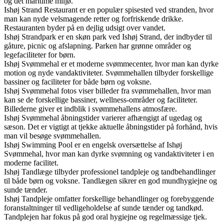
og det maritime miljø.
Ishøj Strand Restaurant er en populær spisested ved stranden, hvor
man kan nyde velsmagende retter og forfriskende drikke.
Restauranten byder på en dejlig udsigt over vandet.
Ishøj Strandpark er en skøn park ved Ishøj Strand, der indbyder til
gåture, picnic og afslapning. Parken har grønne områder og
legefaciliteter for børn.
Ishøj Svømmehal er et moderne svømmecenter, hvor man kan dyrke
motion og nyde vandaktiviteter. Svømmehallen tilbyder forskellige
bassiner og faciliteter for både børn og voksne.
Ishøj Svømmehal fotos viser billeder fra svømmehallen, hvor man
kan se de forskellige bassiner, wellness-områder og faciliteter.
Billederne giver et indblik i svømmehallens atmosfære.
Ishøj Svømmehal åbningstider varierer afhængigt af ugedag og
sæson. Det er vigtigt at tjekke aktuelle åbningstider på forhånd, hvis
man vil besøge svømmehallen.
Ishøj Swimming Pool er en engelsk oversættelse af Ishøj
Svømmehal, hvor man kan dyrke svømning og vandaktiviteter i en
moderne facilitet.
Ishøj Tandlæge tilbyder professionel tandpleje og tandbehandlinger
til både børn og voksne. Tandlægen sikrer en god mundhygiejne og
sunde tænder.
Ishøj Tandpleje omfatter forskellige behandlinger og forebyggende
foranstaltninger til vedligeholdelse af sunde tænder og tandkød.
Tandplejen har fokus på god oral hygiejne og regelmæssige tjek.