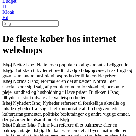
Budget
IT
Kloak
Bil
De fleste køber hos internet
webshops
Ishøj Netto: Ishøj Netto er en populær dagligvarebutik beliggende i
Ishøj. Butikken tilbyder et bredt udvalg af dagligvarer, frisk frugt og
grønt samt andre husholdningsprodukter til favorable priser.
Ishøj Normal: Ishøj Normal er en del af kæden Normal, der
specialiserer sig i salg af produkter inden for skønhed, personlig
pleje, sundhed og husholdning til lave priser. Butikken i Ishøj
tilbyder et stort udvalg af kvalitetsprodukter.
Ishøj Nyheder: Ishøj Nyheder refererer til forskellige aktuelle og
lokale nyheder fra Ishøj. Det kan omfatte alt fra begivenheder,
kulturarrangementer, politiske beslutninger og andre vigtige emner,
der påvirker lokalsamfundet i Ishøj.
Ishøj Palme: Ishøj Palme kan referere til et palmetræ eller en
palmeplantage i Ishøj. Det kan være en del af byens natur eller en
attraktion, der tiltrækker besøgende med sin tropiske og eksotiske