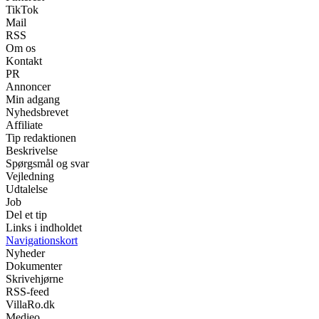
TikTok
Mail
RSS
Om os
Kontakt
PR
Annoncer
Min adgang
Nyhedsbrevet
Affiliate
Tip redaktionen
Beskrivelse
Spørgsmål og svar
Vejledning
Udtalelse
Job
Del et tip
Links i indholdet
Navigationskort
Nyheder
Dokumenter
Skrivehjørne
RSS-feed
VillaRo.dk
Medieo