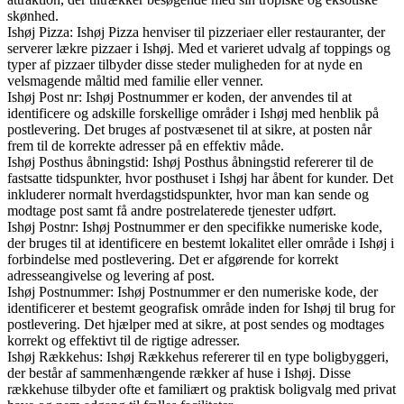
skønhed.
Ishøj Pizza: Ishøj Pizza henviser til pizzeriaer eller restauranter, der
serverer lækre pizzaer i Ishøj. Med et varieret udvalg af toppings og
typer af pizzaer tilbyder disse steder muligheden for at nyde en
velsmagende måltid med familie eller venner.
Ishøj Post nr: Ishøj Postnummer er koden, der anvendes til at
identificere og adskille forskellige områder i Ishøj med henblik på
postlevering. Det bruges af postvæsenet til at sikre, at posten når
frem til de korrekte adresser på en effektiv måde.
Ishøj Posthus åbningstid: Ishøj Posthus åbningstid refererer til de
fastsatte tidspunkter, hvor posthuset i Ishøj har åbent for kunder. Det
inkluderer normalt hverdagstidspunkter, hvor man kan sende og
modtage post samt få andre postrelaterede tjenester udført.
Ishøj Postnr: Ishøj Postnummer er den specifikke numeriske kode,
der bruges til at identificere en bestemt lokalitet eller område i Ishøj i
forbindelse med postlevering. Det er afgørende for korrekt
adresseangivelse og levering af post.
Ishøj Postnummer: Ishøj Postnummer er den numeriske kode, der
identificerer et bestemt geografisk område inden for Ishøj til brug for
postlevering. Det hjælper med at sikre, at post sendes og modtages
korrekt og effektivt til de rigtige adresser.
Ishøj Rækkehus: Ishøj Rækkehus refererer til en type boligbyggeri,
der består af sammenhængende rækker af huse i Ishøj. Disse
rækkehuse tilbyder ofte et familiært og praktisk boligvalg med privat