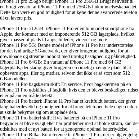
iPhone 11 pro 256gb brugt: iPhone 11 Pro 256GB Brugt henviser til
en brugt version af iPhone 11 Pro med 256GB hukommelseskapacitet.
Dette kan være en god mulighed for at købe denne avancerede telefon
til en lavere pris.
iPhone 11 Pro 512GB: iPhone 11 Pro er en topmodel smartphone fra
Apple, der kommer med en imponerende 512 GB lagerplads, hvilket
giver masser af plads til apps, billeder, videoer og mere.
iPhone 11 Pro 5G: Denne model af iPhone 11 Pro har understøttelse
for det lynhurtige 5G-netværk, der giver brugerne mulighed for at
downloade og streame indhold med utrolig hastighed og pålidelighed.
iPhone 11 Pro 64GB: En variant af iPhone 11 Pro med 64 GB
lagerplads, der stadig giver brugeren en rimelig mængde plads til at
opbevare apps, filer og medier, selvom det ikke er så stort som 512
GB-modellen.
iPhone 11 Pro bagskærm skift: En service, hvor bagskærmen på en
iPhone 11 Pro udskiftes af fagfolk, hvis den er blevet beskadiget, ridset
eller på anden måde defekt.
iPhone 11 Pro batteri: iPhone 11 Pro har et kraftfuldt batteri, der giver
lang batterilevetid og mulighed for at bruge telefonen hele dagen uden
at skulle bekymre sig om at oplade den.
iPhone 11 Pro batteri skift: Hvis batteriet på en iPhone 11 Pro
begynder at blive svagt eller har problemer med at holde strøm, kan det
udskiftes med et nyt batteri for at genoprette optimal batteriydelse.
iPhone 11 Pro Bilka: En reference til iPhone 11 Pro, der er tilgængelig