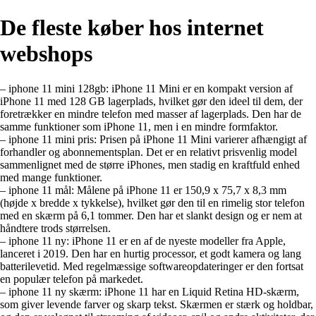
De fleste køber hos internet
webshops
– iphone 11 mini 128gb: iPhone 11 Mini er en kompakt version af
iPhone 11 med 128 GB lagerplads, hvilket gør den ideel til dem, der
foretrækker en mindre telefon med masser af lagerplads. Den har de
samme funktioner som iPhone 11, men i en mindre formfaktor.
– iphone 11 mini pris: Prisen på iPhone 11 Mini varierer afhængigt af
forhandler og abonnementsplan. Det er en relativt prisvenlig model
sammenlignet med de større iPhones, men stadig en kraftfuld enhed
med mange funktioner.
– iphone 11 mål: Målene på iPhone 11 er 150,9 x 75,7 x 8,3 mm
(højde x bredde x tykkelse), hvilket gør den til en rimelig stor telefon
med en skærm på 6,1 tommer. Den har et slankt design og er nem at
håndtere trods størrelsen.
– iphone 11 ny: iPhone 11 er en af de nyeste modeller fra Apple,
lanceret i 2019. Den har en hurtig processor, et godt kamera og lang
batterilevetid. Med regelmæssige softwareopdateringer er den fortsat
en populær telefon på markedet.
– iphone 11 ny skærm: iPhone 11 har en Liquid Retina HD-skærm,
som giver levende farver og skarp tekst. Skærmen er stærk og holdbar,