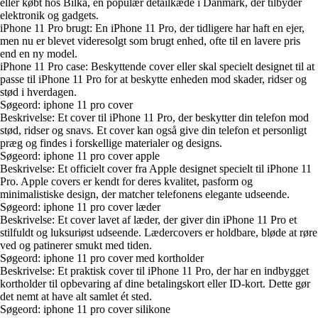
eller købt hos Bilka, en populær detailkæde i Danmark, der tilbyder
elektronik og gadgets.
iPhone 11 Pro brugt: En iPhone 11 Pro, der tidligere har haft en ejer,
men nu er blevet videresolgt som brugt enhed, ofte til en lavere pris
end en ny model.
iPhone 11 Pro case: Beskyttende cover eller skal specielt designet til at
passe til iPhone 11 Pro for at beskytte enheden mod skader, ridser og
stød i hverdagen.
Søgeord: iphone 11 pro cover
Beskrivelse: Et cover til iPhone 11 Pro, der beskytter din telefon mod
stød, ridser og snavs. Et cover kan også give din telefon et personligt
præg og findes i forskellige materialer og designs.
Søgeord: iphone 11 pro cover apple
Beskrivelse: Et officielt cover fra Apple designet specielt til iPhone 11
Pro. Apple covers er kendt for deres kvalitet, pasform og
minimalistiske design, der matcher telefonens elegante udseende.
Søgeord: iphone 11 pro cover læder
Beskrivelse: Et cover lavet af læder, der giver din iPhone 11 Pro et
stilfuldt og luksuriøst udseende. Lædercovers er holdbare, bløde at røre
ved og patinerer smukt med tiden.
Søgeord: iphone 11 pro cover med kortholder
Beskrivelse: Et praktisk cover til iPhone 11 Pro, der har en indbygget
kortholder til opbevaring af dine betalingskort eller ID-kort. Dette gør
det nemt at have alt samlet ét sted.
Søgeord: iphone 11 pro cover silikone