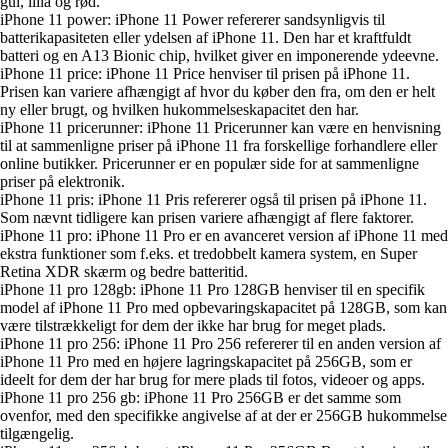
gul, lilla og rød.
iPhone 11 power: iPhone 11 Power refererer sandsynligvis til
batterikapasiteten eller ydelsen af iPhone 11. Den har et kraftfuldt
batteri og en A13 Bionic chip, hvilket giver en imponerende ydeevne.
iPhone 11 price: iPhone 11 Price henviser til prisen på iPhone 11.
Prisen kan variere afhængigt af hvor du køber den fra, om den er helt
ny eller brugt, og hvilken hukommelseskapacitet den har.
iPhone 11 pricerunner: iPhone 11 Pricerunner kan være en henvisning
til at sammenligne priser på iPhone 11 fra forskellige forhandlere eller
online butikker. Pricerunner er en populær side for at sammenligne
priser på elektronik.
iPhone 11 pris: iPhone 11 Pris refererer også til prisen på iPhone 11.
Som nævnt tidligere kan prisen variere afhængigt af flere faktorer.
iPhone 11 pro: iPhone 11 Pro er en avanceret version af iPhone 11 med
ekstra funktioner som f.eks. et tredobbelt kamera system, en Super
Retina XDR skærm og bedre batteritid.
iPhone 11 pro 128gb: iPhone 11 Pro 128GB henviser til en specifik
model af iPhone 11 Pro med opbevaringskapacitet på 128GB, som kan
være tilstrækkeligt for dem der ikke har brug for meget plads.
iPhone 11 pro 256: iPhone 11 Pro 256 refererer til en anden version af
iPhone 11 Pro med en højere lagringskapacitet på 256GB, som er
ideelt for dem der har brug for mere plads til fotos, videoer og apps.
iPhone 11 pro 256 gb: iPhone 11 Pro 256GB er det samme som
ovenfor, med den specifikke angivelse af at der er 256GB hukommelse
tilgængelig.