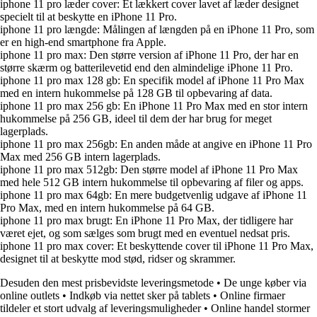
iphone 11 pro læder cover: Et lækkert cover lavet af læder designet
specielt til at beskytte en iPhone 11 Pro.
iphone 11 pro længde: Målingen af længden på en iPhone 11 Pro, som
er en high-end smartphone fra Apple.
iphone 11 pro max: Den større version af iPhone 11 Pro, der har en
større skærm og batterilevetid end den almindelige iPhone 11 Pro.
iphone 11 pro max 128 gb: En specifik model af iPhone 11 Pro Max
med en intern hukommelse på 128 GB til opbevaring af data.
iphone 11 pro max 256 gb: En iPhone 11 Pro Max med en stor intern
hukommelse på 256 GB, ideel til dem der har brug for meget
lagerplads.
iphone 11 pro max 256gb: En anden måde at angive en iPhone 11 Pro
Max med 256 GB intern lagerplads.
iphone 11 pro max 512gb: Den større model af iPhone 11 Pro Max
med hele 512 GB intern hukommelse til opbevaring af filer og apps.
iphone 11 pro max 64gb: En mere budgetvenlig udgave af iPhone 11
Pro Max, med en intern hukommelse på 64 GB.
iphone 11 pro max brugt: En iPhone 11 Pro Max, der tidligere har
været ejet, og som sælges som brugt med en eventuel nedsat pris.
iphone 11 pro max cover: Et beskyttende cover til iPhone 11 Pro Max,
designet til at beskytte mod stød, ridser og skrammer.
Desuden den mest prisbevidste leveringsmetode
•
De unge køber via
online outlets
•
Indkøb via nettet sker på tablets
•
Online firmaer
tildeler et stort udvalg af leveringsmuligheder
•
Online handel stormer