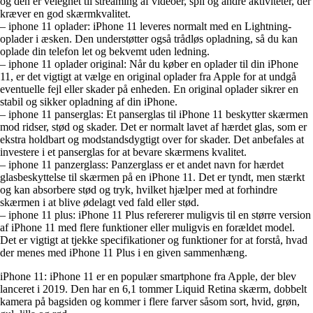
og den er velegnet til streaming af videoer, spil og andre aktiviteter, der
kræver en god skærmkvalitet.
– iphone 11 oplader: iPhone 11 leveres normalt med en Lightning-
oplader i æsken. Den understøtter også trådløs opladning, så du kan
oplade din telefon let og bekvemt uden ledning.
– iphone 11 oplader original: Når du køber en oplader til din iPhone
11, er det vigtigt at vælge en original oplader fra Apple for at undgå
eventuelle fejl eller skader på enheden. En original oplader sikrer en
stabil og sikker opladning af din iPhone.
– iphone 11 panserglas: Et panserglas til iPhone 11 beskytter skærmen
mod ridser, stød og skader. Det er normalt lavet af hærdet glas, som er
ekstra holdbart og modstandsdygtigt over for skader. Det anbefales at
investere i et panserglas for at bevare skærmens kvalitet.
– iphone 11 panzerglass: Panzerglass er et andet navn for hærdet
glasbeskyttelse til skærmen på en iPhone 11. Det er tyndt, men stærkt
og kan absorbere stød og tryk, hvilket hjælper med at forhindre
skærmen i at blive ødelagt ved fald eller stød.
– iphone 11 plus: iPhone 11 Plus refererer muligvis til en større version
af iPhone 11 med flere funktioner eller muligvis en forældet model.
Det er vigtigt at tjekke specifikationer og funktioner for at forstå, hvad
der menes med iPhone 11 Plus i en given sammenhæng.
iPhone 11: iPhone 11 er en populær smartphone fra Apple, der blev
lanceret i 2019. Den har en 6,1 tommer Liquid Retina skærm, dobbelt
kamera på bagsiden og kommer i flere farver såsom sort, hvid, grøn,