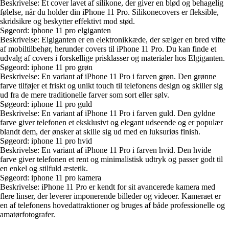
Beskrivelse: Et cover lavet af silikone, der giver en blød og behagelig
følelse, når du holder din iPhone 11 Pro. Silikonecovers er fleksible,
skridsikre og beskytter effektivt mod stød.
Søgeord: iphone 11 pro elgiganten
Beskrivelse: Elgiganten er en elektronikkæde, der sælger en bred vifte
af mobiltilbehør, herunder covers til iPhone 11 Pro. Du kan finde et
udvalg af covers i forskellige prisklasser og materialer hos Elgiganten.
Søgeord: iphone 11 pro grøn
Beskrivelse: En variant af iPhone 11 Pro i farven grøn. Den grønne
farve tilføjer et friskt og unikt touch til telefonens design og skiller sig
ud fra de mere traditionelle farver som sort eller sølv.
Søgeord: iphone 11 pro guld
Beskrivelse: En variant af iPhone 11 Pro i farven guld. Den gyldne
farve giver telefonen et eksklusivt og elegant udseende og er populær
blandt dem, der ønsker at skille sig ud med en luksuriøs finish.
Søgeord: iphone 11 pro hvid
Beskrivelse: En variant af iPhone 11 Pro i farven hvid. Den hvide
farve giver telefonen et rent og minimalistisk udtryk og passer godt til
en enkel og stilfuld æstetik.
Søgeord: iphone 11 pro kamera
Beskrivelse: iPhone 11 Pro er kendt for sit avancerede kamera med
flere linser, der leverer imponerende billeder og videoer. Kameraet er
en af telefonens hovedattraktioner og bruges af både professionelle og
amatørfotografer.