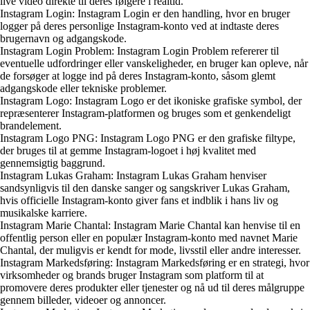
live video direkte til deres følgere i realtid.
Instagram Login: Instagram Login er den handling, hvor en bruger
logger på deres personlige Instagram-konto ved at indtaste deres
brugernavn og adgangskode.
Instagram Login Problem: Instagram Login Problem refererer til
eventuelle udfordringer eller vanskeligheder, en bruger kan opleve, når
de forsøger at logge ind på deres Instagram-konto, såsom glemt
adgangskode eller tekniske problemer.
Instagram Logo: Instagram Logo er det ikoniske grafiske symbol, der
repræsenterer Instagram-platformen og bruges som et genkendeligt
brandelement.
Instagram Logo PNG: Instagram Logo PNG er den grafiske filtype,
der bruges til at gemme Instagram-logoet i høj kvalitet med
gennemsigtig baggrund.
Instagram Lukas Graham: Instagram Lukas Graham henviser
sandsynligvis til den danske sanger og sangskriver Lukas Graham,
hvis officielle Instagram-konto giver fans et indblik i hans liv og
musikalske karriere.
Instagram Marie Chantal: Instagram Marie Chantal kan henvise til en
offentlig person eller en populær Instagram-konto med navnet Marie
Chantal, der muligvis er kendt for mode, livsstil eller andre interesser.
Instagram Markedsføring: Instagram Markedsføring er en strategi, hvor
virksomheder og brands bruger Instagram som platform til at
promovere deres produkter eller tjenester og nå ud til deres målgruppe
gennem billeder, videoer og annoncer.