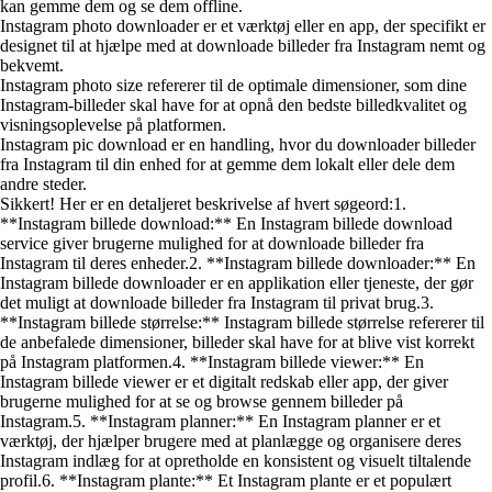
kan gemme dem og se dem offline.
Instagram photo downloader er et værktøj eller en app, der specifikt er
designet til at hjælpe med at downloade billeder fra Instagram nemt og
bekvemt.
Instagram photo size refererer til de optimale dimensioner, som dine
Instagram-billeder skal have for at opnå den bedste billedkvalitet og
visningsoplevelse på platformen.
Instagram pic download er en handling, hvor du downloader billeder
fra Instagram til din enhed for at gemme dem lokalt eller dele dem
andre steder.
Sikkert! Her er en detaljeret beskrivelse af hvert søgeord:1.
**Instagram billede download:** En Instagram billede download
service giver brugerne mulighed for at downloade billeder fra
Instagram til deres enheder.2. **Instagram billede downloader:** En
Instagram billede downloader er en applikation eller tjeneste, der gør
det muligt at downloade billeder fra Instagram til privat brug.3.
**Instagram billede størrelse:** Instagram billede størrelse refererer til
de anbefalede dimensioner, billeder skal have for at blive vist korrekt
på Instagram platformen.4. **Instagram billede viewer:** En
Instagram billede viewer er et digitalt redskab eller app, der giver
brugerne mulighed for at se og browse gennem billeder på
Instagram.5. **Instagram planner:** En Instagram planner er et
værktøj, der hjælper brugere med at planlægge og organisere deres
Instagram indlæg for at opretholde en konsistent og visuelt tiltalende
profil.6. **Instagram plante:** Et Instagram plante er et populært