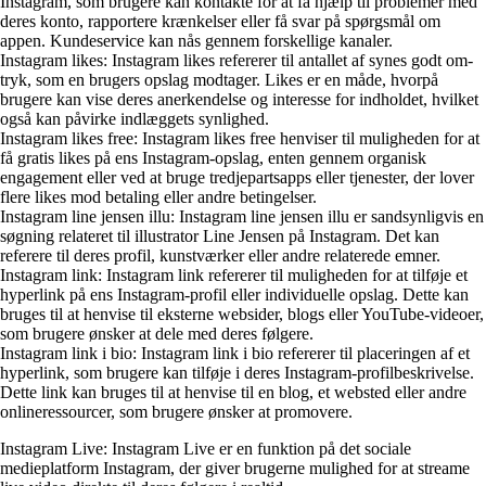
Instagram, som brugere kan kontakte for at få hjælp til problemer med
deres konto, rapportere krænkelser eller få svar på spørgsmål om
appen. Kundeservice kan nås gennem forskellige kanaler.
Instagram likes: Instagram likes refererer til antallet af synes godt om-
tryk, som en brugers opslag modtager. Likes er en måde, hvorpå
brugere kan vise deres anerkendelse og interesse for indholdet, hvilket
også kan påvirke indlæggets synlighed.
Instagram likes free: Instagram likes free henviser til muligheden for at
få gratis likes på ens Instagram-opslag, enten gennem organisk
engagement eller ved at bruge tredjepartsapps eller tjenester, der lover
flere likes mod betaling eller andre betingelser.
Instagram line jensen illu: Instagram line jensen illu er sandsynligvis en
søgning relateret til illustrator Line Jensen på Instagram. Det kan
referere til deres profil, kunstværker eller andre relaterede emner.
Instagram link: Instagram link refererer til muligheden for at tilføje et
hyperlink på ens Instagram-profil eller individuelle opslag. Dette kan
bruges til at henvise til eksterne websider, blogs eller YouTube-videoer,
som brugere ønsker at dele med deres følgere.
Instagram link i bio: Instagram link i bio refererer til placeringen af et
hyperlink, som brugere kan tilføje i deres Instagram-profilbeskrivelse.
Dette link kan bruges til at henvise til en blog, et websted eller andre
onlineressourcer, som brugere ønsker at promovere.
Instagram Live: Instagram Live er en funktion på det sociale
medieplatform Instagram, der giver brugerne mulighed for at streame