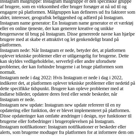
Instagram målgruppe: Instagram målgruppe er den specifikke gruppe
af brugere, som en virksomhed eller bruger forsøger at nå ud til og
engagere på platformen. Målgruppen kan defineres ud fra faktorer som
alder, interesser, geografisk beliggenhed og adfærd på Instagram.
Instagram name generator: En Instagram name generator er et værktøj
eller en online tjeneste, der kan generere kreative og unikke
brugernavne til brug på Instagram. Disse genererede navne kan hjælpe
brugere med at skabe et attraktivt og let genkendeligt brand på
platformen.
Instagram nede: Når Instagram er nede, betyder det, at platformen
oplever tekniske problemer eller er utilgængelig for brugerne. Dette
kan skyldes vedligeholdelse, serverfejl eller andre uforudsete
problemer, der kan forhindre brugerne i at bruge platformen som
normalt.
Instagram nede i dag 2022: Hvis Instagram er nede i dag i 2022,
indikerer det, at platformen oplever tekniske problemer eller nedetid på
dette specifikke tidspunkt. Brugere kan opleve problemer med at
indlæse billeder, opdatere deres feed eller sende beskeder, når
Instagram er nede.
Instagram new update: Instagram new update refererer til en ny
opdatering eller funktion, der er blevet implementeret på platformen.
Disse opdateringer kan omfatte ændringer i design, nye funktioner til
brugerne eller forbedringer i brugeroplevelsen på Instagram.
Instagram notifikationer: Instagram notifikationer er beskeder eller
alerts, som brugerne modtager fra platformen for at informere dem om