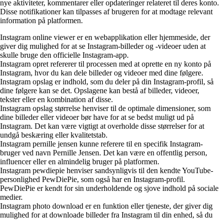
nye aktiviteter, kommentarer eller opdateringer relateret til deres konto.
Disse notifikationer kan tilpasses af brugeren for at modtage relevant
information på platformen.
Instagram online viewer er en webapplikation eller hjemmeside, der
giver dig mulighed for at se Instagram-billeder og -videoer uden at
skulle bruge den officielle Instagram-app.
Instagram opret refererer til processen med at oprette en ny konto på
Instagram, hvor du kan dele billeder og videoer med dine følgere.
Instagram opslag er indhold, som du deler på din Instagram-profil, så
dine følgere kan se det. Opslagene kan bestå af billeder, videoer,
tekster eller en kombination af disse.
Instagram opslag størrelse henviser til de optimale dimensioner, som
dine billeder eller videoer bør have for at se bedst muligt ud på
Instagram. Det kan være vigtigt at overholde disse størrelser for at
undgå beskæring eller kvalitetstab.
Instagram pernille jensen kunne referere til en specifik Instagram-
bruger ved navn Pernille Jensen. Det kan være en offentlig person,
influencer eller en almindelig bruger på platformen.
Instagram pewdiepie henviser sandsynligvis til den kendte YouTube-
personlighed PewDiePie, som også har en Instagram-profil.
PewDiePie er kendt for sin underholdende og sjove indhold på sociale
medier.
Instagram photo download er en funktion eller tjeneste, der giver dig
mulighed for at downloade billeder fra Instagram til din enhed, så du