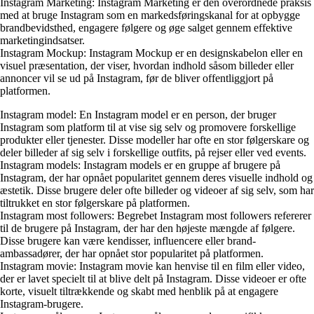
Instagram Marketing: Instagram Marketing er den overordnede praksis
med at bruge Instagram som en markedsføringskanal for at opbygge
brandbevidsthed, engagere følgere og øge salget gennem effektive
marketingindsatser.
Instagram Mockup: Instagram Mockup er en designskabelon eller en
visuel præsentation, der viser, hvordan indhold såsom billeder eller
annoncer vil se ud på Instagram, før de bliver offentliggjort på
platformen.
Instagram model: En Instagram model er en person, der bruger
Instagram som platform til at vise sig selv og promovere forskellige
produkter eller tjenester. Disse modeller har ofte en stor følgerskare og
deler billeder af sig selv i forskellige outfits, på rejser eller ved events.
Instagram models: Instagram models er en gruppe af brugere på
Instagram, der har opnået popularitet gennem deres visuelle indhold og
æstetik. Disse brugere deler ofte billeder og videoer af sig selv, som har
tiltrukket en stor følgerskare på platformen.
Instagram most followers: Begrebet Instagram most followers refererer
til de brugere på Instagram, der har den højeste mængde af følgere.
Disse brugere kan være kendisser, influencere eller brand-
ambassadører, der har opnået stor popularitet på platformen.
Instagram movie: Instagram movie kan henvise til en film eller video,
der er lavet specielt til at blive delt på Instagram. Disse videoer er ofte
korte, visuelt tiltrækkende og skabt med henblik på at engagere
Instagram-brugere.