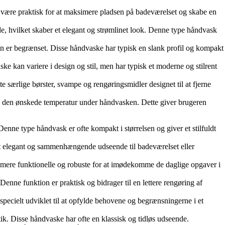
ære praktisk for at maksimere pladsen på badeværelset og skabe en
, hvilket skaber et elegant og strømlinet look. Denne type håndvask
en er begrænset. Disse håndvaske har typisk en slank profil og kompakt
e kan variere i design og stil, men har typisk et moderne og stilrent
 særlige børster, svampe og rengøringsmidler designet til at fjerne
nå den ønskede temperatur under håndvasken. Dette giver brugeren
enne type håndvask er ofte kompakt i størrelsen og giver et stilfuldt
t elegant og sammenhængende udseende til badeværelset eller
fte mere funktionelle og robuste for at imødekomme de daglige opgaver i
nne funktion er praktisk og bidrager til en lettere rengøring af
ecielt udviklet til at opfylde behovene og begrænsningerne i et
ik. Disse håndvaske har ofte en klassisk og tidløs udseende.