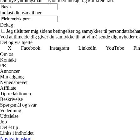
Din nye yndlingsmail – fyldt med indsigt og konkrete råd.
Indtast din e-mail her
Deltag
Jeg tilslutter mig sidens betingelser og samtykker til persondatabeha
Ved at tilmelde dig giver du samtykke til, at vi må sende dig nyheder og
Del og vis hjerte
X
Facebook
Instagram
LinkedIn
YouTube
Pin
Om os
Kontakt
PR
Annoncer
Min adgang
Nyhedsbrevet
Affiliate
Tip redaktionen
Beskrivelse
Spørgsmål og svar
Vejledning
Udtalelse
Job
Del et tip
Links i indholdet
Navigationskort