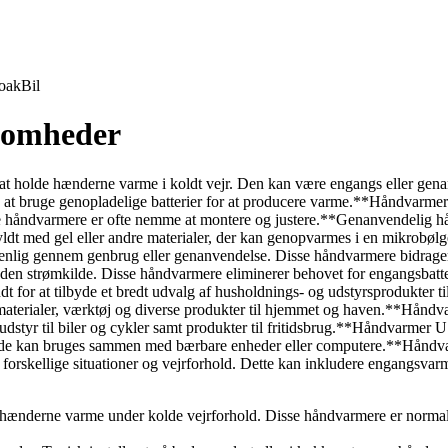
oak
Bil
ksomheder
 holde hænderne varme i koldt vejr. Den kan være engangs eller genanven
 at bruge genopladelige batterier for at producere varme.**Håndvarmer 
sse håndvarmere er ofte nemme at montere og justere.**Genanvendelig
yldt med gel eller andre materialer, der kan genopvarmes i en mikrob
jøvenlig gennem genbrug eller genanvendelse. Disse håndvarmere bidrage
anden strømkilde. Disse håndvarmere eliminerer behovet for engangsb
t for at tilbyde et bredt udvalg af husholdnings- og udstyrsprodukter 
ematerialer, værktøj og diverse produkter til hjemmet og haven.**Hån
udstyr til biler og cykler samt produkter til fritidsbrug.**Håndvarmer 
 de kan bruges sammen med bærbare enheder eller computere.**Håndvarm
 forskellige situationer og vejrforhold. Dette kan inkludere engangsva
e hænderne varme under kolde vejrforhold. Disse håndvarmere er normalt