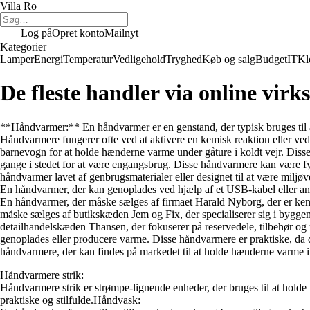
Villa Ro
Log på
Opret konto
Mailnyt
Kategorier
Lamper
Energi
Temperatur
Vedligehold
Tryghed
Køb og salg
Budget
IT
Kl
De fleste handler via online vir
**Håndvarmer:** En håndvarmer er en genstand, der typisk bruges til at
Håndvarmere fungerer ofte ved at aktivere en kemisk reaktion eller ved
barnevogn for at holde hænderne varme under gåture i koldt vejr. Di
gange i stedet for at være engangsbrug. Disse håndvarmere kan være f
håndvarmer lavet af genbrugsmaterialer eller designet til at være mil
En håndvarmer, der kan genoplades ved hjælp af et USB-kabel eller 
En håndvarmer, der måske sælges af firmaet Harald Nyborg, der er kend
måske sælges af butikskæden Jem og Fix, der specialiserer sig i bygg
detailhandelskæden Thansen, der fokuserer på reservedele, tilbehør og 
genoplades eller producere varme. Disse håndvarmere er praktiske, da
håndvarmere, der kan findes på markedet til at holde hænderne varme i
Håndvarmere strik:
Håndvarmere strik er strømpe-lignende enheder, der bruges til at hold
praktiske og stilfulde.Håndvask: