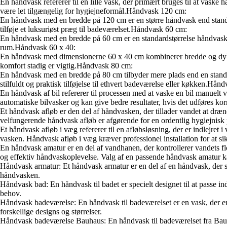
En håndvask refererer til en lille vask, der primært bruges til at vaske 
være let tilgængelig for hygiejneformål.Håndvask 120 cm:
En håndvask med en bredde på 120 cm er en større håndvask end standard
tilføje et luksuriøst præg til badeværelset.Håndvask 60 cm:
En håndvask med en bredde på 60 cm er en standardstørrelse håndvask, de
rum.Håndvask 60 x 40:
En håndvask med dimensionerne 60 x 40 cm kombinerer bredde og dybde 
komfort stadig er vigtig.Håndvask 80 cm:
En håndvask med en bredde på 80 cm tilbyder mere plads end en standar
stilfuldt og praktisk tilføjelse til ethvert badeværelse eller køkken.Håndv
En håndvask af bil refererer til processen med at vaske en bil manue
automatiske bilvasker og kan give bedre resultater, hvis det udføres ko
Et håndvask afløb er den del af håndvasken, der tillader vandet at dræn
velfungerende håndvask afløb er afgørende for en ordentlig hygiejnisk
Et håndvask afløb i væg refererer til en afløbsløsning, der er indlejre
vasken. Håndvask afløb i væg kræver professionel installation for at s
En håndvask amatur er en del af vandhanen, der kontrollerer vandets f
og effektiv håndvaskoplevelse. Valg af en passende håndvask amatur kan
Håndvask armatur: Et håndvask armatur er en del af en håndvask, der st
håndvasken.
Håndvask bad: En håndvask til badet er specielt designet til at passe ind
behov.
Håndvask badeværelse: En håndvask til badeværelset er en vask, der er d
forskellige designs og størrelser.
Håndvask badeværelse Bauhaus: En håndvask til badeværelset fra Bauhaus