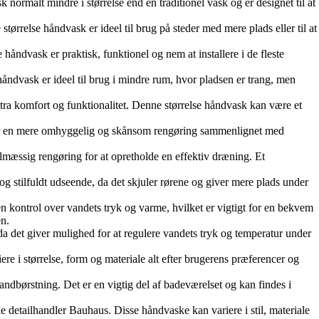
k normalt mindre i størrelse end en traditionel vask og er designet til at
rrelse håndvask er ideel til brug på steder med mere plads eller til at
åndvask er praktisk, funktionel og nem at installere i de fleste
dvask er ideel til brug i mindre rum, hvor pladsen er trang, men
ra komfort og funktionalitet. Denne størrelse håndvask kan være et
giver en mere omhyggelig og skånsom rengøring sammenlignet med
lmæssig rengøring for at opretholde en effektiv dræning. Et
og stilfuldt udseende, da det skjuler rørene og giver mere plads under
 kontrol over vandets tryk og varme, hvilket er vigtigt for en bekvem
en.
da det giver mulighed for at regulere vandets tryk og temperatur under
ere i størrelse, form og materiale alt efter brugerens præferencer og
andbørstning. Det er en vigtig del af badeværelset og kan findes i
 detailhandler Bauhaus. Disse håndvaske kan variere i stil, materiale