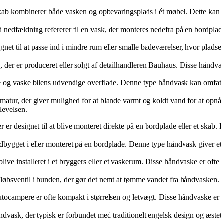
b kombinerer både vasken og opbevaringsplads i ét møbel. Dette kan v
dfældning refererer til en vask, der monteres nedefra på en bordplade
et til at passe ind i mindre rum eller smalle badeværelser, hvor plads
er er produceret eller solgt af detailhandleren Bauhaus. Disse håndvask
re og vaske bilens udvendige overflade. Denne type håndvask kan omfatte
matur, der giver mulighed for at blande varmt og koldt vand for at op
levelsen.
designet til at blive monteret direkte på en bordplade eller et skab. D
bygget i eller monteret på en bordplade. Denne type håndvask giver e
 blive installeret i et bryggers eller et vaskerum. Disse håndvaske er o
bsventil i bunden, der gør det nemt at tømme vandet fra håndvasken. De
ampere er ofte kompakt i størrelsen og letvægt. Disse håndvaske er sp
dvask, der typisk er forbundet med traditionelt engelsk design og æstet