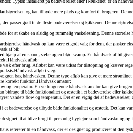
hænder. Typisk installeret på badeværelset eller i køkkenet, er en håndvas
størrelsen og kan tilbyde mere plads og komfort til brugeren. Denne stø
r passer godt til de fleste badeværelser og køkkener. Denne størrelse h
for at skabe en alsidig og rummelig vaskeløsning. Denne størrelse hån
dstørrelse håndvask og kan være et godt valg for dem, der ønsker ekst
ask af bil:
lt ved hjælp af en spand, sæbe og en blød svamp. En håndvask af bil 
rrekt.Håndvask afløb:
e væk efter brug. Afløbet kan være udsat for tilstopning og kræver rege
 praksis.Håndvask afløb i væg:
t i væggen bag håndvasken. Denne type afløb kan give et mere strømlinet 
ikre korrekt funktion.Håndvask amatur:
low og temperatur. En velfungerende håndvask amatur kan give brugeren
 bidrage til både funktionalitet og æstetik i et badeværelse eller køkk
yrer vandets flow og temperatur. Det er en vigtig del af badeværelset, 
 i et badeværelse og tilbyde både funktionalitet og æstetik. Det kan vari
esignet til at blive brugt til personlig hygiejne som håndvaskning og t
 refererer til en håndvask, der er designet og produceret af den tyske