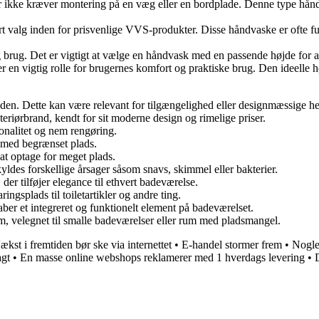
 ikke kræver montering på en væg eller en bordplade. Denne type håndva
alg inden for prisvenlige VVS-produkter. Disse håndvaske er ofte funk
brug. Det er vigtigt at vælge en håndvask med en passende højde for a
 vigtig rolle for brugernes komfort og praktiske brug. Den ideelle højd
jden. Dette kan være relevant for tilgængelighed eller designmæssige h
eriørbrand, kendt for sit moderne design og rimelige priser.
onalitet og nem rengøring.
r med begrænset plads.
 at optage for meget plads.
yldes forskellige årsager såsom snavs, skimmel eller bakterier.
der tilføjer elegance til ethvert badeværelse.
gsplads til toiletartikler og andre ting.
er et integreret og funktionelt element på badeværelset.
, velegnet til smalle badeværelser eller rum med pladsmangel.
ækst i fremtiden bør ske via internettet
•
E-handel stormer frem
•
Nogle
agt
•
En masse online webshops reklamerer med 1 hverdags levering
•