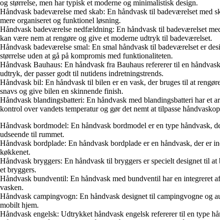
og størrelse, men har typisk et moderne og minimalistisk design.
Håndvask badeværelse med skab: En håndvask til badeværelset med ska
mere organiseret og funktionel løsning.
Håndvask badeværelse nedfældning: En håndvask til badeværelset med ne
kan være nem at rengøre og give et moderne udtryk til badeværelset.
Håndvask badeværelse smal: En smal håndvask til badeværelset er design
størrelse uden at gå på kompromis med funktionaliteten.
Håndvask Bauhaus: En håndvask fra Bauhaus refererer til en håndvask, d
udtryk, der passer godt til nutidens indretningstrends.
Håndvask bil: En håndvask til bilen er en vask, der bruges til at rengø
snavs og give bilen en skinnende finish.
Håndvask blandingsbatteri: En håndvask med blandingsbatteri har et ar
kontrol over vandets temperatur og gør det nemt at tilpasse håndvaskop
Håndvask bordmodel: En håndvask bordmodel er en type håndvask, der er 
udseende til rummet.
Håndvask bordplade: En håndvask bordplade er en håndvask, der er ind
køkkenet.
Håndvask bryggers: En håndvask til bryggers er specielt designet til at
et bryggers.
Håndvask bundventil: En håndvask med bundventil har en integreret aflø
vasken.
Håndvask campingvogn: En håndvask designet til campingvogne og autoc
mobilt hjem.
Håndvask engelsk: Udtrykket håndvask engelsk refererer til en type hån