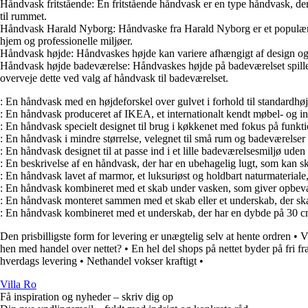
Håndvask fritstående: En fritstående håndvask er en type håndvask, der
til rummet.
Håndvask Harald Nyborg: Håndvaske fra Harald Nyborg er et populært v
hjem og professionelle miljøer.
Håndvask højde: Håndvaskes højde kan variere afhængigt af design og 
Håndvask højde badeværelse: Håndvaskes højde på badeværelset spiller en
overveje dette ved valg af håndvask til badeværelset.
: En håndvask med en højdeforskel over gulvet i forhold til standardhø
: En håndvask produceret af IKEA, et internationalt kendt møbel- og int
: En håndvask specielt designet til brug i køkkenet med fokus på funkti
: En håndvask i mindre størrelse, velegnet til små rum og badeværelse
: En håndvask designet til at passe ind i et lille badeværelsesmiljø uden
: En beskrivelse af en håndvask, der har en ubehagelig lugt, som kan sk
: En håndvask lavet af marmor, et luksuriøst og holdbart naturmateriale, 
: En håndvask kombineret med et skab under vasken, som giver opbevarin
: En håndvask monteret sammen med et skab eller et underskab, der skab
: En håndvask kombineret med et underskab, der har en dybde på 30 cm
Den prisbilligste form for levering er unægtelig selv at hente ordren
•
V
hen med handel over nettet?
•
En hel del shops på nettet byder på fri fr
hverdags levering
•
Nethandel vokser kraftigt
•
Villa Ro
Få inspiration og nyheder – skriv dig op