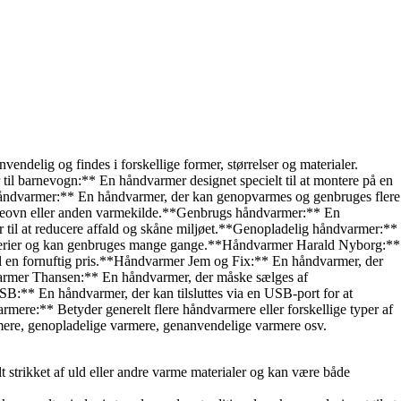
delig og findes i forskellige former, størrelser og materialer.
til barnevogn:** En håndvarmer designet specielt til at montere på en
 håndvarmer:** En håndvarmer, der kan genopvarmes og genbruges flere
ølgeovn eller anden varmekilde.**Genbrugs håndvarmer:** En
r til at reducere affald og skåne miljøet.**Genopladelig håndvarmer:**
atterier og kan genbruges mange gange.**Håndvarmer Harald Nyborg:**
til en fornuftig pris.**Håndvarmer Jem og Fix:** En håndvarmer, der
dvarmer Thansen:** En håndvarmer, der måske sælges af
USB:** En håndvarmer, der kan tilsluttes via en USB-port for at
ere:** Betyder generelt flere håndvarmere eller forskellige typer af
rmere, genopladelige varmere, genanvendelige varmere osv.
 strikket af uld eller andre varme materialer og kan være både