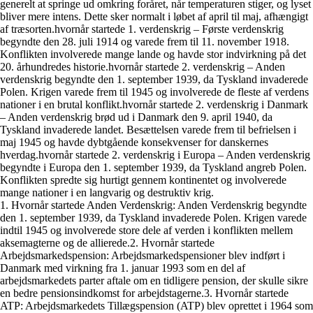
generelt at springe ud omkring foråret, når temperaturen stiger, og lyset
bliver mere intens. Dette sker normalt i løbet af april til maj, afhængigt
af træsorten.hvornår startede 1. verdenskrig – Første verdenskrig
begyndte den 28. juli 1914 og varede frem til 11. november 1918.
Konflikten involverede mange lande og havde stor indvirkning på det
20. århundredes historie.hvornår startede 2. verdenskrig – Anden
verdenskrig begyndte den 1. september 1939, da Tyskland invaderede
Polen. Krigen varede frem til 1945 og involverede de fleste af verdens
nationer i en brutal konflikt.hvornår startede 2. verdenskrig i Danmark
– Anden verdenskrig brød ud i Danmark den 9. april 1940, da
Tyskland invaderede landet. Besættelsen varede frem til befrielsen i
maj 1945 og havde dybtgående konsekvenser for danskernes
hverdag.hvornår startede 2. verdenskrig i Europa – Anden verdenskrig
begyndte i Europa den 1. september 1939, da Tyskland angreb Polen.
Konflikten spredte sig hurtigt gennem kontinentet og involverede
mange nationer i en langvarig og destruktiv krig.
1. Hvornår startede Anden Verdenskrig: Anden Verdenskrig begyndte
den 1. september 1939, da Tyskland invaderede Polen. Krigen varede
indtil 1945 og involverede store dele af verden i konflikten mellem
aksemagterne og de allierede.2. Hvornår startede
Arbejdsmarkedspension: Arbejdsmarkedspensioner blev indført i
Danmark med virkning fra 1. januar 1993 som en del af
arbejdsmarkedets parter aftale om en tidligere pension, der skulle sikre
en bedre pensionsindkomst for arbejdstagerne.3. Hvornår startede
ATP: Arbejdsmarkedets Tillægspension (ATP) blev oprettet i 1964 som