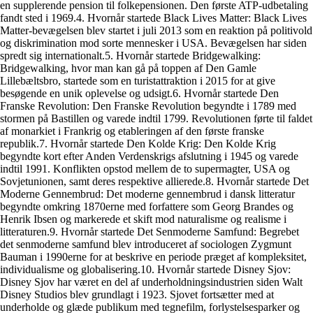
en supplerende pension til folkepensionen. Den første ATP-udbetaling
fandt sted i 1969.4. Hvornår startede Black Lives Matter: Black Lives
Matter-bevægelsen blev startet i juli 2013 som en reaktion på politivold
og diskrimination mod sorte mennesker i USA. Bevægelsen har siden
spredt sig internationalt.5. Hvornår startede Bridgewalking:
Bridgewalking, hvor man kan gå på toppen af Den Gamle
Lillebæltsbro, startede som en turistattraktion i 2015 for at give
besøgende en unik oplevelse og udsigt.6. Hvornår startede Den
Franske Revolution: Den Franske Revolution begyndte i 1789 med
stormen på Bastillen og varede indtil 1799. Revolutionen førte til faldet
af monarkiet i Frankrig og etableringen af den første franske
republik.7. Hvornår startede Den Kolde Krig: Den Kolde Krig
begyndte kort efter Anden Verdenskrigs afslutning i 1945 og varede
indtil 1991. Konflikten opstod mellem de to supermagter, USA og
Sovjetunionen, samt deres respektive allierede.8. Hvornår startede Det
Moderne Gennembrud: Det moderne gennembrud i dansk litteratur
begyndte omkring 1870erne med forfattere som Georg Brandes og
Henrik Ibsen og markerede et skift mod naturalisme og realisme i
litteraturen.9. Hvornår startede Det Senmoderne Samfund: Begrebet
det senmoderne samfund blev introduceret af sociologen Zygmunt
Bauman i 1990erne for at beskrive en periode præget af kompleksitet,
individualisme og globalisering.10. Hvornår startede Disney Sjov:
Disney Sjov har været en del af underholdningsindustrien siden Walt
Disney Studios blev grundlagt i 1923. Sjovet fortsætter med at
underholde og glæde publikum med tegnefilm, forlystelsesparker og