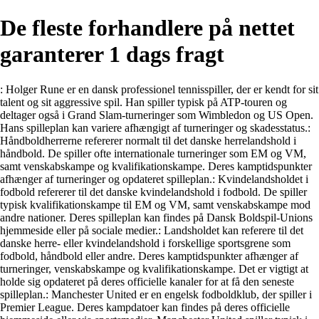
De fleste forhandlere på nettet
garanterer 1 dags fragt
: Holger Rune er en dansk professionel tennisspiller, der er kendt for sit
talent og sit aggressive spil. Han spiller typisk på ATP-touren og
deltager også i Grand Slam-turneringer som Wimbledon og US Open.
Hans spilleplan kan variere afhængigt af turneringer og skadesstatus.
:
Håndboldherrerne refererer normalt til det danske herrelandshold i
håndbold. De spiller ofte internationale turneringer som EM og VM,
samt venskabskampe og kvalifikationskampe. Deres kamptidspunkter
afhænger af turneringer og opdateret spilleplan.
: Kvindelandsholdet i
fodbold refererer til det danske kvindelandshold i fodbold. De spiller
typisk kvalifikationskampe til EM og VM, samt venskabskampe mod
andre nationer. Deres spilleplan kan findes på Dansk Boldspil-Unions
hjemmeside eller på sociale medier.
: Landsholdet kan referere til det
danske herre- eller kvindelandshold i forskellige sportsgrene som
fodbold, håndbold eller andre. Deres kamptidspunkter afhænger af
turneringer, venskabskampe og kvalifikationskampe. Det er vigtigt at
holde sig opdateret på deres officielle kanaler for at få den seneste
spilleplan.
: Manchester United er en engelsk fodboldklub, der spiller i
Premier League. Deres kampdatoer kan findes på deres officielle