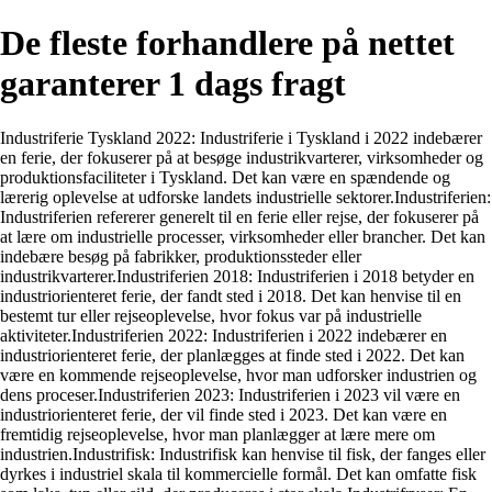
De fleste forhandlere på nettet
garanterer 1 dags fragt
Industriferie Tyskland 2022: Industriferie i Tyskland i 2022 indebærer
en ferie, der fokuserer på at besøge industrikvarterer, virksomheder og
produktionsfaciliteter i Tyskland. Det kan være en spændende og
lærerig oplevelse at udforske landets industrielle sektorer.Industriferien:
Industriferien refererer generelt til en ferie eller rejse, der fokuserer på
at lære om industrielle processer, virksomheder eller brancher. Det kan
indebære besøg på fabrikker, produktionssteder eller
industrikvarterer.Industriferien 2018: Industriferien i 2018 betyder en
industriorienteret ferie, der fandt sted i 2018. Det kan henvise til en
bestemt tur eller rejseoplevelse, hvor fokus var på industrielle
aktiviteter.Industriferien 2022: Industriferien i 2022 indebærer en
industriorienteret ferie, der planlægges at finde sted i 2022. Det kan
være en kommende rejseoplevelse, hvor man udforsker industrien og
dens proceser.Industriferien 2023: Industriferien i 2023 vil være en
industriorienteret ferie, der vil finde sted i 2023. Det kan være en
fremtidig rejseoplevelse, hvor man planlægger at lære mere om
industrien.Industrifisk: Industrifisk kan henvise til fisk, der fanges eller
dyrkes i industriel skala til kommercielle formål. Det kan omfatte fisk