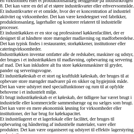
en virksomhed eller et produktionsanlæg beliggende på Industrikrogen
8. Det kan være en del af et større industrikvarter eller erhvervsområde.
Et industrikvarter er et område, hvor der er koncentration af industriel
aktivitet og virksomheder. Det kan være kendetegnet ved fabrikker,
produktionsanlæg, lagerhaller og kontorer relateret til industrielle
processer.
Et industrikøkken er en stor og professionel køkkenfacilitet, der er
designet til at håndtere store mængder madlavning og madforberedelse.
Det kan typisk findes i restauranter, storkøkkener, institutioner eller
cateringvirksomheder.
Industrikøkken inventar omfatter alle de redskaber, maskiner og udstyr,
der bruges i et industrikøkken til madlavning, opbevaring og servering
af mad. Det kan inkludere alt fra store køkkenmaskiner til gryder,
pander og serveringsvogne.
Et industrikøleskab er et stort og kraftfuldt køleskab, der bruges til at
opbevare store mængder madvarer på en sikker og hygiejnisk måde.
Det kan være udstyret med specialfunktioner og rum til at opfylde
behovene i et industrielt miljø.
Et brugt industrikøleskab er et køleskab, der tidligere har været brugt i
industrielle eller kommercielle sammenhænge og nu sælges som brugt.
Det kan være en mere økonomisk løsning for virksomheder eller
institutioner, der har brug for kølekapacitet.
Et industrilageret er et lagerlokale eller facilitet, der bruges til
opbevaring og håndtering af industrielle materialer, varer eller
produkter. Det kan være organiseret og udstyret til effektiv lagerstyring