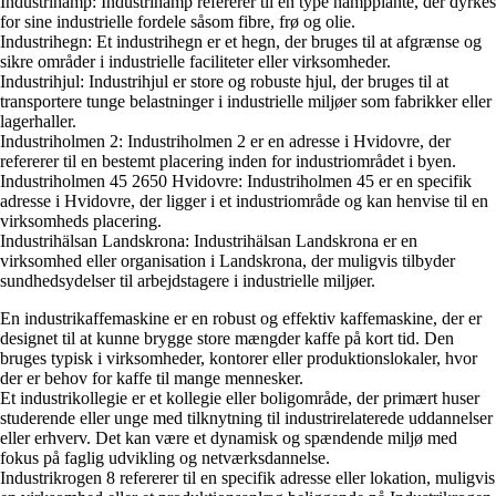
Industrihamp: Industrihamp refererer til en type hampplante, der dyrkes
for sine industrielle fordele såsom fibre, frø og olie.
Industrihegn: Et industrihegn er et hegn, der bruges til at afgrænse og
sikre områder i industrielle faciliteter eller virksomheder.
Industrihjul: Industrihjul er store og robuste hjul, der bruges til at
transportere tunge belastninger i industrielle miljøer som fabrikker eller
lagerhaller.
Industriholmen 2: Industriholmen 2 er en adresse i Hvidovre, der
refererer til en bestemt placering inden for industriområdet i byen.
Industriholmen 45 2650 Hvidovre: Industriholmen 45 er en specifik
adresse i Hvidovre, der ligger i et industriområde og kan henvise til en
virksomheds placering.
Industrihälsan Landskrona: Industrihälsan Landskrona er en
virksomhed eller organisation i Landskrona, der muligvis tilbyder
sundhedsydelser til arbejdstagere i industrielle miljøer.
En industrikaffemaskine er en robust og effektiv kaffemaskine, der er
designet til at kunne brygge store mængder kaffe på kort tid. Den
bruges typisk i virksomheder, kontorer eller produktionslokaler, hvor
der er behov for kaffe til mange mennesker.
Et industrikollegie er et kollegie eller boligområde, der primært huser
studerende eller unge med tilknytning til industrirelaterede uddannelser
eller erhverv. Det kan være et dynamisk og spændende miljø med
fokus på faglig udvikling og netværksdannelse.
Industrikrogen 8 refererer til en specifik adresse eller lokation, muligvis