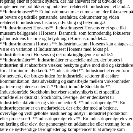
regering eller et politisk system, der har ansvaret for at udvikle og
implementere politikker og initiativer relateret til industrien i et land.2.
**Industrimuseet**: Et industrimuseum er et museum, der fokuserer på
at bevare og udstille genstande, artefakter, dokumenter og viden
relateret til industriens historie, udvikling og betydning.3.
**Industrimuseet Horsens**: Industrimuseet Horsens er et specifikt
museum beliggende i Horsens, Danmark, som formodentlig fokuserer
på industriens historie og betydning i Horsens-området.4.
**Industrimuseum Horsens**: Industrimuseum Horsens kan antages at
være en variation af Industrimuseet Horsens med fokus på
industrihistorien i Horsens og det omkringliggende område.5.
**Industrimåtter**: Industrimåtter er specielle måtter, der bruges i
industrien til at absorbere væsker, beskytte gulve mod slid og skridsikre
for at forhindre ulykker.6. **Industrinettet**: Industrinettet er en form
for netværk, der bruges inden for industrielle sektorer til at sikre
kommunikation, dataudveksling og samarbejde mellem virksomheder,
partnere og interessenter.7. **Industriområde Stockholm**:
Industriområde Stockholm henviser sandsynligvis til et specifikt
område eller distrikt i Stockholm, Sverige, der er dedikeret til
industrielle aktiviteter og virksomheder.8. **Industrioperatør**: En
industrioperatør er en medarbejder, der arbejder med at betjene,
overvåge og vedligeholde maskiner og udstyr i industriel produktion
eller processer.9. **Industrioperatør elev**: En industrioperatør elev er
en lærling eller elev, der gennemgår en uddannelse eller træning for at
lære de nødvendige færdigheder og kompetencer til at arbejde som