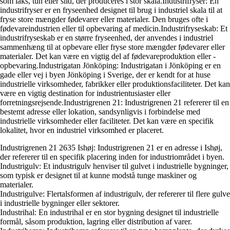
som laks, tun eller sild, der produceres i stor skala.Industrifryser: En
industrifryser er en fryseenhed designet til brug i industriel skala til at
fryse store mængder fødevarer eller materialer. Den bruges ofte i
fødevareindustrien eller til opbevaring af medicin.Industrifryseskab: Et
industrifryseskab er en større fryseenhed, der anvendes i industriel
sammenhæng til at opbevare eller fryse store mængder fødevarer eller
materialer. Det kan være en vigtig del af fødevareproduktion eller -
opbevaring.Industrigatan Jönköping: Industrigatan i Jönköping er en
gade eller vej i byen Jönköping i Sverige, der er kendt for at huse
industrielle virksomheder, fabrikker eller produktionsfaciliteter. Det kan
være en vigtig destination for industrientusiaster eller
forretningsrejsende.Industrigrenen 21: Industrigrenen 21 refererer til en
bestemt adresse eller lokation, sandsynligvis i forbindelse med
industrielle virksomheder eller faciliteter. Det kan være en specifik
lokalitet, hvor en industriel virksomhed er placeret.
Industrigrenen 21 2635 Ishøj: Industrigrenen 21 er en adresse i Ishøj,
der refererer til en specifik placering inden for industriområdet i byen.
Industrigulv: Et industrigulv henviser til gulvet i industrielle bygninger,
som typisk er designet til at kunne modstå tunge maskiner og
materialer.
Industrigulve: Flertalsformen af industrigulv, der refererer til flere gulve
i industrielle bygninger eller sektorer.
Industrihal: En industrihal er en stor bygning designet til industrielle
formål, såsom produktion, lagring eller distribution af varer.