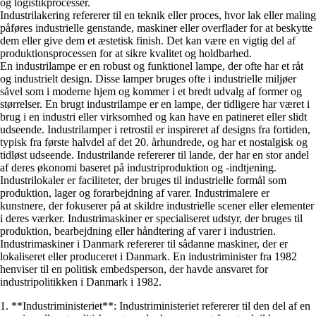
og logistikprocesser.
Industrilakering refererer til en teknik eller proces, hvor lak eller maling
påføres industrielle genstande, maskiner eller overflader for at beskytte
dem eller give dem et æstetisk finish. Det kan være en vigtig del af
produktionsprocessen for at sikre kvalitet og holdbarhed.
En industrilampe er en robust og funktionel lampe, der ofte har et råt
og industrielt design. Disse lamper bruges ofte i industrielle miljøer
såvel som i moderne hjem og kommer i et bredt udvalg af former og
størrelser. En brugt industrilampe er en lampe, der tidligere har været i
brug i en industri eller virksomhed og kan have en patineret eller slidt
udseende. Industrilamper i retrostil er inspireret af designs fra fortiden,
typisk fra første halvdel af det 20. århundrede, og har et nostalgisk og
tidløst udseende. Industrilande refererer til lande, der har en stor andel
af deres økonomi baseret på industriproduktion og -indtjening.
Industrilokaler er faciliteter, der bruges til industrielle formål som
produktion, lager og forarbejdning af varer. Industrimalere er
kunstnere, der fokuserer på at skildre industrielle scener eller elementer
i deres værker. Industrimaskiner er specialiseret udstyr, der bruges til
produktion, bearbejdning eller håndtering af varer i industrien.
Industrimaskiner i Danmark refererer til sådanne maskiner, der er
lokaliseret eller produceret i Danmark. En industriminister fra 1982
henviser til en politisk embedsperson, der havde ansvaret for
industripolitikken i Danmark i 1982.
1. **Industriministeriet**: Industriministeriet refererer til den del af en