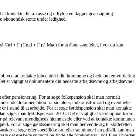
 at kontakte din a-kasse og udfylde en dagpengeansøgning.
re økonomisk støtte under ledighed.
på Ctrl + F (Cmd + F på Mac) for at åbne søgefeltet, hvor du kan
lexjob ved at kontakte jobcentret i din kommune og bede om en vurdering
 Det er vigtigt at dokumentere din nedsatte arbejdsevne og arbejdsevne i
 efter pensionering. For at søge folkepension skal man normalt
indsende dokumentation for sin alder, indkomstforhold og eventuelle
r i stand til at arbejde. For at søge førtidspension skal man kontakte
dan søger man førtidspension 2016: Det er vigtigt at være opmærksom
inger på relevant myndigheds hjemmeside eller ved at kontakte kommunen
gæld. For at søge gældssanering skal man henvende sig til skifteretten
ker at søge efter specifikke ord eller sætninger i en pdf-fil, kan man
dtaste det ønskede søgeord og finde alle forekomster i pdf-filen.Hvordan