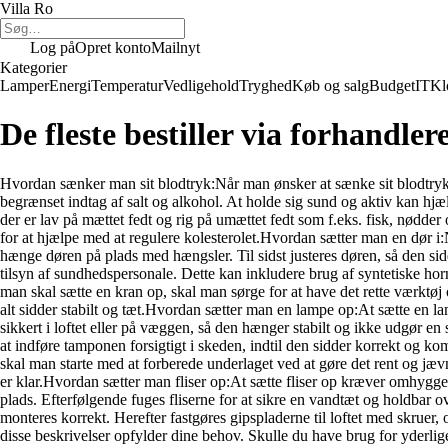
Villa Ro
Log på
Opret konto
Mailnyt
Kategorier
Lamper
Energi
Temperatur
Vedligehold
Tryghed
Køb og salg
Budget
IT
Kl
De fleste bestiller via forhandler
Hvordan sænker man sit blodtryk:Når man ønsker at sænke sit blodtryk, 
begrænset indtag af salt og alkohol. At holde sig sund og aktiv kan hjæl
der er lav på mættet fedt og rig på umættet fedt som f.eks. fisk, nødder
for at hjælpe med at regulere kolesterolet.Hvordan sætter man en dør i:
hænge døren på plads med hængsler. Til sidst justeres døren, så den si
tilsyn af sundhedspersonale. Dette kan inkludere brug af syntetiske h
man skal sætte en kran op, skal man sørge for at have det rette værktøj 
alt sidder stabilt og tæt.Hvordan sætter man en lampe op:At sætte en la
sikkert i loftet eller på væggen, så den hænger stabilt og ikke udgør 
at indføre tamponen forsigtigt i skeden, indtil den sidder korrekt og ko
skal man starte med at forberede underlaget ved at gøre det rent og jævn
er klar.Hvordan sætter man fliser op:At sætte fliser op kræver omhyggeli
plads. Efterfølgende fuges fliserne for at sikre en vandtæt og holdbar 
monteres korrekt. Herefter fastgøres gipspladerne til loftet med skruer, 
disse beskrivelser opfylder dine behov. Skulle du have brug for yderlig