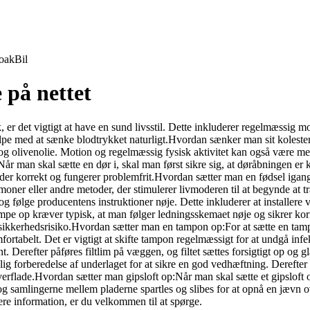
oak
Bil
e på nettet
er det vigtigt at have en sund livsstil. Dette inkluderer regelmæssig m
pe med at sænke blodtrykket naturligt.Hvordan sænker man sit kolesterolta
 og olivenolie. Motion og regelmæssig fysisk aktivitet kan også være med
Når man skal sætte en dør i, skal man først sikre sig, at døråbningen er
dder korrekt og fungerer problemfrit.Hvordan sætter man en fødsel igan
ormoner eller andre metoder, der stimulerer livmoderen til at begynde 
og følge producentens instruktioner nøje. Dette inkluderer at installere 
mpe op kræver typisk, at man følger ledningsskemaet nøje og sikrer korr
en sikkerhedsrisiko.Hvordan sætter man en tampon op:For at sætte en ta
mfortabelt. Det er vigtigt at skifte tampon regelmæssigt for at undgå in
t. Derefter påføres filtlim på væggen, og filtet sættes forsigtigt op og 
g forberedelse af underlaget for at sikre en god vedhæftning. Derefter p
overflade.Hvordan sætter man gipsloft op:Når man skal sætte et gipsloft
og samlingerne mellem pladerne spartles og slibes for at opnå en jævn ove
ere information, er du velkommen til at spørge.