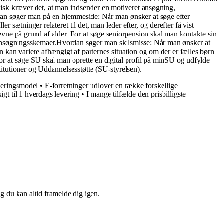
isk kræver det, at man indsender en motiveret ansøgning,
dan søger man på en hjemmeside: Når man ønsker at søge efter
 sætninger relateret til det, man leder efter, og derefter få vist
evne på grund af alder. For at søge seniorpension skal man kontakte sin
 ansøgningsskemaer.Hvordan søger man skilsmisse: Når man ønsker at
 kan variere afhængigt af parternes situation og om der er fælles børn
r at søge SU skal man oprette en digital profil på minSU og udfylde
tutioner og Uddannelsesstøtte (SU-styrelsen).
everingsmodel
•
E-forretninger udlover en række forskellige
igt til 1 hverdags levering
•
I mange tilfælde den prisbilligste
og du kan altid framelde dig igen.