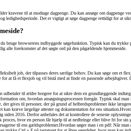
ylder kravene til at modtage dagpenge. Du kan ansøge om dagpenge ved
 ledighedsperiode. Det er vigtigt at søge dagpenge rettidigt for at sik
mmeside?
kan du bruge browserens indbyggede søgefunktion. Typisk kan du trykke 
se dig alle forekomster af det søgte ord på den pågældende hjemmeside.
 fleksibelt job, der tilpasses deres særlige behov. Du kan søge om et f
 for at få et flexjob og vil bistå med at finde en passende arbejdsgiver.
 udbetaler til ældre borgere for at sikre dem en grundlæggende indtægt
information om, hvordan ansøgningsprocessen foregår. Typisk skal man 
der gives til personer, der på grund af helbredsproblemer ikke længere e
 kan kræve lægelige attester og dokumentation for ens situation.Hvor
 sig siden 2016. Derfor anbefales det at kontrollere de seneste oplysn
oces, hvor en person får hjælp til at nedbringe eller blive fri for sin 
sagerne til ens gældsproblemer.Hvordan søger man i en pdf: Når man øns
n trykke Ctrl + F på tastaturet for at åbne søgefeltet, hvor man kan in