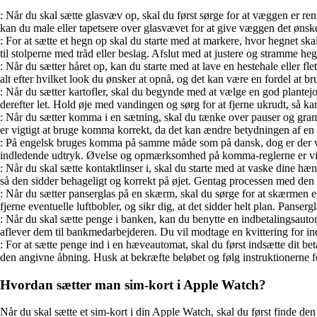
: Når du skal sætte glasvæv op, skal du først sørge for at væggen er r
kan du male eller tapetsere over glasvævet for at give væggen det øns
: For at sætte et hegn op skal du starte med at markere, hvor hegnet skal
til stolperne med tråd eller beslag. Afslut med at justere og stramme hegne
: Når du sætter håret op, kan du starte med at lave en hestehale eller fl
alt efter hvilket look du ønsker at opnå, og det kan være en fordel at b
: Når du sætter kartofler, skal du begynde med at vælge en god plante
derefter let. Hold øje med vandingen og sørg for at fjerne ukrudt, så ka
: Når du sætter komma i en sætning, skal du tænke over pauser og gramm
er vigtigt at bruge komma korrekt, da det kan ændre betydningen af en
: På engelsk bruges komma på samme måde som på dansk, dog er der viss
indledende udtryk. Øvelse og opmærksomhed på komma-reglerne er vigt
: Når du skal sætte kontaktlinser i, skal du starte med at vaske dine hæ
så den sidder behageligt og korrekt på øjet. Gentag processen med den 
: Når du sætter panserglas på en skærm, skal du sørge for at skærmen er r
fjerne eventuelle luftbobler, og sikr dig, at det sidder helt plan. Panse
: Når du skal sætte penge i banken, kan du benytte en indbetalingsaut
aflever dem til bankmedarbejderen. Du vil modtage en kvittering for
: For at sætte penge ind i en hæveautomat, skal du først indsætte dit 
den angivne åbning. Husk at bekræfte beløbet og følg instruktionerne for
Hvordan sætter man sim-kort i Apple Watch?
Når du skal sætte et sim-kort i din Apple Watch, skal du først finde den li