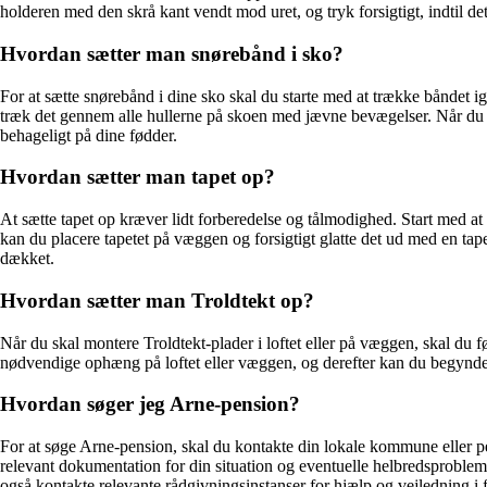
holderen med den skrå kant vendt mod uret, og tryk forsigtigt, indtil d
Hvordan sætter man snørebånd i sko?
For at sætte snørebånd i dine sko skal du starte med at trække båndet ig
træk det gennem alle hullerne på skoen med jævne bevægelser. Når du nå
behageligt på dine fødder.
Hvordan sætter man tapet op?
At sætte tapet op kræver lidt forberedelse og tålmodighed. Start med at m
kan du placere tapetet på væggen og forsigtigt glatte det ud med en tape
dækket.
Hvordan sætter man Troldtekt op?
Når du skal montere Troldtekt-plader i loftet eller på væggen, skal du fø
nødvendige ophæng på loftet eller væggen, og derefter kan du begynde a
Hvordan søger jeg Arne-pension?
For at søge Arne-pension, skal du kontakte din lokale kommune eller 
relevant dokumentation for din situation og eventuelle helbredsproble
også kontakte relevante rådgivningsinstanser for hjælp og vejledning i