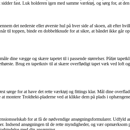
et sidder fast. Luk holderen igen med samme værktøj, og sørg for, at den
ennem det nederste eller øverste hul på hver side af skoen, alt efter hvi
r til toppen, binde en dobbeltknude for at sikre, at båndet ikke går op
åle dine vægge og skære tapetet til i passende størrelser. Påfør tapetklis
tbørste. Brug en tapetkniv til at skære overflødigt tapet væk ved loft og
rst sørge for at have det rette værktøj og fittings klar. Mål dine overfla
t montere Troldtekt-pladerne ved at klikke dem på plads i ophængene. Sø
pensionsselskab for at få de nødvendige ansøgningsformularer. Udfyld
mer. Indsend ansøgningen til de rette myndigheder, og vær opmærksom på
 forbindelse med din ansøgning.