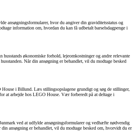
lde ansøgningsformularer, hvor du angiver din graviditetsstatus og
modtage information om, hvordan du kan få udbetalt barselsdagpenge i
din husstands økonomiske forhold, lejeomkostninger og andre relevante
 husstanden. Når din ansøgning er behandlet, vil du modtage besked
ouse i Billund. Læs stillingsopslagene grundigt og søg de stillinger,
n for at arbejde hos LEGO House. Vær forberedt på at deltage i
g Danmark ved at udfylde ansøgningsformularer og vedhæfte nødvendig
r din ansøgning er behandlet, vil du modtage besked om, hvorvidt du er