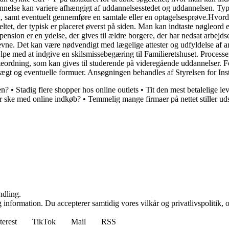
nnelse kan variere afhængigt af uddannelsesstedet og uddannelsen. Typ
d, samt eventuelt gennemføre en samtale eller en optagelsesprøve.Hvor
t, der typisk er placeret øverst på siden. Man kan indtaste nøgleord eller
sion er en ydelse, der gives til ældre borgere, der har nedsat arbejds
evne. Det kan være nødvendigt med lægelige attester og udfyldelse af
pe med at indgive en skilsmissebegæring til Familieretshuset. Processen
ordning, som kan gives til studerende på videregående uddannelser. Fo
t og eventuelle formuer. Ansøgningen behandles af Styrelsen for Insti
en?
•
Stadig flere shopper hos online outlets
•
Tit den mest betalelige l
r ske med online indkøb?
•
Temmelig mange firmaer på nettet stiller uds
ndling.
 information. Du accepterer samtidig vores vilkår og privatlivspolitik, 
terest
TikTok
Mail
RSS