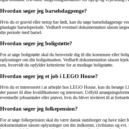
Hvordan søger jeg barselsdagpenge?
Hvis du er gravid eller netop har født, kan du søge barselsdagpenge ve
planlagte barselsperiode. Vedhæft eventuel dokumentation såsom lægeer
din periode med barsel.
Hvordan søger jeg boligstøtte?
For at søge boligstøtte skal du henvende dig til din kommune eller bol
oplysninger om din boligsituation. Vedhæft dokumentation såsom leje
om, hvorvidt du opfylder kriterierne for at modtage boligstøtte.
Hvordan søger jeg et job i LEGO House?
Hvis du er interesseret i at arbejde hos LEGO House, kan du besøge LE
der passer til dine kvalifikationer og interesser. Udfyld ansøgningsfor
eventuelle jobsamtaler eller prøver, hvis du bliver inviteret til at fortsæt
Hvordan søger jeg folkepension?
For at søge folkepension skal du være dansk statsborger og have nåe
dokumentation såsom oplysninger om din indkomst, civilstatus og evt. 