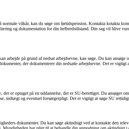
å normale vilkår, kan du søge om førtidspension. Kontakta kotakta ko
æring og dokumentation for din helbredstilstand. Din sag vil blive vu
e kan arbejde på grund af nedsat arbejdsevne, kan søge. Du kan ansøge
okumenter, der dokumenterer din nedsatte arbejdsevne. Det er vigtigt
e, der er optaget på en uddannelse, der er SU-berettiget. Du ansøger 
tægt og eventuel forsørgerpligt. Det er vigtigt at søge SU rettidigt for 
 myndigheders dokumenter. Du kan søge aktindsigt ved at kontakte den re
t i. Myndigheden har pligt til at behandle din anmodning om aktindsigt 