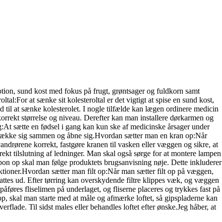
otion, sund kost med fokus på frugt, grøntsager og fuldkorn samt
l:For at sænke sit kolesteroltal er det vigtigt at spise en sund kost,
 til at sænke kolesterolet. I nogle tilfælde kan lægen ordinere medicin
 korrekt størrelse og niveau. Derefter kan man installere dørkarmen og
g:At sætte en fødsel i gang kan kun ske af medicinske årsager under
at trække sig sammen og åbne sig.Hvordan sætter man en kran op:Når
vandrørene korrekt, fastgøre kranen til vasken eller væggen og sikre, at
ekt tilslutning af ledninger. Man skal også sørge for at montere lampen
mpon op skal man følge produktets brugsanvisning nøje. Dette inkluderer
fektioner.Hvordan sætter man filt op:Når man sætter filt op på væggen,
glattes ud. Efter tørring kan overskydende filtre klippes væk, og væggen
åføres fliselimen på underlaget, og fliserne placeres og trykkes fast på
 op, skal man starte med at måle og afmærke loftet, så gipspladerne kan
rflade. Til sidst males eller behandles loftet efter ønske.Jeg håber, at