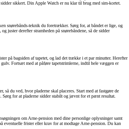
 sidder sikkert. Din Apple Watch er nu klar til brug med sim-kortet.
lken snørebånds-teknik du foretrækker. Sørg for, at båndet er lige, og
, og juster derefter stramheden på snørebåndene, så de sidder
ter på bagsiden af tapetet, og lad det trække i et par minutter. Herefter
 gulv. Fortsæt med at påføre tapetstrimlerne, indtil hele væggen er
der, så du ved, hvor pladerne skal placeres. Start med at fastgøre de
rg for at pladerne sidder stabilt og jævnt for et pænt resultat.
 ansøgningen om Arne-pension med dine personlige oplysninger samt
 eventuelle frister eller krav for at modtage Arne-pension. Du kan