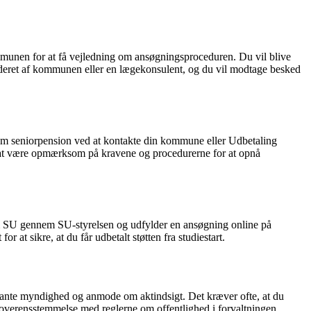
mmunen for at få vejledning om ansøgningsproceduren. Du vil blive
rderet af kommunen eller en lægekonsulent, og du vil modtage besked
 om seniorpension ved at kontakte din kommune eller Udbetaling
 at være opmærksom på kravene og procedurerne for at opnå
om SU gennem SU-styrelsen og udfylder en ansøgning online på
at sikre, at du får udbetalt støtten fra studiestart.
levante myndighed og anmode om aktindsigt. Det kræver ofte, at du
i overensstemmelse med reglerne om offentlighed i forvaltningen.