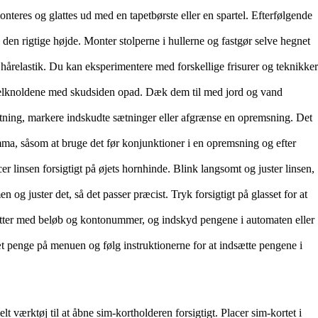
teres og glattes ud med en tapetbørste eller en spartel. Efterfølgende
i den rigtige højde. Monter stolperne i hullerne og fastgør selve hegnet
en hårelastik. Du kan eksperimentere med forskellige frisurer og teknikker
offelknoldene med skudsiden opad. Dæk dem til med jord og vand
ætning, markere indskudte sætninger eller afgrænse en opremsning. Det
mma, såsom at bruge det før konjunktioner i en opremsning og efter
r linsen forsigtigt på øjets hornhinde. Blink langsomt og juster linsen,
 og juster det, så det passer præcist. Tryk forsigtigt på glasset for at
nketter med beløb og kontonummer, og indskyd pengene i automaten eller
æt penge på menuen og følg instruktionerne for at indsætte pengene i
elt værktøj til at åbne sim-kortholderen forsigtigt. Placer sim-kortet i