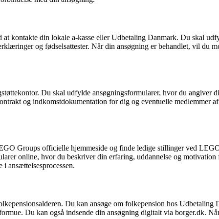
d at kontakte din lokale a-kasse eller Udbetaling Danmark. Du skal udfy
klæringer og fødselsattester. Når din ansøgning er behandlet, vil du 
igstøttekontor. Du skal udfylde ansøgningsformularer, hvor du angiver 
kontrakt og indkomstdokumentation for dig og eventuelle medlemmer af
GO Groups officielle hjemmeside og finde ledige stillinger ved LEGO H
mularer online, hvor du beskriver din erfaring, uddannelse og motivatio
te i ansættelsesprocessen.
t folkepensionsalderen. Du kan ansøge om folkepension hos Udbetalin
formue. Du kan også indsende din ansøgning digitalt via borger.dk. Nå