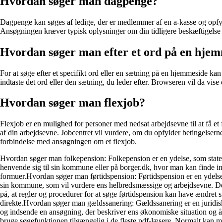
Hvordan søger man dagpenge?
Dagpenge kan søges af ledige, der er medlemmer af en a-kasse og opf
Ansøgningen kræver typisk oplysninger om din tidligere beskæftigelse og
Hvordan søger man efter et ord på en hje
For at søge efter et specifikt ord eller en sætning på en hjemmeside 
indtaste det ord eller den sætning, du leder efter. Browseren vil da vi
Hvordan søger man flexjob?
Flexjob er en mulighed for personer med nedsat arbejdsevne til at få et
af din arbejdsevne. Jobcentret vil vurdere, om du opfylder betingelserne
forbindelse med ansøgningen om et flexjob.
Hvordan søger man folkepension: Folkepension er en ydelse, som staten
henvende sig til sin kommune eller på borger.dk, hvor man kan finde 
formuer.Hvordan søger man førtidspension: Førtidspension er en ydelse, 
sin kommune, som vil vurdere ens helbredsmæssige og arbejdsevne. Det
på, at regler og procedurer for at søge førtidspension kan have ændret
direkte.Hvordan søger man gældssanering: Gældssanering er en juridisk pr
og indsende en ansøgning, der beskriver ens økonomiske situation og år
bruge søgefunktionen tilgængelig i de fleste pdf-læsere. Normalt kan ma