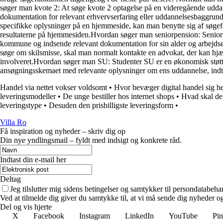
søger man kvote 2: At søge kvote 2 optagelse på en videregående udda
dokumentation for relevant erhvervserfaring eller uddannelsesbaggrun
specifikke oplysninger på en hjemmeside, kan man benytte sig af søgefelte
resultaterne på hjemmesiden.Hvordan søger man seniorpension: Seniorpen
kommune og indsende relevant dokumentation for sin alder og arbejds
søge om skilsmisse, skal man normalt kontakte en advokat, der kan hjæl
involveret.Hvordan søger man SU: Studenter SU er en økonomisk støtte
ansøgningsskemaet med relevante oplysninger om ens uddannelse, indtæg
Handel via nettet vokser voldsomt
•
Hvor bevæger digital handel sig h
leveringsmodeller
•
De unge bestiller hos internet shops
•
Hvad skal de
leveringstype
•
Desuden den prisbilligste leveringsform
•
Villa Ro
Få inspiration og nyheder – skriv dig op
Din nye yndlingsmail – fyldt med indsigt og konkrete råd.
Indtast din e-mail her
Deltag
Jeg tilslutter mig sidens betingelser og samtykker til persondatabeha
Ved at tilmelde dig giver du samtykke til, at vi må sende dig nyheder og
Del og vis hjerte
X
Facebook
Instagram
LinkedIn
YouTube
Pin