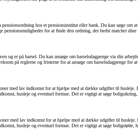
ensionsordning hos et pensionsinstitut eller bank. Du kan søge om at o
ige pensionsmuligheder for at finde den ordning, der bedst matcher din
ven og er på barsel. Du kan ansøge om barselsdagpenge via din arbejdsg
ksom på reglerne og fristerne for at ansøge om barselsdagpenge for at s
personer med lav indkomst for at hjælpe med at dække udgifter til husl
st, husleje og eventuel formue. Det er vigtigt at søge boligsikring, h
ersoner med lav indkomst for at hjælpe med at dække udgifter til husle
st, husleje og eventuel formue. Det er vigtigt at søge boligstøtte, hvi