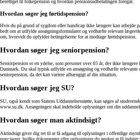
berettiget til folkepension og hvordan pensionsudbetalingen foregår.
Hvordan søger jeg førtidspension?
Hvis du på grund af sygdom eller handicap ikke længere kan arbejde p
bedt om at udfylde ansøgningsformularer og vedhæfte relevant lægeerkl
om, hvorvidt du opfylder betingelserne for at modtage førtidspension.
Hvordan søger jeg seniorpension?
Seniorpension er en ydelse, som personer over 65 år, der ikke længer
Danmark. Du skal typisk udfylde en ansøgning og vedhæfte relevante d
seniorpension, da det kan variere afhængigt af din situation.
Hvordan søger jeg SU?
SU, også kendt som Statens Uddannelsesstøtte, kan søges af studerend
www.su.dk. Ansøgningen skal indeholde oplysninger om din uddannelse, ind
Hvordan søger man aktindsigt?
Aktindsigt giver dig ret til at få adgang til oplysninger i offentlige
præciserer, hvilke dokumenter eller oplysninger du ønsker at få indsig