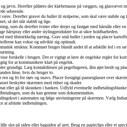
en og jævn. Herefter påføres der klæbemasse på væggen, og glasvævet mon
kede udseende.
 være. Derefter graver du huller til stolperne, som skal være stabile og 
t, så det står stabilt og lige.
etning, som du derefter tvister eller drejer og fastgør med hårnåle eller 
ruge hårspray eller andre stylingprodukter for at sikre holdbarheden.
jord med tilstrækkelig næring. Grav små huller i jorden og placer kart
rtoflerne kan vokse og udvikle sig optimalt.
atisk struktur. Kommaet bruges blandt andet til at adskille led i en s
 sætning.
e forskelle i brugen. Det er vigtigt at lære de engelske regler for ko
ig for at kommunikere klart på engelsk.
nder grundigt. Læg kontaktlinsen på pegefingeren, åbn øjet bredt og place
anden linse, hvis du bruger to.
en og fri for støv og snavs. Placer forsigtigt panserglasset over skærmen
rglasset beskytter skærmen mod ridser og skader.
omat eller gå til skranken i banken. Udfyld eventuelle indbetalingsbla
 indbetalingen, som du kan gemme som dokumentation.
betalingskort i automaten og følge anvisningerne på skærmen. Vælg Inds
 at afslutte indbetalingen.
lle slot på siden eller bagsiden af uret. Brug en papirclips eller et speci