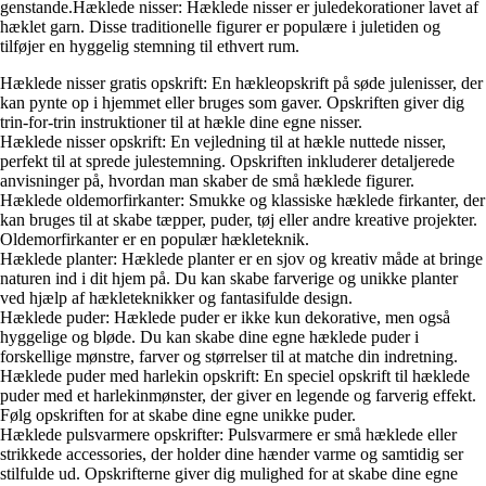
genstande.Hæklede nisser: Hæklede nisser er juledekorationer lavet af
hæklet garn. Disse traditionelle figurer er populære i juletiden og
tilføjer en hyggelig stemning til ethvert rum.
Hæklede nisser gratis opskrift: En hækleopskrift på søde julenisser, der
kan pynte op i hjemmet eller bruges som gaver. Opskriften giver dig
trin-for-trin instruktioner til at hækle dine egne nisser.
Hæklede nisser opskrift: En vejledning til at hækle nuttede nisser,
perfekt til at sprede julestemning. Opskriften inkluderer detaljerede
anvisninger på, hvordan man skaber de små hæklede figurer.
Hæklede oldemorfirkanter: Smukke og klassiske hæklede firkanter, der
kan bruges til at skabe tæpper, puder, tøj eller andre kreative projekter.
Oldemorfirkanter er en populær hækleteknik.
Hæklede planter: Hæklede planter er en sjov og kreativ måde at bringe
naturen ind i dit hjem på. Du kan skabe farverige og unikke planter
ved hjælp af hækleteknikker og fantasifulde design.
Hæklede puder: Hæklede puder er ikke kun dekorative, men også
hyggelige og bløde. Du kan skabe dine egne hæklede puder i
forskellige mønstre, farver og størrelser til at matche din indretning.
Hæklede puder med harlekin opskrift: En speciel opskrift til hæklede
puder med et harlekinmønster, der giver en legende og farverig effekt.
Følg opskriften for at skabe dine egne unikke puder.
Hæklede pulsvarmere opskrifter: Pulsvarmere er små hæklede eller
strikkede accessories, der holder dine hænder varme og samtidig ser
stilfulde ud. Opskrifterne giver dig mulighed for at skabe dine egne