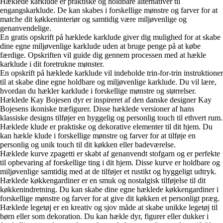
Hæklede karklude er praktiske og holdbare alternativer til
engangskarklude. De kan skabes i forskellige mønstre og farver for at
matche dit køkkeninteriør og samtidig være miljøvenlige og
genanvendelige.
En gratis opskrift på hæklede karklude giver dig mulighed for at skabe
dine egne miljøvenlige karklude uden at bruge penge på at købe
færdige. Opskriften vil guide dig gennem processen med at hækle
karklude i dit foretrukne mønster.
En opskrift på hæklede karklude vil indeholde trin-for-trin instruktioner
til at skabe dine egne holdbare og miljøvenlige karklude. Du vil lære,
hvordan du hækler karklude i forskellige mønstre og størrelser.
Hæklede Kay Bojesen dyr er inspireret af den danske designer Kay
Bojesens ikoniske træfigurer. Disse hæklede versioner af hans
klassiske designs tilføjer en hyggelig og personlig touch til ethvert rum.
Hæklede klude er praktiske og dekorative elementer til dit hjem. Du
kan hækle klude i forskellige mønstre og farver for at tilføje en
personlig og unik touch til dit køkken eller badeværelse.
Hæklede kurve zpagetti er skabt af genanvendt stofgarn og er perfekte
til opbevaring af forskellige ting i dit hjem. Disse kurve er holdbare og
miljøvenlige samtidig med at de tilføjer et rustikt og hyggeligt udtryk.
Hæklede køkkengardiner er en smuk og nostalgisk tilføjelse til dit
køkkenindretning. Du kan skabe dine egne hæklede køkkengardiner i
forskellige mønstre og farver for at give dit køkken et personligt præg.
Hæklede legetøj er en kreativ og sjov måde at skabe unikke legetøj til
børn eller som dekoration. Du kan hækle dyr, figurer eller dukker i