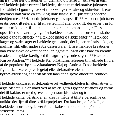
alt fra juletræer og stjerner til julemand og rensdyr, alt lavet af garn.-
**Hæklede juletræer:** Hæklede juletræer er dekorative juletræer
fremstillet af garn og hæklet i forskellige mønstre og størrelser. Disse
juletræer kan være en smuk og unik tilføjelse til julefestlighederne
derhjemme.- **Hæklede juletræer gratis opskrift:** Hæklede juletræer
gratis opskrift refererer til en vejledning eller opskrift, der giver trin-for-
trin instruktioner til at hækle juletræer uden omkostninger. Disse
opskrifter kan være nyttige for hækleentusiaster, der ønsker at skabe
deres egne juletræer.- **Hæklede kager og søde sager:** Hæklede
kager og søde sager er hæklede genstande, der ligner realistiske kager,
muffins, slik eller andre søde dessertvarer. Disse hæklede kreationer
kan være sjove dekorationer eller legetøj til børn eller bare en kreativ
måde at udtrykke kærlighed til bagning og søde sager.- **Hæklede
Kaj og Andrea:** Hæklede Kaj og Andrea refererer til hæklede figurer
af de populære børne-tv-karakterer Kaj og Andrea. Disse hæklede
figurer kan være sjove legetøj eller dekorative elementer i
børneværelset og er et hit blandt fans af de sjove duoer fra børne-tv.
Hæklede kaktusser er dekorative og vedligeholdelsesfri alternativer til
ægte planter. De er skabt ved at hækle garn i grønne nuancer og forme
det til kaktusser med sjove detaljer som blomster og torne.
Hæklede kanter på strik er en kreativ måde at tilføje personlige og
unikke detaljer til dine strikkeprojekter. Du kan bruge forskellige
hæklede mønstre og farver for at skabe smukke kanter på dine
strikkede items.