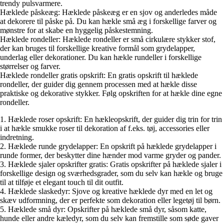
trendy pulsvarmere.
Hæklede påskeæg: Hæklede påskeæg er en sjov og anderledes måde
at dekorere til påske på. Du kan hækle små æg i forskellige farver og
mønstre for at skabe en hyggelig påskestemning.
Hæklede rondeller: Hæklede rondeller er små cirkulære stykker stof,
der kan bruges til forskellige kreative formål som grydelapper,
underlag eller dekorationer. Du kan hækle rundeller i forskellige
størrelser og farver.
Hæklede rondeller gratis opskrift: En gratis opskrift til hæklede
rondeller, der guider dig gennem processen med at hækle disse
praktiske og dekorative stykker. Følg opskriften for at hækle dine egne
rondeller.
1. Hæklede roser opskrift: En hækleopskrift, der guider dig trin for trin
i at hækle smukke roser til dekoration af f.eks. tøj, accessories eller
indretning.
2. Hæklede runde grydelapper: En opskrift på hæklede grydelapper i
runde former, der beskytter dine hænder mod varme gryder og pander.
3. Hæklede sjaler opskrifter gratis: Gratis opskrifter på hæklede sjaler i
forskellige design og sværhedsgrader, som du selv kan hækle og bruge
til at tilføje et elegant touch til dit outfit.
4. Hæklede slaskedyr: Sjove og kreative hæklede dyr med en let og
skæv udformning, der er perfekte som dekoration eller legetøj til børn.
5. Hæklede små dyr: Opskrifter på hæklede små dyr, såsom katte,
hunde eller andre kæledyr, som du selv kan fremstille som søde gaver