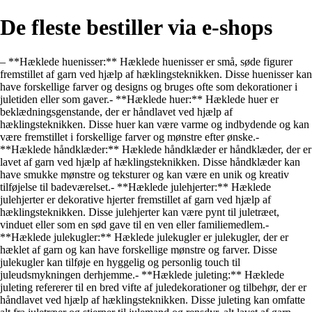
De fleste bestiller via e-shops
– **Hæklede huenisser:** Hæklede huenisser er små, søde figurer
fremstillet af garn ved hjælp af hæklingsteknikken. Disse huenisser kan
have forskellige farver og designs og bruges ofte som dekorationer i
juletiden eller som gaver.- **Hæklede huer:** Hæklede huer er
beklædningsgenstande, der er håndlavet ved hjælp af
hæklingsteknikken. Disse huer kan være varme og indbydende og kan
være fremstillet i forskellige farver og mønstre efter ønske.-
**Hæklede håndklæder:** Hæklede håndklæder er håndklæder, der er
lavet af garn ved hjælp af hæklingsteknikken. Disse håndklæder kan
have smukke mønstre og teksturer og kan være en unik og kreativ
tilføjelse til badeværelset.- **Hæklede julehjerter:** Hæklede
julehjerter er dekorative hjerter fremstillet af garn ved hjælp af
hæklingsteknikken. Disse julehjerter kan være pynt til juletræet,
vinduet eller som en sød gave til en ven eller familiemedlem.-
**Hæklede julekugler:** Hæklede julekugler er julekugler, der er
hæklet af garn og kan have forskellige mønstre og farver. Disse
julekugler kan tilføje en hyggelig og personlig touch til
juleudsmykningen derhjemme.- **Hæklede juleting:** Hæklede
juleting refererer til en bred vifte af juledekorationer og tilbehør, der er
håndlavet ved hjælp af hæklingsteknikken. Disse juleting kan omfatte