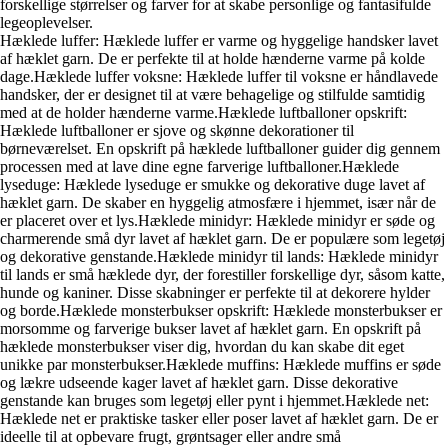
forskellige størrelser og farver for at skabe personlige og fantasifulde
legeoplevelser.
Hæklede luffer: Hæklede luffer er varme og hyggelige handsker lavet
af hæklet garn. De er perfekte til at holde hænderne varme på kolde
dage.Hæklede luffer voksne: Hæklede luffer til voksne er håndlavede
handsker, der er designet til at være behagelige og stilfulde samtidig
med at de holder hænderne varme.Hæklede luftballoner opskrift:
Hæklede luftballoner er sjove og skønne dekorationer til
børneværelset. En opskrift på hæklede luftballoner guider dig gennem
processen med at lave dine egne farverige luftballoner.Hæklede
lyseduge: Hæklede lyseduge er smukke og dekorative duge lavet af
hæklet garn. De skaber en hyggelig atmosfære i hjemmet, især når de
er placeret over et lys.Hæklede minidyr: Hæklede minidyr er søde og
charmerende små dyr lavet af hæklet garn. De er populære som legetøj
og dekorative genstande.Hæklede minidyr til lands: Hæklede minidyr
til lands er små hæklede dyr, der forestiller forskellige dyr, såsom katte,
hunde og kaniner. Disse skabninger er perfekte til at dekorere hylder
og borde.Hæklede monsterbukser opskrift: Hæklede monsterbukser er
morsomme og farverige bukser lavet af hæklet garn. En opskrift på
hæklede monsterbukser viser dig, hvordan du kan skabe dit eget
unikke par monsterbukser.Hæklede muffins: Hæklede muffins er søde
og lækre udseende kager lavet af hæklet garn. Disse dekorative
genstande kan bruges som legetøj eller pynt i hjemmet.Hæklede net:
Hæklede net er praktiske tasker eller poser lavet af hæklet garn. De er
ideelle til at opbevare frugt, grøntsager eller andre små