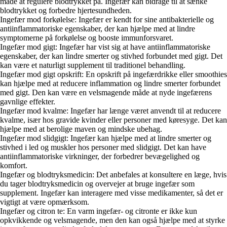
måde at regulere blodtrykket på. Ingefær kan bidrage til at sænke
blodtrykket og forbedre hjertesundheden.
Ingefær mod forkølelse: Ingefær er kendt for sine antibakterielle og
antiinflammatoriske egenskaber, der kan hjælpe med at lindre
symptomerne på forkølelse og booste immunforsvaret.
Ingefær mod gigt: Ingefær har vist sig at have antiinflammatoriske
egenskaber, der kan lindre smerter og stivhed forbundet med gigt. Det
kan være et naturligt supplement til traditionel behandling.
Ingefær mod gigt opskrift: En opskrift på ingefærdrikke eller smoothies
kan hjælpe med at reducere inflammation og lindre smerter forbundet
med gigt. Den kan være en velsmagende måde at nyde ingefærens
gavnlige effekter.
Ingefær mod kvalme: Ingefær har længe været anvendt til at reducere
kvalme, især hos gravide kvinder eller personer med køresyge. Det kan
hjælpe med at berolige maven og mindske ubehag.
Ingefær mod slidgigt: Ingefær kan hjælpe med at lindre smerter og
stivhed i led og muskler hos personer med slidgigt. Det kan have
antiinflammatoriske virkninger, der forbedrer bevægelighed og
komfort.
Ingefær og blodtryksmedicin: Det anbefales at konsultere en læge, hvis
du tager blodtryksmedicin og overvejer at bruge ingefær som
supplement. Ingefær kan interagere med visse medikamenter, så det er
vigtigt at være opmærksom.
Ingefær og citron te: En varm ingefær- og citronte er ikke kun
opkvikkende og velsmagende, men den kan også hjælpe med at styrke