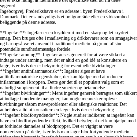
det er ikke muligt at identificere det specifikke sted ud fra dette
søgeord.
Ingeborgvej, Frederikshavn er en adresse i byen Frederikshavn i
Danmark. Det er sandsynligvis et boligområde eller en virksomhed
beliggende på denne adresse.
**Ingefær**: Ingefær er en krydderurt med en skarp og let krydret
smag. Den bruges ofte i madlavning og drikkevarer som en smagsgiver
og har også været anvendt i traditionel medicin på grund af sine
potentielle sundhedsmæssige fordele.
**Ingefær amning**: Ingefær anses generelt for at være sikkert at
indtage under amning, men det er altid en god idé at konsultere en
læge, især hvis der er bekymring for eventuelle bivirkninger.
**Ingefær antiinflammatorisk**: Ingefær siges at have
antiinflammatoriske egenskaber, der kan hjælpe med at reducere
inflammation i kroppen. Dette gør det til et populært valg som et
naturligt supplement til at lindre smerter og betændelse.
**Ingefær bivirkninger**: Mens ingefær generelt betragtes som sikkert
at indtage i moderate mængder, kan nogle mennesker opleve
bivirkninger såsom maveproblemer eller allergiske reaktioner. Det
anbefales altid at konsultere en læge, hvis der er bekymring.
**Ingefær blodfortyndende**: Nogle studier indikerer, at ingefær kan
have en blodfortyndende effekt, hvilket betyder, at det kan hjælpe med
at forhindre dannelse af blodpropper. Det er vigtigt at være
opmærksom på dette, især hvis man tager blodfortyndende medicin.