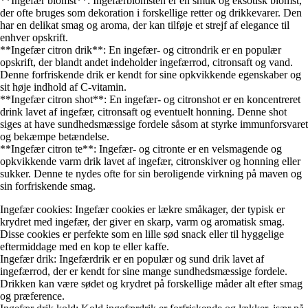
**Ingefær blomst**: Ingefærblomsten er en smuk og eksotisk blomst,
der ofte bruges som dekoration i forskellige retter og drikkevarer. Den
har en delikat smag og aroma, der kan tilføje et strejf af elegance til
enhver opskrift.
**Ingefær citron drik**: En ingefær- og citrondrik er en populær
opskrift, der blandt andet indeholder ingefærrod, citronsaft og vand.
Denne forfriskende drik er kendt for sine opkvikkende egenskaber og
sit høje indhold af C-vitamin.
**Ingefær citron shot**: En ingefær- og citronshot er en koncentreret
drink lavet af ingefær, citronsaft og eventuelt honning. Denne shot
siges at have sundhedsmæssige fordele såsom at styrke immunforsvaret
og bekæmpe betændelse.
**Ingefær citron te**: Ingefær- og citronte er en velsmagende og
opkvikkende varm drik lavet af ingefær, citronskiver og honning eller
sukker. Denne te nydes ofte for sin beroligende virkning på maven og
sin forfriskende smag.
Ingefær cookies: Ingefær cookies er lækre småkager, der typisk er
krydret med ingefær, der giver en skarp, varm og aromatisk smag.
Disse cookies er perfekte som en lille sød snack eller til hyggelige
eftermiddage med en kop te eller kaffe.
Ingefær drik: Ingefærdrik er en populær og sund drik lavet af
ingefærrod, der er kendt for sine mange sundhedsmæssige fordele.
Drikken kan være sødet og krydret på forskellige måder alt efter smag
og præference.