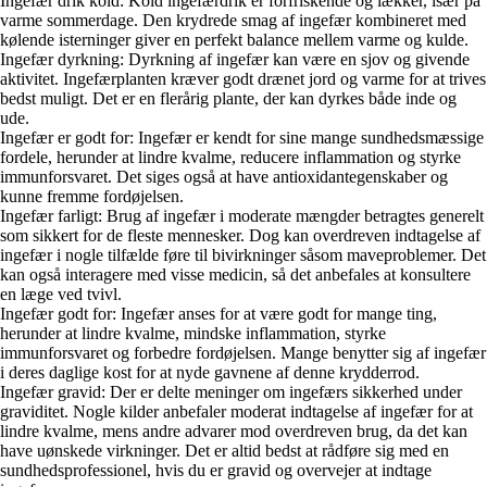
Ingefær drik kold: Kold ingefærdrik er forfriskende og lækker, især på
varme sommerdage. Den krydrede smag af ingefær kombineret med
kølende isterninger giver en perfekt balance mellem varme og kulde.
Ingefær dyrkning: Dyrkning af ingefær kan være en sjov og givende
aktivitet. Ingefærplanten kræver godt drænet jord og varme for at trives
bedst muligt. Det er en flerårig plante, der kan dyrkes både inde og
ude.
Ingefær er godt for: Ingefær er kendt for sine mange sundhedsmæssige
fordele, herunder at lindre kvalme, reducere inflammation og styrke
immunforsvaret. Det siges også at have antioxidantegenskaber og
kunne fremme fordøjelsen.
Ingefær farligt: Brug af ingefær i moderate mængder betragtes generelt
som sikkert for de fleste mennesker. Dog kan overdreven indtagelse af
ingefær i nogle tilfælde føre til bivirkninger såsom maveproblemer. Det
kan også interagere med visse medicin, så det anbefales at konsultere
en læge ved tvivl.
Ingefær godt for: Ingefær anses for at være godt for mange ting,
herunder at lindre kvalme, mindske inflammation, styrke
immunforsvaret og forbedre fordøjelsen. Mange benytter sig af ingefær
i deres daglige kost for at nyde gavnene af denne krydderrod.
Ingefær gravid: Der er delte meninger om ingefærs sikkerhed under
graviditet. Nogle kilder anbefaler moderat indtagelse af ingefær for at
lindre kvalme, mens andre advarer mod overdreven brug, da det kan
have uønskede virkninger. Det er altid bedst at rådføre sig med en
sundhedsprofessionel, hvis du er gravid og overvejer at indtage