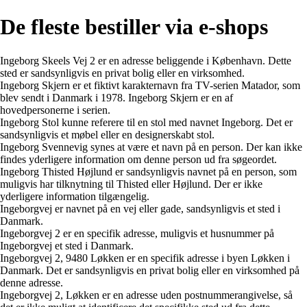
De fleste bestiller via e-shops
Ingeborg Skeels Vej 2 er en adresse beliggende i København. Dette
sted er sandsynligvis en privat bolig eller en virksomhed.
Ingeborg Skjern er et fiktivt karakternavn fra TV-serien Matador, som
blev sendt i Danmark i 1978. Ingeborg Skjern er en af
hovedpersonerne i serien.
Ingeborg Stol kunne referere til en stol med navnet Ingeborg. Det er
sandsynligvis et møbel eller en designerskabt stol.
Ingeborg Svennevig synes at være et navn på en person. Der kan ikke
findes yderligere information om denne person ud fra søgeordet.
Ingeborg Thisted Højlund er sandsynligvis navnet på en person, som
muligvis har tilknytning til Thisted eller Højlund. Der er ikke
yderligere information tilgængelig.
Ingeborgvej er navnet på en vej eller gade, sandsynligvis et sted i
Danmark.
Ingeborgvej 2 er en specifik adresse, muligvis et husnummer på
Ingeborgvej et sted i Danmark.
Ingeborgvej 2, 9480 Løkken er en specifik adresse i byen Løkken i
Danmark. Det er sandsynligvis en privat bolig eller en virksomhed på
denne adresse.
Ingeborgvej 2, Løkken er en adresse uden postnummerangivelse, så