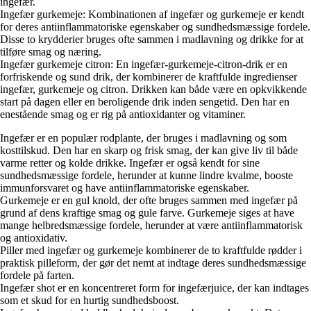
ingefær.
Ingefær gurkemeje: Kombinationen af ingefær og gurkemeje er kendt
for deres antiinflammatoriske egenskaber og sundhedsmæssige fordele.
Disse to krydderier bruges ofte sammen i madlavning og drikke for at
tilføre smag og næring.
Ingefær gurkemeje citron: En ingefær-gurkemeje-citron-drik er en
forfriskende og sund drik, der kombinerer de kraftfulde ingredienser
ingefær, gurkemeje og citron. Drikken kan både være en opkvikkende
start på dagen eller en beroligende drik inden sengetid. Den har en
enestående smag og er rig på antioxidanter og vitaminer.
Ingefær er en populær rodplante, der bruges i madlavning og som
kosttilskud. Den har en skarp og frisk smag, der kan give liv til både
varme retter og kolde drikke. Ingefær er også kendt for sine
sundhedsmæssige fordele, herunder at kunne lindre kvalme, booste
immunforsvaret og have antiinflammatoriske egenskaber.
Gurkemeje er en gul knold, der ofte bruges sammen med ingefær på
grund af dens kraftige smag og gule farve. Gurkemeje siges at have
mange helbredsmæssige fordele, herunder at være antiinflammatorisk
og antioxidativ.
Piller med ingefær og gurkemeje kombinerer de to kraftfulde rødder i
praktisk pilleform, der gør det nemt at indtage deres sundhedsmæssige
fordele på farten.
Ingefær shot er en koncentreret form for ingefærjuice, der kan indtages
som et skud for en hurtig sundhedsboost.