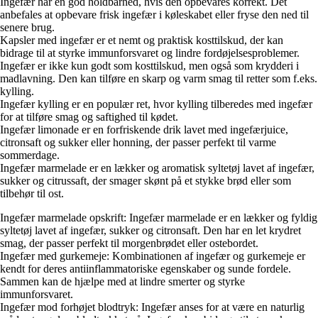
Ingefær har en god holdbarhed, hvis den opbevares korrekt. Det
anbefales at opbevare frisk ingefær i køleskabet eller fryse den ned til
senere brug.
Kapsler med ingefær er et nemt og praktisk kosttilskud, der kan
bidrage til at styrke immunforsvaret og lindre fordøjelsesproblemer.
Ingefær er ikke kun godt som kosttilskud, men også som krydderi i
madlavning. Den kan tilføre en skarp og varm smag til retter som f.eks.
kylling.
Ingefær kylling er en populær ret, hvor kylling tilberedes med ingefær
for at tilføre smag og saftighed til kødet.
Ingefær limonade er en forfriskende drik lavet med ingefærjuice,
citronsaft og sukker eller honning, der passer perfekt til varme
sommerdage.
Ingefær marmelade er en lækker og aromatisk syltetøj lavet af ingefær,
sukker og citrussaft, der smager skønt på et stykke brød eller som
tilbehør til ost.
Ingefær marmelade opskrift: Ingefær marmelade er en lækker og fyldig
syltetøj lavet af ingefær, sukker og citronsaft. Den har en let krydret
smag, der passer perfekt til morgenbrødet eller ostebordet.
Ingefær med gurkemeje: Kombinationen af ingefær og gurkemeje er
kendt for deres antiinflammatoriske egenskaber og sunde fordele.
Sammen kan de hjælpe med at lindre smerter og styrke
immunforsvaret.
Ingefær mod forhøjet blodtryk: Ingefær anses for at være en naturlig