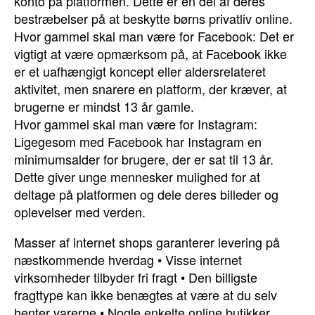
konto på platformen. Dette er en del af deres
bestræbelser på at beskytte børns privatliv online.
Hvor gammel skal man være for Facebook: Det er
vigtigt at være opmærksom på, at Facebook ikke
er et uafhængigt koncept eller aldersrelateret
aktivitet, men snarere en platform, der kræver, at
brugerne er mindst 13 år gamle.
Hvor gammel skal man være for Instagram:
Ligegesom med Facebook har Instagram en
minimumsalder for brugere, der er sat til 13 år.
Dette giver unge mennesker mulighed for at
deltage på platformen og dele deres billeder og
oplevelser med verden.
Masser af internet shops garanterer levering på
næstkommende hverdag
•
Visse internet
virksomheder tilbyder fri fragt
•
Den billigste
fragttype kan ikke benægtes at være at du selv
henter varerne
•
Nogle enkelte online butikker