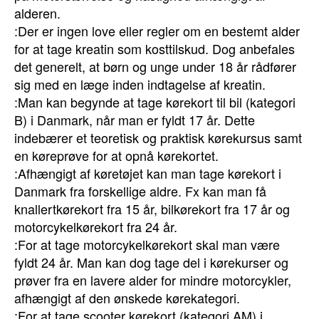
alderen.
:Der er ingen love eller regler om en bestemt alder
for at tage kreatin som kosttilskud. Dog anbefales
det generelt, at børn og unge under 18 år rådfører
sig med en læge inden indtagelse af kreatin.
:Man kan begynde at tage kørekort til bil (kategori
B) i Danmark, når man er fyldt 17 år. Dette
indebærer et teoretisk og praktisk kørekursus samt
en køreprøve for at opnå kørekortet.
:Afhængigt af køretøjet kan man tage kørekort i
Danmark fra forskellige aldre. Fx kan man få
knallertkørekort fra 15 år, bilkørekort fra 17 år og
motorcykelkørekort fra 24 år.
:For at tage motorcykelkørekort skal man være
fyldt 24 år. Man kan dog tage del i kørekurser og
prøver fra en lavere alder for mindre motorcykler,
afhængigt af den ønskede kørekategori.
:For at tage scooter kørekort (kategori AM) i