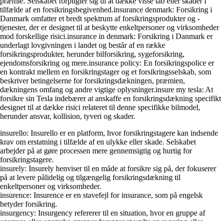
præmie. Selskabet forpligter sig til at dække visse tab eller skader i
tilfælde af en forsikringsbegivenhed.insurance denmark: Forsikring i
Danmark omfatter et bredt spektrum af forsikringsprodukter og -
tjenester, der er designet til at beskytte enkeltpersoner og virksomheder
mod forskellige risici.insurance in denmark: Forsikring i Danmark er
underlagt lovgivningen i landet og består af en række
forsikringsprodukter, herunder bilforsikring, sygeforsikring,
ejendomsforsikring og mere.insurance policy: En forsikringspolice er
en kontrakt mellem en forsikringstager og et forsikringsselskab, som
beskriver betingelserne for forsikringsdækningen, præmien,
dækningens omfang og andre vigtige oplysninger.insure my tesla: At
forsikre sin Tesla indebærer at anskaffe en forsikringsdækning specifikt
designet til at dække risici relateret til denne specifikke bilmodel,
herunder ansvar, kollision, tyveri og skader.
insurello: Insurello er en platform, hvor forsikringstagere kan indsende
krav om erstatning i tilfælde af en ulykke eller skade. Selskabet
arbejder på at gøre processen mere gennemsigtig og hurtig for
forsikringstagere.
insurely: Insurely henviser til en måde at forsikre sig på, der fokuserer
på at levere pålidelig og tilgængelig forsikringsdækning til
enkeltpersoner og virksomheder.
insurence: Insurence er en stavefejl for insurance, som på engelsk
betyder forsikring.
insurgency: Insurgency refererer til en situation, hvor en gruppe af