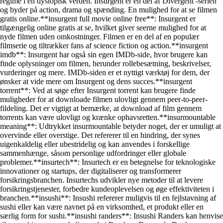
regime i en dystopisk verden. Insurgent er en del af Divergent -serien
og byder på action, drama og spænding. En mulighed for at se filmen
gratis online.**insurgent full movie online free**: Insurgent er
tilgængelig online gratis at se, hvilket giver seerne mulighed for at
nyde filmen uden omkostninger. Filmen er en del af en populær
filmserie og tiltrækker fans af science fiction og action.**insurgent
imdb**: Insurgent har også sin egen IMDb-side, hvor brugere kan
finde oplysninger om filmen, herunder rollebesætning, beskrivelser,
vurderinger og mere. IMDb-siden er et nyttigt værktøj for dem, der
ønsker at vide mere om Insurgent og dens succes.**insurgent
torrent**: Ved at søge efter Insurgent torrent kan brugere finde
muligheder for at downloade filmen ulovligt gennem peer-to-peer-
fildeling. Det er vigtigt at bemærke, at download af film gennem
torrents kan være ulovligt og krænke ophavsretten.**insurmountable
meaning**: Udtrykket insurmountable betyder noget, der er umuligt at
overvinde eller overstige. Det refererer til en hindring, der synes
uigenkaldelig eller ubestridelig og kan anvendes i forskellige
sammenhænge, såsom personlige udfordringer eller globale
problemer.**insurtech**: Insurtech er en betegnelse for teknologiske
innovationer og startups, der digitaliserer og transformerer
forsikringsbranchen. Insurtechs udvikler nye metoder til at levere
forsikringstjenester, forbedre kundeoplevelsen og øge effektiviteten i
branchen.**insushi**: Insushi refererer muligvis til en fejlstavning af
sushi eller kan være navnet på en virksomhed, et produkt eller en
særlig form for sushi.**insushi randers**: Insushi Randers kan henvise