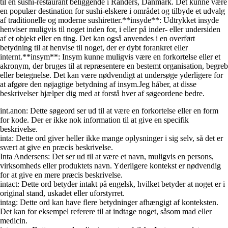
til en sushi-restaurant beliggende i Randers, Danmark. Det kunne være
en populær destination for sushi-elskere i området og tilbyde et udvalg
af traditionelle og moderne sushiretter.**insyde**: Udtrykket insyde
henviser muligvis til noget inden for, i eller på inder- eller undersiden
af et objekt eller en ting. Det kan også anvendes i en overført
betydning til at henvise til noget, der er dybt forankret eller
internt.**insym**: Insym kunne muligvis være en forkortelse eller et
akronym, der bruges til at repræsentere en bestemt organisation, begreb
eller betegnelse. Det kan være nødvendigt at undersøge yderligere for
at afgøre den nøjagtige betydning af insym.Jeg håber, at disse
beskrivelser hjælper dig med at forstå hver af søgeordene bedre.
int.anon: Dette søgeord ser ud til at være en forkortelse eller en form
for kode. Der er ikke nok information til at give en specifik
beskrivelse.
inta: Dette ord giver heller ikke mange oplysninger i sig selv, så det er
svært at give en præcis beskrivelse.
Inta Andersens: Det ser ud til at være et navn, muligvis en persons,
virksomheds eller produktets navn. Yderligere kontekst er nødvendig
for at give en mere præcis beskrivelse.
intact: Dette ord betyder intakt på engelsk, hvilket betyder at noget er i
original stand, uskadet eller uforstyrret.
intag: Dette ord kan have flere betydninger afhængigt af konteksten.
Det kan for eksempel referere til at indtage noget, såsom mad eller
medicin.