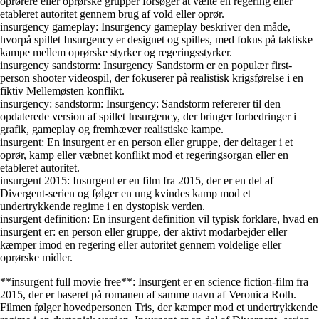
oprørere eller oprørske grupper forsøger at vælte en regering eller
etableret autoritet gennem brug af vold eller oprør.
insurgency gameplay: Insurgency gameplay beskriver den måde,
hvorpå spillet Insurgency er designet og spilles, med fokus på taktiske
kampe mellem oprørske styrker og regeringsstyrker.
insurgency sandstorm: Insurgency Sandstorm er en populær first-
person shooter videospil, der fokuserer på realistisk krigsførelse i en
fiktiv Mellemøsten konflikt.
insurgency: sandstorm: Insurgency: Sandstorm refererer til den
opdaterede version af spillet Insurgency, der bringer forbedringer i
grafik, gameplay og fremhæver realistiske kampe.
insurgent: En insurgent er en person eller gruppe, der deltager i et
oprør, kamp eller væbnet konflikt mod et regeringsorgan eller en
etableret autoritet.
insurgent 2015: Insurgent er en film fra 2015, der er en del af
Divergent-serien og følger en ung kvindes kamp mod et
undertrykkende regime i en dystopisk verden.
insurgent definition: En insurgent definition vil typisk forklare, hvad en
insurgent er: en person eller gruppe, der aktivt modarbejder eller
kæmper imod en regering eller autoritet gennem voldelige eller
oprørske midler.
**insurgent full movie free**: Insurgent er en science fiction-film fra
2015, der er baseret på romanen af samme navn af Veronica Roth.
Filmen følger hovedpersonen Tris, der kæmper mod et undertrykkende