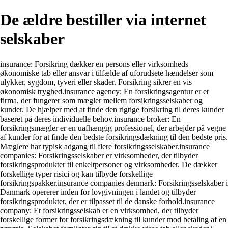
De ældre bestiller via internet
selskaber
insurance: Forsikring dækker en persons eller virksomheds
økonomiske tab eller ansvar i tilfælde af uforudsete hændelser som
ulykker, sygdom, tyveri eller skader. Forsikring sikrer en vis
økonomisk tryghed.insurance agency: En forsikringsagentur er et
firma, der fungerer som mægler mellem forsikringsselskaber og
kunder. De hjælper med at finde den rigtige forsikring til deres kunder
baseret på deres individuelle behov.insurance broker: En
forsikringsmægler er en uafhængig professionel, der arbejder på vegne
af kunder for at finde den bedste forsikringsdækning til den bedste pris.
Mæglere har typisk adgang til flere forsikringsselskaber.insurance
companies: Forsikringsselskaber er virksomheder, der tilbyder
forsikringsprodukter til enkeltpersoner og virksomheder. De dækker
forskellige typer risici og kan tilbyde forskellige
forsikringspakker.insurance companies denmark: Forsikringsselskaber i
Danmark opererer inden for lovgivningen i landet og tilbyder
forsikringsprodukter, der er tilpasset til de danske forhold.insurance
company: Et forsikringsselskab er en virksomhed, der tilbyder
forskellige former for forsikringsdækning til kunder mod betaling af en