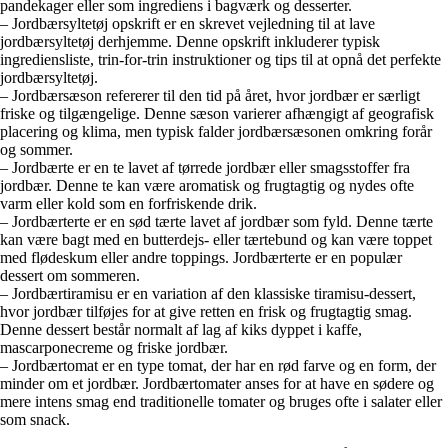
pandekager eller som ingrediens i bagværk og desserter.
– Jordbærsyltetøj opskrift er en skrevet vejledning til at lave
jordbærsyltetøj derhjemme. Denne opskrift inkluderer typisk
ingrediensliste, trin-for-trin instruktioner og tips til at opnå det perfekte
jordbærsyltetøj.
– Jordbærsæson refererer til den tid på året, hvor jordbær er særligt
friske og tilgængelige. Denne sæson varierer afhængigt af geografisk
placering og klima, men typisk falder jordbærsæsonen omkring forår
og sommer.
– Jordbærte er en te lavet af tørrede jordbær eller smagsstoffer fra
jordbær. Denne te kan være aromatisk og frugtagtig og nydes ofte
varm eller kold som en forfriskende drik.
– Jordbærterte er en sød tærte lavet af jordbær som fyld. Denne tærte
kan være bagt med en butterdejs- eller tærtebund og kan være toppet
med flødeskum eller andre toppings. Jordbærterte er en populær
dessert om sommeren.
– Jordbærtiramisu er en variation af den klassiske tiramisu-dessert,
hvor jordbær tilføjes for at give retten en frisk og frugtagtig smag.
Denne dessert består normalt af lag af kiks dyppet i kaffe,
mascarponecreme og friske jordbær.
– Jordbærtomat er en type tomat, der har en rød farve og en form, der
minder om et jordbær. Jordbærtomater anses for at have en sødere og
mere intens smag end traditionelle tomater og bruges ofte i salater eller
som snack.