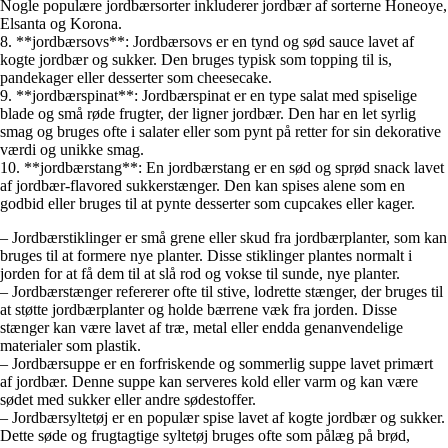
Nogle populære jordbærsorter inkluderer jordbær af sorterne Honeoye,
Elsanta og Korona.
8. **jordbærsovs**: Jordbærsovs er en tynd og sød sauce lavet af
kogte jordbær og sukker. Den bruges typisk som topping til is,
pandekager eller desserter som cheesecake.
9. **jordbærspinat**: Jordbærspinat er en type salat med spiselige
blade og små røde frugter, der ligner jordbær. Den har en let syrlig
smag og bruges ofte i salater eller som pynt på retter for sin dekorative
værdi og unikke smag.
10. **jordbærstang**: En jordbærstang er en sød og sprød snack lavet
af jordbær-flavored sukkerstænger. Den kan spises alene som en
godbid eller bruges til at pynte desserter som cupcakes eller kager.
– Jordbærstiklinger er små grene eller skud fra jordbærplanter, som kan
bruges til at formere nye planter. Disse stiklinger plantes normalt i
jorden for at få dem til at slå rod og vokse til sunde, nye planter.
– Jordbærstænger refererer ofte til stive, lodrette stænger, der bruges til
at støtte jordbærplanter og holde bærrene væk fra jorden. Disse
stænger kan være lavet af træ, metal eller endda genanvendelige
materialer som plastik.
– Jordbærsuppe er en forfriskende og sommerlig suppe lavet primært
af jordbær. Denne suppe kan serveres kold eller varm og kan være
sødet med sukker eller andre sødestoffer.
– Jordbærsyltetøj er en populær spise lavet af kogte jordbær og sukker.
Dette søde og frugtagtige syltetøj bruges ofte som pålæg på brød,