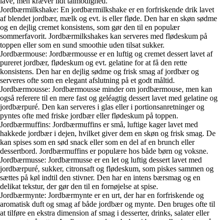
lave, men kræver lidt tålmodighed.
Jordbærmilkshake: En jordbærmilkshake er en forfriskende drik lavet
af blendet jordbær, mælk og evt. is eller fløde. Den har en skøn sødme
og en dejlig cremet konsistens, som gør den til en populær
sommerfavorit. Jordbærmilkshakes kan serveres med flødeskum på
toppen eller som en sund smoothie uden tilsat sukker.
Jordbærmouse: Jordbærmousse er en luftig og cremet dessert lavet af
pureret jordbær, flødeskum og evt. gelatine for at få den rette
konsistens. Den har en dejlig sødme og frisk smag af jordbær og
serveres ofte som en elegant afslutning på et godt måltid.
Jordbærmousse: Jordbærmousse minder om jordbærmouse, men kan
også referere til en mere fast og geléagtig dessert lavet med gelatine og
jordbærpuré. Den kan serveres i glas eller i portionsanretninger og
pyntes ofte med friske jordbær eller flødeskum på toppen.
Jordbærmuffins: Jordbærmuffins er små, luftige kager lavet med
hakkede jordbær i dejen, hvilket giver dem en skøn og frisk smag. De
kan spises som en sød snack eller som en del af en brunch eller
dessertbord. Jordbærmuffins er populære hos både børn og voksne.
Jordbærmusse: Jordbærmusse er en let og luftig dessert lavet med
jordbærpuré, sukker, citronsaft og flødeskum, som piskes sammen og
sættes på køl indtil den stivner. Den har en intens bærsmag og en
delikat tekstur, der gør den til en fornøjelse at spise.
Jordbærmynte: Jordbærmynte er en urt, der har en forfriskende og
aromatisk duft og smag af både jordbær og mynte. Den bruges ofte til
at tilføre en ekstra dimension af smag i desserter, drinks, salater eller