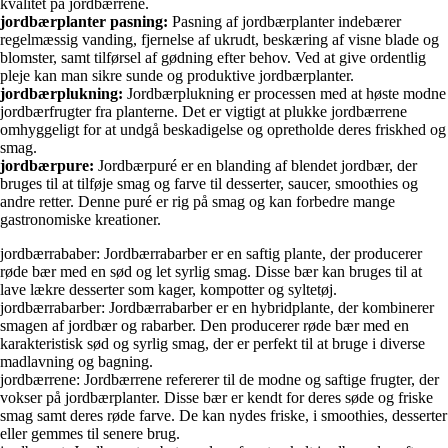
kvalitet på jordbærrene.
jordbærplanter pasning:
Pasning af jordbærplanter indebærer
regelmæssig vanding, fjernelse af ukrudt, beskæring af visne blade og
blomster, samt tilførsel af gødning efter behov. Ved at give ordentlig
pleje kan man sikre sunde og produktive jordbærplanter.
jordbærplukning:
Jordbærplukning er processen med at høste modne
jordbærfrugter fra planterne. Det er vigtigt at plukke jordbærrene
omhyggeligt for at undgå beskadigelse og opretholde deres friskhed og
smag.
jordbærpure:
Jordbærpuré er en blanding af blendet jordbær, der
bruges til at tilføje smag og farve til desserter, saucer, smoothies og
andre retter. Denne puré er rig på smag og kan forbedre mange
gastronomiske kreationer.
jordbærrababer: Jordbærrabarber er en saftig plante, der producerer
røde bær med en sød og let syrlig smag. Disse bær kan bruges til at
lave lækre desserter som kager, kompotter og syltetøj.
jordbærrabarber: Jordbærrabarber er en hybridplante, der kombinerer
smagen af jordbær og rabarber. Den producerer røde bær med en
karakteristisk sød og syrlig smag, der er perfekt til at bruge i diverse
madlavning og bagning.
jordbærrene: Jordbærrene refererer til de modne og saftige frugter, der
vokser på jordbærplanter. Disse bær er kendt for deres søde og friske
smag samt deres røde farve. De kan nydes friske, i smoothies, desserter
eller gemmes til senere brug.