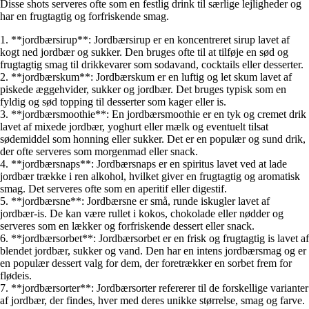
Disse shots serveres ofte som en festlig drink til særlige lejligheder og
har en frugtagtig og forfriskende smag.
1. **jordbærsirup**: Jordbærsirup er en koncentreret sirup lavet af
kogt ned jordbær og sukker. Den bruges ofte til at tilføje en sød og
frugtagtig smag til drikkevarer som sodavand, cocktails eller desserter.
2. **jordbærskum**: Jordbærskum er en luftig og let skum lavet af
piskede æggehvider, sukker og jordbær. Det bruges typisk som en
fyldig og sød topping til desserter som kager eller is.
3. **jordbærsmoothie**: En jordbærsmoothie er en tyk og cremet drik
lavet af mixede jordbær, yoghurt eller mælk og eventuelt tilsat
sødemiddel som honning eller sukker. Det er en populær og sund drik,
der ofte serveres som morgenmad eller snack.
4. **jordbærsnaps**: Jordbærsnaps er en spiritus lavet ved at lade
jordbær trække i ren alkohol, hvilket giver en frugtagtig og aromatisk
smag. Det serveres ofte som en aperitif eller digestif.
5. **jordbærsne**: Jordbærsne er små, runde iskugler lavet af
jordbær-is. De kan være rullet i kokos, chokolade eller nødder og
serveres som en lækker og forfriskende dessert eller snack.
6. **jordbærsorbet**: Jordbærsorbet er en frisk og frugtagtig is lavet af
blendet jordbær, sukker og vand. Den har en intens jordbærsmag og er
en populær dessert valg for dem, der foretrækker en sorbet frem for
flødeis.
7. **jordbærsorter**: Jordbærsorter refererer til de forskellige varianter
af jordbær, der findes, hver med deres unikke størrelse, smag og farve.