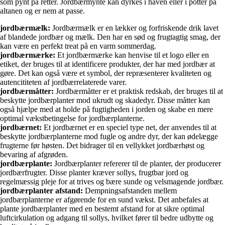
som pynt på retter. Jordbærmynte kan dyrkes i haven eller i potter på
altanen og er nem at passe.
jordbærmælk:
Jordbærmælk er en lækker og forfriskende drik lavet
af blandede jordbær og mælk. Den har en sød og frugtagtig smag, der
kan være en perfekt treat på en varm sommerdag.
jordbærmærke:
Et jordbærmærke kan henvise til et logo eller en
etiket, der bruges til at identificere produkter, der har med jordbær at
gøre. Det kan også være et symbol, der repræsenterer kvaliteten og
autencititeten af jordbærrelaterede varer.
jordbærmåtter:
Jordbærmåtter er et praktisk redskab, der bruges til at
beskytte jordbærplanter mod ukrudt og skadedyr. Disse måtter kan
også hjælpe med at holde på fugtigheden i jorden og skabe en mere
optimal vækstbetingelse for jordbærplanterne.
jordbærnet:
Et jordbærnet er en speciel type net, der anvendes til at
beskytte jordbærplanterne mod fugle og andre dyr, der kan ødelægge
frugterne før høsten. Det bidrager til en vellykket jordbærhøst og
bevaring af afgrøden.
jordbærplante:
Jordbærplanter refererer til de planter, der producerer
jordbærfrugter. Disse planter kræver sollys, frugtbar jord og
regelmæssig pleje for at trives og bære sunde og velsmagende jordbær.
jordbærplanter afstand:
Dempningsafstanden mellem
jordbærplanterne er afgørende for en sund vækst. Det anbefales at
plante jordbærplanter med en bestemt afstand for at sikre optimal
luftcirkulation og adgang til sollys, hvilket fører til bedre udbytte og