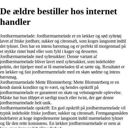
De ældre bestiller hos internet
handler
Jordbærmarmelade: Jordbærmarmelade er en lækker og sød syltetøj
lavet af friske jordbær, sukker og citronsaft, som koges langsomt indtil
det tykner. Den har en intens bærsmag og er perfekt til morgenmad på
et stykke ristet brød eller som fyld i kager og desserter.
Jordbærmarmelade med syltesukker: Denne variant af
jordbærmarmelade bliver lavet med syltesukker, som indeholder
pektin, der hjælper med at få marmeladen til at sætte sig. Resultatet er
en lækker og fast jordbærmarmelade med en skøn sødme og intens
bærsmag.
Jordbærmarmelade Mette Blomsterberg: Mette Blomsterberg er en
kendt dansk konditor og tv-vært, og hendes opskrift på
jordbærmarmelade er garanteret en skøn og velsmagende oplevelse.
Måske har hun tilføjet et særligt touch eller twist, der gør denne
jordbærmarmelade helt unik.
Jordbærmarmelade opskrift: En god opskrift på jordbærmarmelade vil
typisk indeholde friske jordbær, sukker og citronsaft. Fremgangsmåden
indebærer at koge ingredienserne langsomt indtil marmeladen tykner
og får den rette konsistens. En lækker jordbærmarmelade er nem at