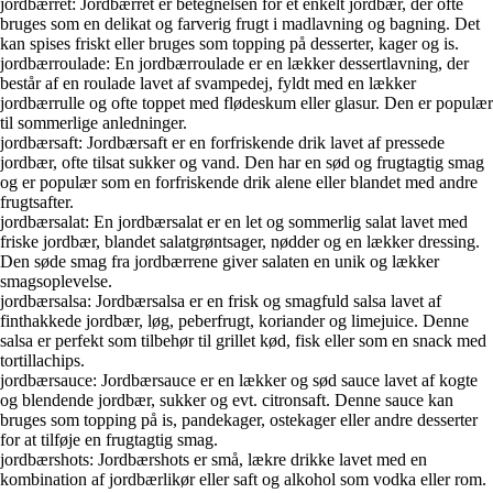
jordbærret: Jordbærret er betegnelsen for et enkelt jordbær, der ofte
bruges som en delikat og farverig frugt i madlavning og bagning. Det
kan spises friskt eller bruges som topping på desserter, kager og is.
jordbærroulade: En jordbærroulade er en lækker dessertlavning, der
består af en roulade lavet af svampedej, fyldt med en lækker
jordbærrulle og ofte toppet med flødeskum eller glasur. Den er populær
til sommerlige anledninger.
jordbærsaft: Jordbærsaft er en forfriskende drik lavet af pressede
jordbær, ofte tilsat sukker og vand. Den har en sød og frugtagtig smag
og er populær som en forfriskende drik alene eller blandet med andre
frugtsafter.
jordbærsalat: En jordbærsalat er en let og sommerlig salat lavet med
friske jordbær, blandet salatgrøntsager, nødder og en lækker dressing.
Den søde smag fra jordbærrene giver salaten en unik og lækker
smagsoplevelse.
jordbærsalsa: Jordbærsalsa er en frisk og smagfuld salsa lavet af
finthakkede jordbær, løg, peberfrugt, koriander og limejuice. Denne
salsa er perfekt som tilbehør til grillet kød, fisk eller som en snack med
tortillachips.
jordbærsauce: Jordbærsauce er en lækker og sød sauce lavet af kogte
og blendende jordbær, sukker og evt. citronsaft. Denne sauce kan
bruges som topping på is, pandekager, ostekager eller andre desserter
for at tilføje en frugtagtig smag.
jordbærshots: Jordbærshots er små, lækre drikke lavet med en
kombination af jordbærlikør eller saft og alkohol som vodka eller rom.